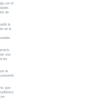
aja con el
idades
ión de
saltó la
ón en la
 pueden
ervicio
izar una
e los
que se
puramente
cho, que
 académico
 con