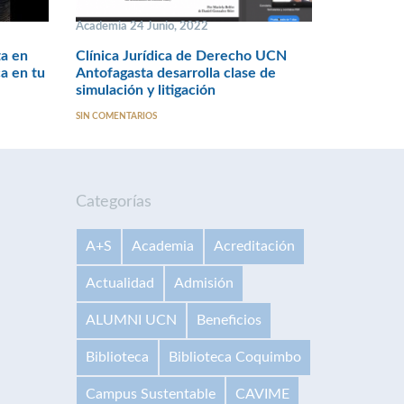
Academia 24 Junio, 2022
ta en
Clínica Jurídica de Derecho UCN
a en tu
Antofagasta desarrolla clase de
simulación y litigación
SIN COMENTARIOS
Categorías
A+S
Academia
Acreditación
Actualidad
Admisión
ALUMNI UCN
Beneficios
Biblioteca
Biblioteca Coquimbo
Campus Sustentable
CAVIME