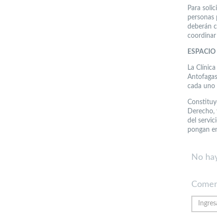
Para solic
personas 
deberán c
coordinar
ESPACI
La Clínica
Antofagas
cada uno d
Constituye
Derecho, 
del servi
pongan en
No hay
Comen