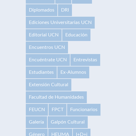
Diplomados
DRI
Ediciones Universitarias UCN
Editorial UCN
Educación
Encuentros UCN
Encuéntrate UCN
Entrevistas
Estudiantes
Ex-Alumnos
Extensión Cultural
Facultad de Humanidades
FEUCN
FPCT
Funcionarios
Galería
Galpón Cultural
Género
HEUMA
I+D+i