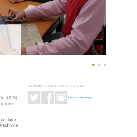
1
2
3
COMPARTIR LA NOTICIA A TRAVÉS DE:
Enviar a un amigo
orte (UCN)
 quienes
, cuidado
derecho de