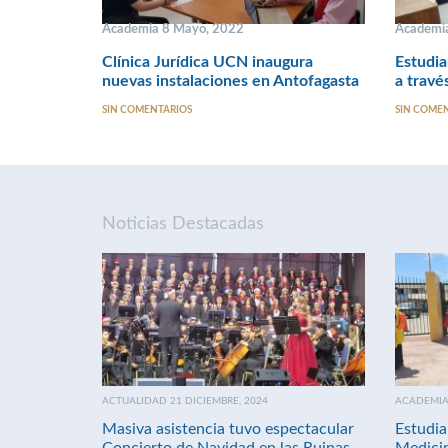
Academia 8 Mayo, 2022
Academi
Clínica Jurídica UCN inaugura
Estudia
nuevas instalaciones en Antofagasta
a travé
SIN COMENTARIOS
SIN COME
Noticias Destacadas
ACTUALIDAD 21 DICIEMBRE, 2024
ACADEMIA 
Masiva asistencia tuvo espectacular
Estudia