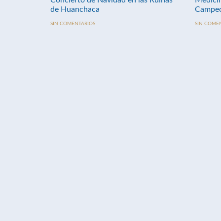
Concierto de Navidad en las Ruinas
Medici
de Huanchaca
Campeo
SIN COMENTARIOS
SIN COME