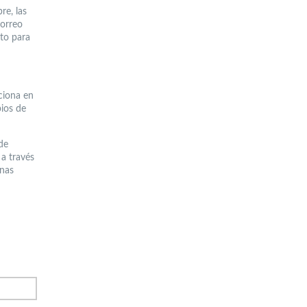
re, las
correo
to para
nciona en
ios de
de
 a través
mnas