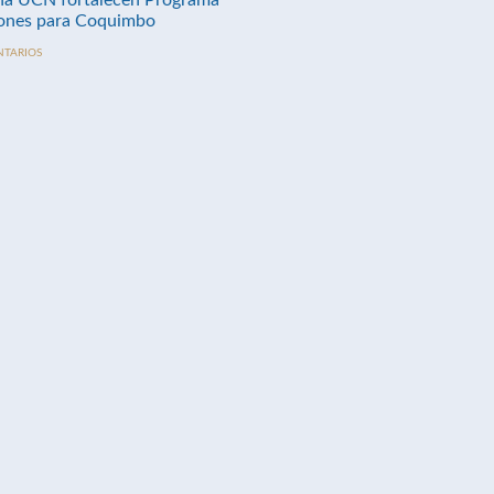
na UCN fortalecen Programa
nes para Coquimbo
NTARIOS