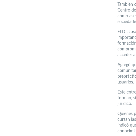
También c
Centro de
como ases
sociedades
El Dr. Jo
importanc
formación
compromis
acceder a
Agregó que
comunitar
prepráctic
usuarios.
Este entr
forman, s
jurídico.
Quienes p
cursan las
indicó qu
conocimie