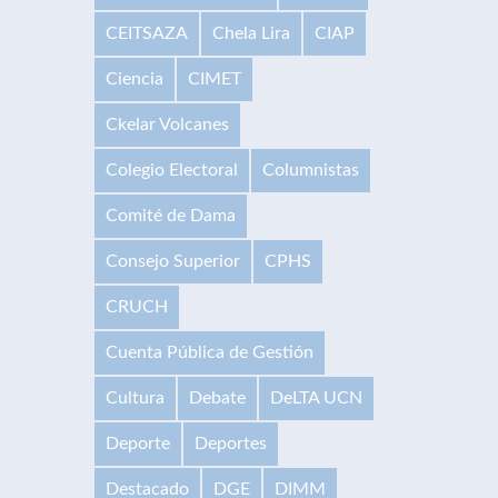
CEITSAZA
Chela Lira
CIAP
Ciencia
CIMET
Ckelar Volcanes
Colegio Electoral
Columnistas
Comité de Dama
Consejo Superior
CPHS
CRUCH
Cuenta Pública de Gestión
Cultura
Debate
DeLTA UCN
Deporte
Deportes
Destacado
DGE
DIMM