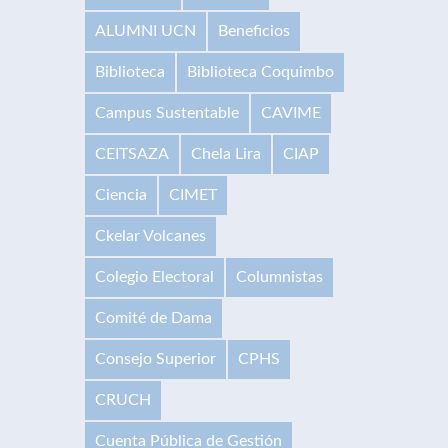
ALUMNI UCN
Beneficios
Biblioteca
Biblioteca Coquimbo
Campus Sustentable
CAVIME
CEITSAZA
Chela Lira
CIAP
Ciencia
CIMET
Ckelar Volcanes
Colegio Electoral
Columnistas
Comité de Dama
Consejo Superior
CPHS
CRUCH
Cuenta Pública de Gestión