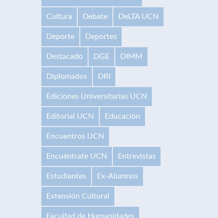
Cultura
Debate
DeLTA UCN
Deporte
Deportes
Destacado
DGE
DIMM
Diplomados
DRI
Ediciones Universitarias UCN
Editorial UCN
Educación
Encuentros UCN
Encuéntrate UCN
Entrevistas
Estudiantes
Ex-Alumnos
Extensión Cultural
Facultad de Humanidades