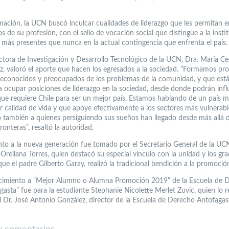
mación, la UCN buscó inculcar cualidades de liderazgo que les permitan e
os de su profesión, con el sello de vocación social que distingue a la insti
 más presentes que nunca en la actual contingencia que enfrenta el país.
ectora de Investigación y Desarrollo Tecnológico de la UCN, Dra. María Cec
, valoró el aporte que hacen los egresados a la sociedad. “Formamos pro
reconocidos y preocupados de los problemas de la comunidad, y que est
a ocupar posiciones de liderazgo en la sociedad, desde donde podrán influ
ue requiere Chile para ser un mejor país. Estamos hablando de un país má
 calidad de vida y que apoye efectivamente a los sectores más vulnerabl
 también a quienes persiguiendo sus sueños han llegado desde más allá 
ronteras”, resaltó la autoridad.
nto a la nueva generación fue tomado por el Secretario General de la UCN
Orellana Torres, quien destacó su especial vínculo con la unidad y los gr
ue el padre Gilberto Garay, realizó la tradicional bendición a la promoció
cimiento a “Mejor Alumno o Alumna Promoción 2019” de la Escuela de 
asta” fue para la estudiante Stephanie Nicolette Merlet Zuvic, quien lo r
 Dr. José Antonio González, director de la Escuela de Derecho Antofagas