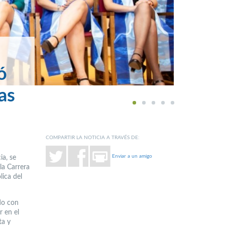
ó
as
1
2
3
4
5
COMPARTIR LA NOTICIA A TRAVÉS DE:
Enviar a un amigo
ia, se
la Carrera
lica del
do con
r en el
ta y