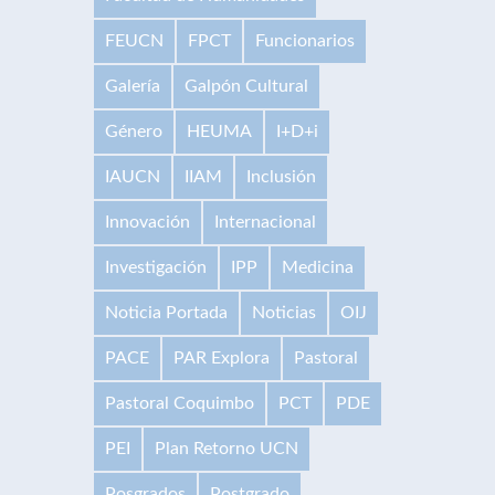
FEUCN
FPCT
Funcionarios
Galería
Galpón Cultural
Género
HEUMA
I+D+i
IAUCN
IIAM
Inclusión
Innovación
Internacional
Investigación
IPP
Medicina
Noticia Portada
Noticias
OIJ
PACE
PAR Explora
Pastoral
Pastoral Coquimbo
PCT
PDE
PEI
Plan Retorno UCN
Posgrados
Postgrado