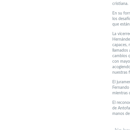
cristiana.
En su for
los desafí
que están
La vicerr
Hernández
capaces, 
llamados 
cambios q
con mayor
acogiendo
nuestras f
El jurame
Fernando 
mientras q
El recono
de Antofag
manos del