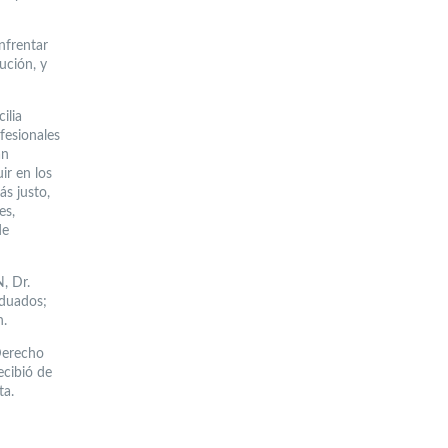
nfrentar
tución, y
ilia
fesionales
án
ir en los
s justo,
es,
de
, Dr.
aduados;
n.
Derecho
ecibió de
ta.