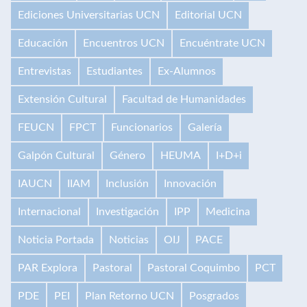
Ediciones Universitarias UCN
Editorial UCN
Educación
Encuentros UCN
Encuéntrate UCN
Entrevistas
Estudiantes
Ex-Alumnos
Extensión Cultural
Facultad de Humanidades
FEUCN
FPCT
Funcionarios
Galería
Galpón Cultural
Género
HEUMA
I+D+i
IAUCN
IIAM
Inclusión
Innovación
Internacional
Investigación
IPP
Medicina
Noticia Portada
Noticias
OIJ
PACE
PAR Explora
Pastoral
Pastoral Coquimbo
PCT
PDE
PEI
Plan Retorno UCN
Posgrados