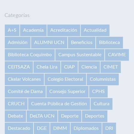
Categorías
A+S
Academia
Acreditación
Actualidad
Admisión
ALUMNI UCN
Beneficios
Biblioteca
Biblioteca Coquimbo
Campus Sustentable
CAVIME
CEITSAZA
Chela Lira
CIAP
Ciencia
CIMET
Ckelar Volcanes
Colegio Electoral
Columnistas
Comité de Dama
Consejo Superior
CPHS
CRUCH
Cuenta Pública de Gestión
Cultura
Debate
DeLTA UCN
Deporte
Deportes
Destacado
DGE
DIMM
Diplomados
DRI