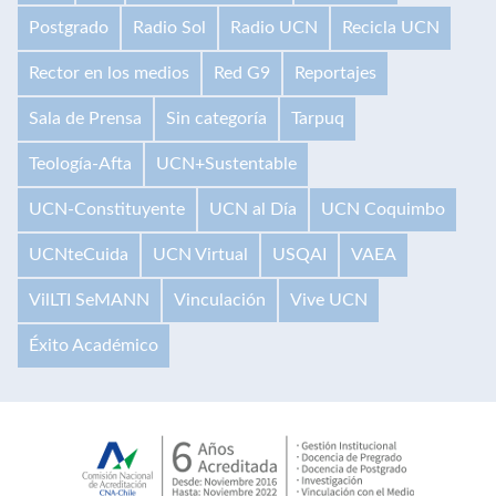
Postgrado
Radio Sol
Radio UCN
Recicla UCN
Rector en los medios
Red G9
Reportajes
Sala de Prensa
Sin categoría
Tarpuq
Teología-Afta
UCN+Sustentable
UCN-Constituyente
UCN al Día
UCN Coquimbo
UCNteCuida
UCN Virtual
USQAI
VAEA
VilLTI SeMANN
Vinculación
Vive UCN
Éxito Académico