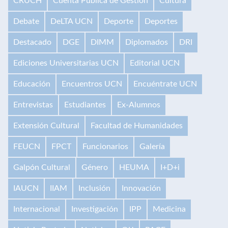
CRUCH
Cuenta Pública de Gestión
Cultura
Debate
DeLTA UCN
Deporte
Deportes
Destacado
DGE
DIMM
Diplomados
DRI
Ediciones Universitarias UCN
Editorial UCN
Educación
Encuentros UCN
Encuéntrate UCN
Entrevistas
Estudiantes
Ex-Alumnos
Extensión Cultural
Facultad de Humanidades
FEUCN
FPCT
Funcionarios
Galería
Galpón Cultural
Género
HEUMA
I+D+i
IAUCN
IIAM
Inclusión
Innovación
Internacional
Investigación
IPP
Medicina