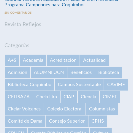
Programa Campeones para Coquimbo
SIN COMENTARIOS
Revista Reflejos
Categorías
A+S
Academia
Acreditación
Actualidad
Admisión
ALUMNI UCN
Beneficios
Biblioteca
Biblioteca Coquimbo
Campus Sustentable
CAVIME
CEITSAZA
Chela Lira
CIAP
Ciencia
CIMET
Ckelar Volcanes
Colegio Electoral
Columnistas
Comité de Dama
Consejo Superior
CPHS