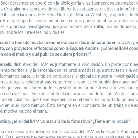
Saúl Cervantes colaboró con la bibliografía y las fuentes documentales; y
 Cruz algunos aspectos de las diferentes categorías relativas a la práctica
ecibí apreciaciones de Helena Horta, de Marina Weinberg y aportes de 
i. En fin, si sigo haciendo memoria creo que puedo nombrar a todos los c
 es la práctica investigativa que procuramos desarrollar, una en donde lo 
r sobre los intereses individuales.
ación ha tomado mucha preponderancia en los últimos años en la UCN, y e
tuto, con proyectos reflotados como la Escuela Andina. ¿Cómo el IIAM conc
n con el medio y qué público se quiere priorizar?
l sello distintivo del IIAM es justamente la vinculación. En parte por nue
ento territorial y la cercanía con las problemáticas que atraviesan a la 
 formamos parte, y también porque casi el global de nuestra investigación
en estrategias colaborativas, en particular con las comunidades atacameñ
lo que venimos intentando es gestionar mejor nuestros esfuerzos para q
ie cada vez más. En este sentido, la incorporación de Jacinta Arthur com
 de Vinculación, que tiene experiencia en el tema, ha importado un avan
tivo en muy poco tiempo. Esto siempre en el concierto de un trabajo de e
s motiva mucho el tema.
ntido, ¿el rol del IIAM va más allá de lo formativo? ¿Tiene un rol social?
ma de enseñanza-aprendizaje más icónico del IIAM es la Escuela Andina, 
. Esta, entrega herramientas teóricas y prácticas a los habitantes del sal