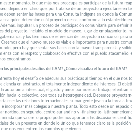
En este momento, lo que más nos preocupa es participar de la futura reap
eo, dejando en claro que, por tratarse de un proyecto a ejecutarse en ter
 se deben sentar las bases para una Consulta Indígena en donde la Comu
 sea quien determine cuál proyecto desea, conforme a lo establecido en
. Además, impulsar un proceso de participación comunitaria para definir l
es del proyecto, incluido el modelo de museo, lugar de emplazamiento, 
 gobernanza, y los términos de referencia del proyecto a concursar para s
. Creemos que el nuevo museo es viable e importante para nuestra comun
 mundo, pero hay que sentar sus bases con la mayor transparencia y solide
mienza con el respeto y colaboración efectiva con el pueblo atacameño, 
o nos encontramos.
n los principales desafíos del IIAM? ¿Cómo visualiza el futuro del IIAM?
frenta hoy el desafío de adecuar sus prácticas al tiempo en el que nos toc
 ciencia en abstracto, ni totalmente independiente de intereses. El objet
 la autonomía intelectual, el gusto y amor por nuestro trabajo, el entram
ción hacia lo colectivo, con toda su heterogeneidad. Debemos proyectar
fortalecer las relaciones internacionales, sumar gente joven a la tarea a tra
 e incorporar más colegas a nuestra planta. Todo esto desde un espacio 
gar nortino, en segundo, centro-sur andino y -finalmente- latinoamericano
 mirada que valore lo propio podremos aportar a las discusiones científic
ciales de un presente en donde lo único que tenemos claro es la posició
que nos encuentren los cambios que vienen.