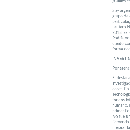
¿Cuáles cr
Soy argen
grupo de e
particular
Lautaro N
2018, así
Podría no
quedo con
forma coo
INVESTI
Por esenci
Si destac
investiga
cosas. En 
Tecnológi
fondos in
humano. E
primer Fon
No fue un
Fernanda 
mejorar la