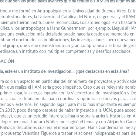
ee que son los principales avances que ha tenido el IIAM en los últimos añ
tino y me formé en Antropología en la Universidad de Buenos Aires. Entr
tnohistoriadores, la Universidad Católica del Norte, en general, y el IIAM
, siempre fueron instituciones reconocidas. Los arqueólogos leían bastant
úñez, y los antropólogos a Hans Gundermann, por ejemplo. Llegué al II
 que una evaluación más detallada puedo hacerla desde ese momento en 
mbrar el doctorado, las publicaciones, las investigaciones, pero nuevame
 el grupo, que viene demostrando un gran compromiso a la hora de gest
rdinada un instituto con múltiples competencias y desafíos asociados.
GACIÓN
a, este es un instituto de investigación… ¿qué destacaría en esta área?
ara solo un aspecto en particular del sinnúmero de proyectos y actividad
ción que realiza el IIAM sería poco simpático. Creo que es relevante nomb
primer lugar, la sinergia lograda con la Vicerrectoría de Investigación y De
co, la cual es fundamental para coordinar y optimizar esfuerzos para acce
ternos y externos. En segundo lugar, para mí lo más importante es siempre
n 2019, poco tiempo después de haber ingresado a la UCN, pude acced
decyt, que es un estudio interdisciplinario sobre la arriería histórica en 
 logro personal; Lautaro Núñez me sugirió el tema, y con Alejandro Garc
Kalazich discutimos cuál era el mejor enfoque; Hans Gundermann me a
 propuesta; Valentina Figueroa a trabar relaciones indispensables para des