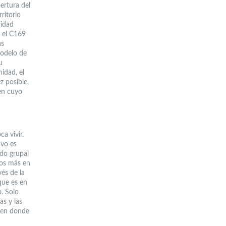
ertura del
ritorio
nidad
 el C169
as
modelo de
u
idad, el
z posible,
en cuyo
a vivir.
ivo es
ado grupal
nos más en
vés de la
que es en
. Solo
as y las
n en donde