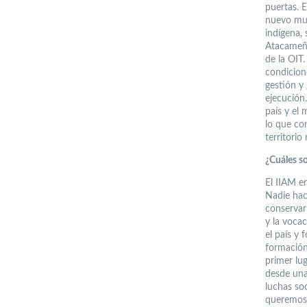
puertas. 
nuevo mus
indígena,
Atacameña
de la OIT
condicion
gestión y
ejecución
país y el
lo que co
territori
¿Cuáles so
El IIAM en
Nadie hace
conservar
y la voca
el país y 
formación
primer lu
desde una
luchas so
queremos 