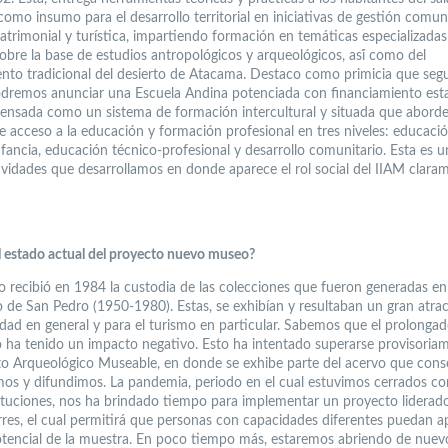
mo insumo para el desarrollo territorial en iniciativas de gestión comuni
patrimonial y turística, impartiendo formación en temáticas especializadas
obre la base de estudios antropológicos y arqueológicos, así́ como del
nto tradicional del desierto de Atacama. Destaco como primicia que se
dremos anunciar una Escuela Andina potenciada con financiamiento esta
ensada como un sistema de formación intercultural y situada que aborde
e acceso a la educación y formación profesional en tres niveles: educació
nfancia, educación técnico-profesional y desarrollo comunitario. Esta es u
tividades que desarrollamos en donde aparece el rol social del IIAM clara
el estado actual del proyecto nuevo museo?
uto recibió en 1984 la custodia de las colecciones que fueron generadas e
 de San Pedro (1950-1980). Estas, se exhibían y resultaban un gran atrac
dad en general y para el turismo en particular. Sabemos que el prolongad
 ha tenido un impacto negativo. Esto ha intentado superarse provisoria
to Arqueológico Museable, en donde se exhibe parte del acervo que con
mos y difundimos. La pandemia, periodo en el cual estuvimos cerrados c
tituciones, nos ha brindado tiempo para implementar un proyecto liderad
rres, el cual permitirá que personas con capacidades diferentes puedan 
otencial de la muestra. En poco tiempo más, estaremos abriendo de nuevo