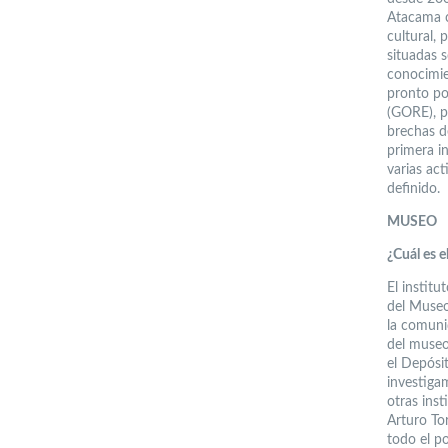
Atacama co
cultural, 
situadas s
conocimie
pronto po
(GORE), p
brechas d
primera i
varias ac
definido.
MUSEO
¿Cuál es 
El instit
del Museo
la comuni
del museo
el Depósi
investiga
otras ins
Arturo To
todo el p