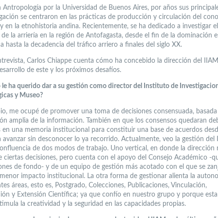
 Antropología por la Universidad de Buenos Aires, por años sus principale
igación se centraron en las prácticas de producción y circulación del con
 y en la etnohistoria andina. Recientemente, se ha dedicado a investigar el
 de la arriería en la región de Antofagasta, desde el fin de la dominación 
 hasta la decadencia del tráfico arriero a finales del siglo XX.
ntrevista, Carlos Chiappe cuenta cómo ha concebido la dirección del IIAM,
esarrollo de este y los próximos desafíos.
 le ha querido dar a su gestión como director del Instituto de Investigacio
icas y Museo?
pio, me ocupé de promover una toma de decisiones consensuada, basada
ción amplia de la información. También en que los consensos quedaran d
 en una memoria institucional para constituir una base de acuerdos desd
a avanzar sin desconocer lo ya recorrido. Actualmente, veo la gestión del
onfluencia de dos modos de trabajo. Uno vertical, en donde la dirección 
e ciertas decisiones, pero cuenta con el apoyo del Consejo Académico -qu
iones de fondo- y de un equipo de gestión más acotado con el que se zan
menor impacto institucional. La otra forma de gestionar alienta la auton
ntes áreas, esto es, Postgrado, Colecciones, Publicaciones, Vinculación,
ción y Extensión Científica; ya que confío en nuestro grupo y porque est
timula la creatividad y la seguridad en las capacidades propias.