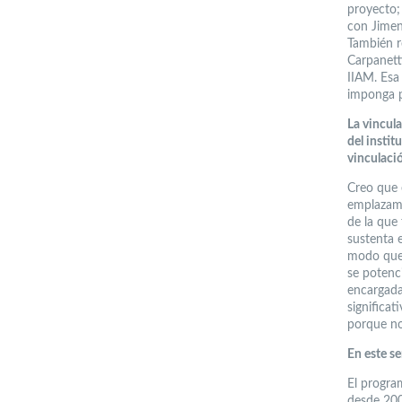
proyecto; 
con Jimena
También r
Carpanett
IIAM. Esa
imponga po
La vincul
del insti
vinculació
Creo que e
emplazami
de la que
sustenta 
modo que 
se potenc
encargada
significa
porque no
En este se
El progra
desde 2002