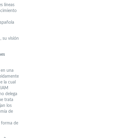
s líneas
ocimiento
española
 su visión
nes
 en una
ebidamente
e la cual
 IIAM
no delega
e trata
jan los
omía de
a forma de