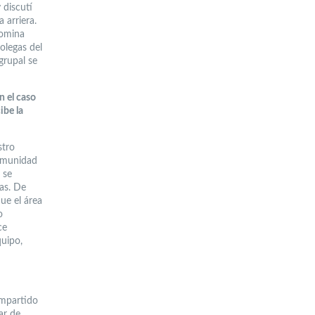
 discutí
 arriera.
Romina
olegas del
grupal se
n el caso
ibe la
stro
comunidad
 se
as. De
ue el área
o
ce
quipo,
impartido
ar de