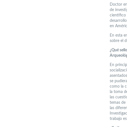
Doctor en
de invest
científico
desarrollo
en América
En esta e
sobre el d
¿Qué sello
Arqueológ
En princi
socializa
asentados
se pudier
como la c
la toma d
las cuest
temas de 
las difere
Investiga
trabajo es