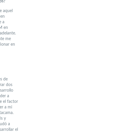
os?
e aquel
 en
e a
AM en
adelante.
nte me
ionar en
es de
rar dos
sarrollo
der a
 el factor
er a mi
Atacama.
és y
yudó a
arrollar el