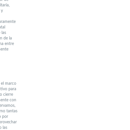
taria,
 y
guramente
tal
 las
n de la
na entre
mente
n el marco
tivo para
o cierre
mente con
servamos,
omo tantas
o por
aprovechar
 las