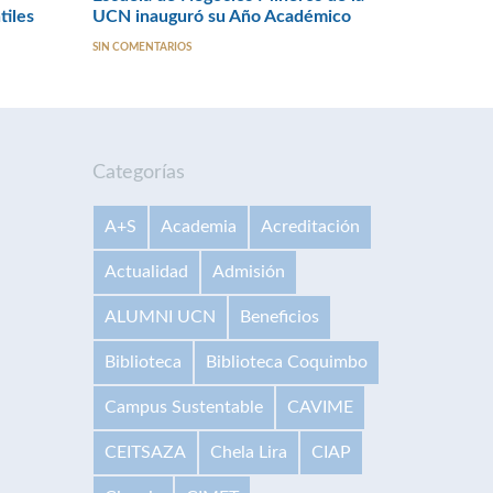
tiles
UCN inauguró su Año Académico
SIN COMENTARIOS
Categorías
A+S
Academia
Acreditación
Actualidad
Admisión
ALUMNI UCN
Beneficios
Biblioteca
Biblioteca Coquimbo
Campus Sustentable
CAVIME
CEITSAZA
Chela Lira
CIAP