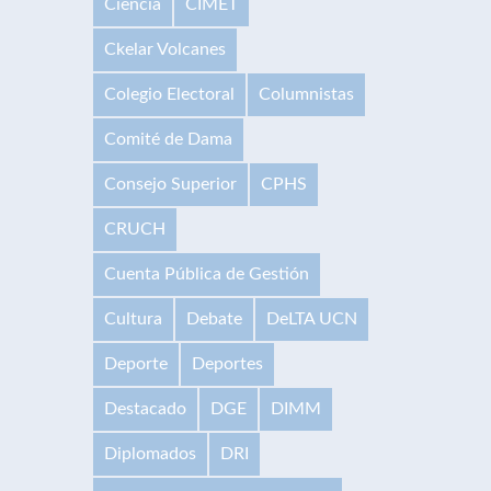
Ciencia
CIMET
Ckelar Volcanes
Colegio Electoral
Columnistas
Comité de Dama
Consejo Superior
CPHS
CRUCH
Cuenta Pública de Gestión
Cultura
Debate
DeLTA UCN
Deporte
Deportes
Destacado
DGE
DIMM
Diplomados
DRI