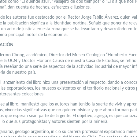
latos como “El duende azul”, “Pasajero de dos tiempos” o “El día que nos r
”, dan cuenta de hechos, esfuerzos e ilusiones.
 de los autores fue destacado por el Rector Jorge Tabilo Álvarez, quien val
 la publicación significa a la identidad nortina. Señaló que poner de rele
 un acto de justicia en esta zona que se ha levantado y desarrollado en to
omo principal motor de la economía.
TACIÓN
illermo Chong, académico, Director del Museo Geológico “Humberto Fuen
 de la UCN y Doctor Honoris Causa de nuestra Casa de Estudios, se refirió 
ía reseñando una serie de aspectos de la actividad industrial de mayor in
oria de nuestro país.
l lanzamiento del libro hizo una presentación al respecto, dando a conoce
 las exportaciones, los museos existentes en el territorio nacional y otros
nteresantes colecciones.
se al libro, manifestó que los autores han tenido la suerte de vivir y apre
os, vivencias significativas que no quieren olvidar y que ahora forman par
os que esperan sean parte de la gente. El objetivo, agregó, es que conozc
y lo que sus protagonistas y autores sienten por la minería.
gañaraz, geólogo argentino, inició su carrera profesional explorando miner