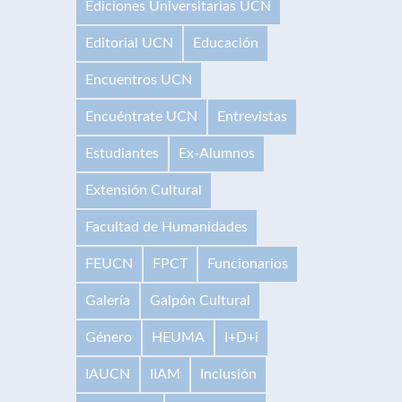
Ediciones Universitarias UCN
Editorial UCN
Educación
Encuentros UCN
Encuéntrate UCN
Entrevistas
Estudiantes
Ex-Alumnos
Extensión Cultural
Facultad de Humanidades
FEUCN
FPCT
Funcionarios
Galería
Galpón Cultural
Género
HEUMA
I+D+i
IAUCN
IIAM
Inclusión