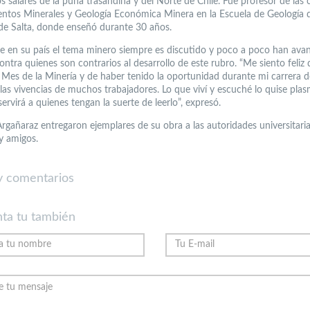
s salares de la puna trasandina y del Norte de Chile. Fue profesor de las 
entos Minerales y Geología Económica Minera en la Escuela de Geología d
de Salta, donde enseñó durante 30 años.
e en su país el tema minero siempre es discutido y poco a poco han ava
ntra quienes son contrarios al desarrollo de este rubro. “Me siento feliz 
l Mes de la Minería y de haber tenido la oportunidad durante mi carrera 
las vivencias de muchos trabajadores. Lo que viví y escuché lo quise plas
servirá a quienes tengan la suerte de leerlo”, expresó.
rgañaraz entregaron ejemplares de su obra a las autoridades universitaria
 y amigos.
 comentarios
ta tu también