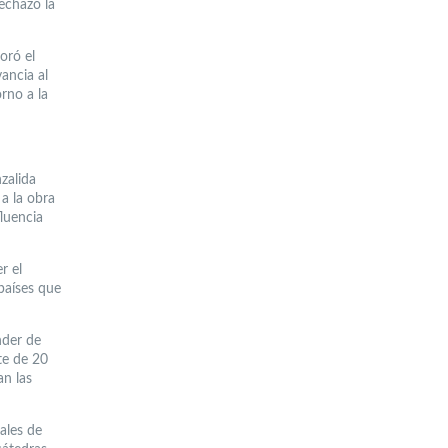
echazó la
oró el
vancia al
rno a la
zalida
a la obra
fluencia
r el
 países que
nder de
te de 20
an las
ales de