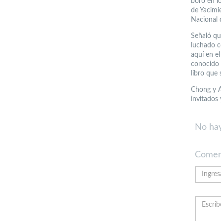
boro en lo
de Yacimi
Nacional 
Señaló qu
luchado co
aquí en e
conocido 
libro que 
Chong y A
invitados
No hay
Comen