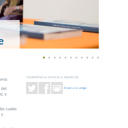
e
1
2
3
4
5
6
7
8
9
10
11
COMPARTIR LA NOTICIA A TRAVÉS DE:
araz.
Enviar a un amigo
 del
z, y
las cuales
 y