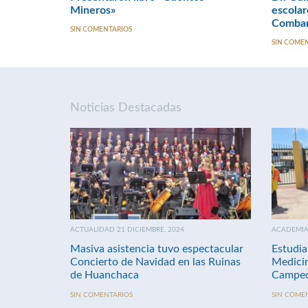
Mineros»
escolar
Combar
SIN COMENTARIOS
SIN COME
Noticias Destacadas
ACTUALIDAD 21 DICIEMBRE, 2024
ACADEMIA 
Masiva asistencia tuvo espectacular
Estudia
Concierto de Navidad en las Ruinas
Medici
de Huanchaca
Campeo
SIN COMENTARIOS
SIN COME