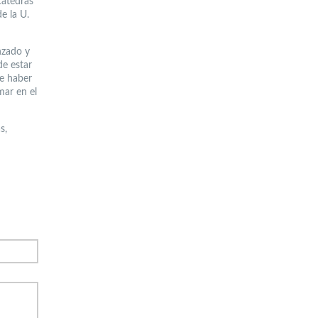
cátedras
e la U.
nzado y
de estar
de haber
mar en el
s,