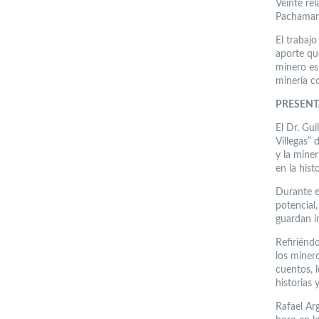
Veinte re
Pachamama
El trabajo
aporte que
minero es
minería c
PRESEN
El Dr. Gu
Villegas”
y la miner
en la hist
Durante e
potencial,
guardan i
Refiriéndo
los miner
cuentos, l
historias 
Rafael Ar