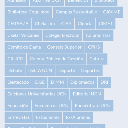
Admisión
ALUMNI UCN
Beneficios
Biblioteca
Biblioteca Coquimbo
Campus Sustentable
CAVIME
CEITSAZA
Chela Lira
CIAP
Ciencia
CIMET
Ckelar Volcanes
Colegio Electoral
Columnistas
Comité de Dama
Consejo Superior
CPHS
CRUCH
Cuenta Pública de Gestión
Cultura
Debate
DeLTA UCN
Deporte
Deportes
Destacado
DGE
DIMM
Diplomados
DRI
Ediciones Universitarias UCN
Editorial UCN
Educación
Encuentros UCN
Encuéntrate UCN
Entrevistas
Estudiantes
Ex-Alumnos