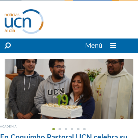
Menú
ACADEMIA
En Coquimbo Pastoral UCN celebra su