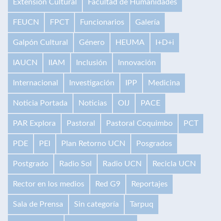
Extensión Cultural
Facultad de Humanidades
FEUCN
FPCT
Funcionarios
Galería
Galpón Cultural
Género
HEUMA
I+D+i
IAUCN
IIAM
Inclusión
Innovación
Internacional
Investigación
IPP
Medicina
Noticia Portada
Noticias
OIJ
PACE
PAR Explora
Pastoral
Pastoral Coquimbo
PCT
PDE
PEI
Plan Retorno UCN
Posgrados
Postgrado
Radio Sol
Radio UCN
Recicla UCN
Rector en los medios
Red G9
Reportajes
Sala de Prensa
Sin categoría
Tarpuq