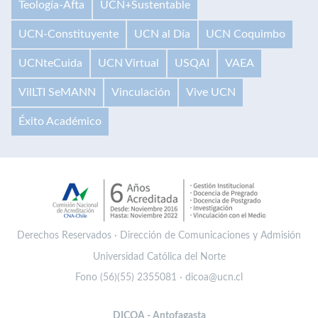
Teología-Afta
UCN+Sustentable
UCN-Constituyente
UCN al Día
UCN Coquimbo
UCNteCuida
UCN Virtual
USQAI
VAEA
VilLTI SeMANN
Vinculación
Vive UCN
Éxito Académico
Derechos Reservados · Dirección de Comunicaciones y Admisión
Universidad Católica del Norte
Fono (56)(55) 2355081 · dicoa@ucn.cl
DICOA - Antofagasta