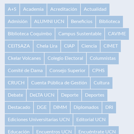
A+S
Academia
Acreditación
Actualidad
Admisión
ALUMNI UCN
Beneficios
Biblioteca
Biblioteca Coquimbo
Campus Sustentable
CAVIME
CEITSAZA
Chela Lira
CIAP
Ciencia
CIMET
Ckelar Volcanes
Colegio Electoral
Columnistas
Comité de Dama
Consejo Superior
CPHS
CRUCH
Cuenta Pública de Gestión
Cultura
Debate
DeLTA UCN
Deporte
Deportes
Destacado
DGE
DIMM
Diplomados
DRI
Ediciones Universitarias UCN
Editorial UCN
Educación
Encuentros UCN
Encuéntrate UCN