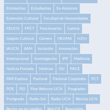
Entrevistas
Estudiantes
Ex-Alumnos
Extensión Cultural
Facultad de Humanidades
FEUCN
FPCT
Funcionarios
Galería
Galpón Cultural
Género
HEUMA
I+D+i
IAUCN
IIAM
Inclusión
Innovación
Internacional
Investigación
IPP
Medicina
Noticia Portada
Noticias
OIJ
PACE
PAR Explora
Pastoral
Pastoral Coquimbo
PCT
PDE
PEI
Plan Retorno UCN
Posgrados
Postgrado
Radio Sol
Radio UCN
Recicla UCN
Rector en los medios
Red G9
Reportajes