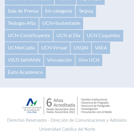
Sala de Prensa
Sin categoría
Tarpuq
Teología-Afta
UCN+Sustentable
UCN-Constituyente
UCN al Día
UCN Coquimbo
UCNteCuida
UCN Virtual
USQAI
VAEA
VilLTI SeMANN
Vinculación
Vive UCN
Éxito Académico
Derechos Reservados · Dirección de Comunicaciones y Admisión
Universidad Católica del Norte