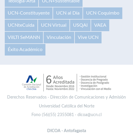
Teología-Afta
UCN+Sustentable
UCN-Constituyente
UCN al Día
UCN Coquimbo
UCNteCuida
UCN Virtual
USQAI
VAEA
VilLTI SeMANN
Vinculación
Vive UCN
Éxito Académico
Derechos Reservados · Dirección de Comunicaciones y Admisión
Universidad Católica del Norte
Fono (56)(55) 2355081 · dicoa@ucn.cl
DICOA - Antofagasta