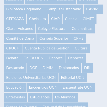
Biblioteca Coquimbo
Campus Sustentable
CAVIME
CEITSAZA
Chela Lira
CIAP
Ciencia
CIMET
Ckelar Volcanes
Colegio Electoral
Columnistas
Comité de Dama
Consejo Superior
CPHS
CRUCH
Cuenta Pública de Gestión
Cultura
Debate
DeLTA UCN
Deporte
Deportes
Destacado
DGE
DIMM
Diplomados
DRI
Ediciones Universitarias UCN
Editorial UCN
Educación
Encuentros UCN
Encuéntrate UCN
Entrevistas
Estudiantes
Ex-Alumnos
Extensión Cultural
Facultad de Humanidades