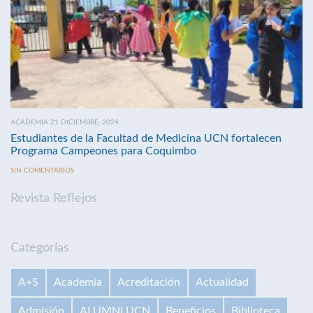
ACADEMIA 21 DICIEMBRE, 2024
Estudiantes de la Facultad de Medicina UCN fortalecen
Programa Campeones para Coquimbo
SIN COMENTARIOS
Revista Reflejos
Categorías
A+S
Academia
Acreditación
Actualidad
Admisión
ALUMNI UCN
Beneficios
Biblioteca