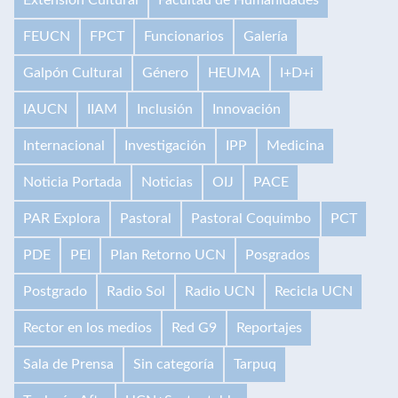
FEUCN
FPCT
Funcionarios
Galería
Galpón Cultural
Género
HEUMA
I+D+i
IAUCN
IIAM
Inclusión
Innovación
Internacional
Investigación
IPP
Medicina
Noticia Portada
Noticias
OIJ
PACE
PAR Explora
Pastoral
Pastoral Coquimbo
PCT
PDE
PEI
Plan Retorno UCN
Posgrados
Postgrado
Radio Sol
Radio UCN
Recicla UCN
Rector en los medios
Red G9
Reportajes
Sala de Prensa
Sin categoría
Tarpuq