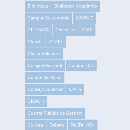
Biblioteca
Biblioteca Coquimbo
Campus Sustentable
CAVIME
CEITSAZA
Chela Lira
CIAP
Ciencia
CIMET
Ckelar Volcanes
Colegio Electoral
Columnistas
Comité de Dama
Consejo Superior
CPHS
CRUCH
Cuenta Pública de Gestión
Cultura
Debate
DeLTA UCN