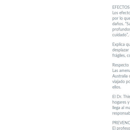
EFECTOS
Los efect
por lo qu
daños. “S
profundos
cuidado”, 
Explica q
desplazar
frágiles, 
Respecto d
Las amena
Australia 
viajado p
ellos.
El Dr. Thi
hogares y
llega al m
responsab
PREVEN
El profeso