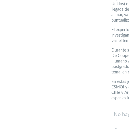
Unidos) e 
llegada de
al mar, ya
puntualizó
El expert
investigan
vea el te
Durante s
De Cooper
Humano Av
postgrado 
tema, en 
En estas j
ESMOI y c
Chile y A
especies i
No hay