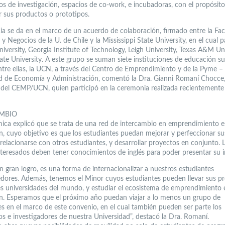
os de investigación, espacios de co-work, e incubadoras, con el propósit
ar sus productos o prototipos.
cia se da en el marco de un acuerdo de colaboración, firmado entre la Fa
 Negocios de la U. de Chile y la Mississippi State University, en el cual p
versity, Georgia Institute of Technology, Leigh University, Texas A&M Uni
te University. A este grupo se suman siete instituciones de educación su
entre ellas, la UCN, a través del Centro de Emprendimiento y de la Pyme
ad de Economía y Administración, comentó la Dra. Gianni Romaní Chocce
 del CEMP/UCN, quien participó en la ceremonia realizada recientemente
MBIO
ica explicó que se trata de una red de intercambio en emprendimiento e
n, cuyo objetivo es que los estudiantes puedan mejorar y perfeccionar su
relacionarse con otros estudiantes, y desarrollar proyectos en conjunto. 
nteresados deben tener conocimientos de inglés para poder presentar su in
n gran logro, es una forma de internacionalizar a nuestros estudiantes
ores. Además, tenemos el Minor cuyos estudiantes pueden llevar sus pr
es universidades del mundo, y estudiar el ecosistema de emprendimiento 
n. Esperamos que el próximo año puedan viajar a lo menos un grupo de
es en el marco de este convenio, en el cual también pueden ser parte los
s e investigadores de nuestra Universidad”, destacó la Dra. Romaní.