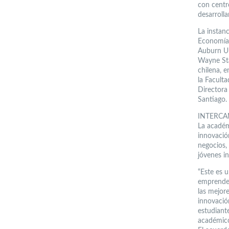
con centr
desarroll
La instan
Economía y
Auburn Uni
Wayne Sta
chilena, 
la Facult
Directora
Santiago.
INTERCA
La académ
innovació
negocios, 
jóvenes i
“Este es u
emprended
las mejor
innovació
estudiant
académico