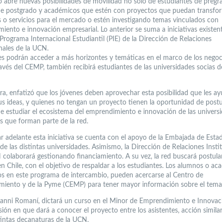
o abre nuevas posibilidades de movilidad no solo de estudiantes de pregr
e postgrado y académicos que estén con proyectos que puedan transfo
 o servicios para el mercado o estén investigando temas vinculados con
iento e innovación empresarial. Lo anterior se suma a iniciativas existent
Programa Internacional Estudiantil (PIE) de la Dirección de Relaciones
onales de la UCN.
es podrán acceder a más horizontes y temáticas en el marco de los negoci
avés del CEMP, también recibirá estudiantes de las universidades socias 
ora, enfatizó que los jóvenes deben aprovechar esta posibilidad que les a
us ideas, y quienes no tengan un proyecto tienen la oportunidad de postu
de estudiar el ecosistema del emprendimiento e innovación de las univers
as que forman parte de la red.
var adelante esta iniciativa se cuenta con el apoyo de la Embajada de Esta
de las distintas universidades. Asimismo, la Dirección de Relaciones Insti
 colaborará gestionando financiamiento. A su vez, la red buscará postula
en Chile, con el objetivo de respaldar a los estudiantes. Los alumnos o a
os en este programa de intercambio, pueden acercarse al Centro de
iento y de la Pyme (CEMP) para tener mayor información sobre el tema”
ianni Romaní, dictará un curso en el Minor de Emprendimiento e Innovac
ón en que dará a conocer el proyecto entre los asistentes, acción similar
stintas decanaturas de la UCN.