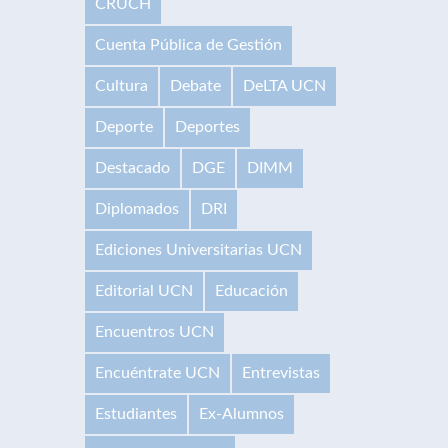
CRUCH
Cuenta Pública de Gestión
Cultura
Debate
DeLTA UCN
Deporte
Deportes
Destacado
DGE
DIMM
Diplomados
DRI
Ediciones Universitarias UCN
Editorial UCN
Educación
Encuentros UCN
Encuéntrate UCN
Entrevistas
Estudiantes
Ex-Alumnos