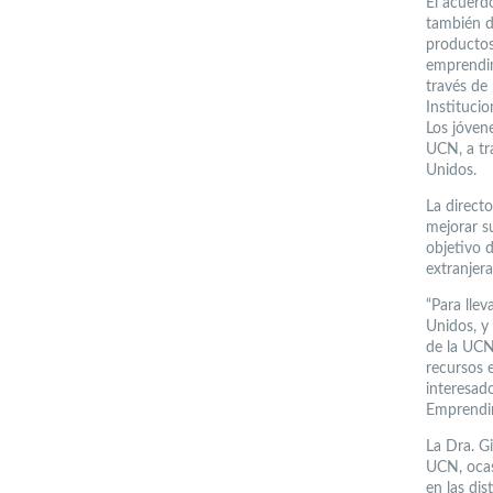
El acuerd
también d
productos
emprendim
través de 
Instituci
Los jóven
UCN, a tr
Unidos.
La direct
mejorar s
objetivo 
extranjer
“Para lle
Unidos, y 
de la UCN
recursos 
interesad
Emprendim
La Dra. G
UCN, ocasi
en las di