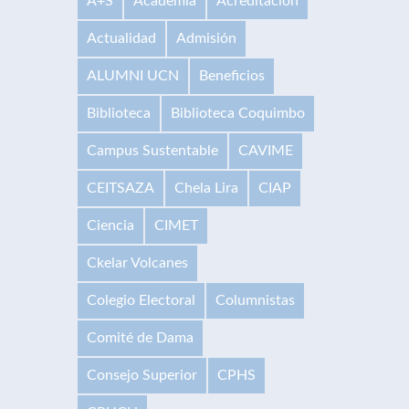
A+S
Academia
Acreditación
Actualidad
Admisión
ALUMNI UCN
Beneficios
Biblioteca
Biblioteca Coquimbo
Campus Sustentable
CAVIME
CEITSAZA
Chela Lira
CIAP
Ciencia
CIMET
Ckelar Volcanes
Colegio Electoral
Columnistas
Comité de Dama
Consejo Superior
CPHS