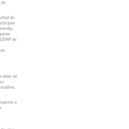
o de
cultad de
articipan
versity,
perior
 – CEMP de
,
 en
s ideas de
Los
iciativa.
oyectos a
e