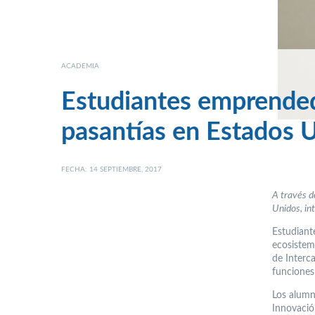
ACADEMIA
Estudiantes emprended
pasantías en Estados 
FECHA: 14 SEPTIEMBRE, 2017
A través d
Unidos, in
Estudiant
ecosistema
de Interc
funciones
Los alumn
Innovación