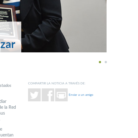
zar
1
2
COMPARTIR LA NOTICIA A TRAVÉS DE:
Estados
Enviar a un amigo
diar
de la Red
sus
.
 e
 cuentan