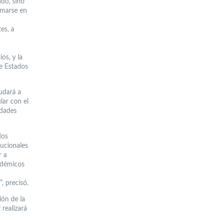
ado, sino
rmarse en
es, a
os, y la
de Estados
yudará a
lar con el
idades
dos
tucionales
r a
cadémicos
, precisó.
ión de la
 realizará