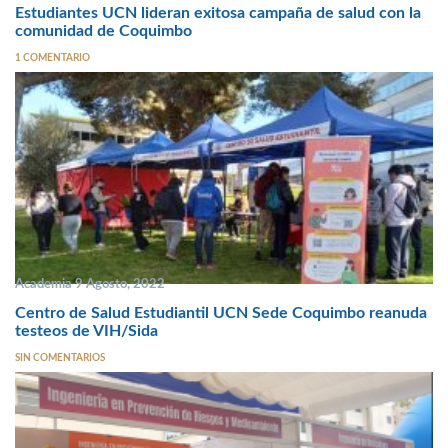
Estudiantes UCN lideran exitosa campaña de salud con la
comunidad de Coquimbo
1 COMENTARIO
Academia 9 Agosto, 2022
Centro de Salud Estudiantil UCN Sede Coquimbo reanuda
testeos de VIH/Sida
SIN COMENTARIOS