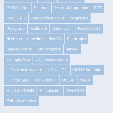
PAR Explora
Pastoral
Pastoral Coquimbo
PCT
PDE
PEI
Plan Retorno UCN
Posgrados
Postgrado
Radio Sol
Radio UCN
Recicla UCN
Rector en los medios
Red G9
Reportajes
Sala de Prensa
Sin categoría
Tarpuq
Teología-Afta
UCN+Sustentable
UCN-Constituyente
UCN al Día
UCN Coquimbo
UCNteCuida
UCN Virtual
USQAI
VAEA
VilLTI SeMANN
Vinculación
Vive UCN
Éxito Académico