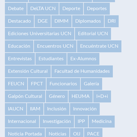
Debate
DeLTA UCN
Deporte
Deportes
Destacado
DGE
DIMM
Diplomados
DRI
Ediciones Universitarias UCN
Editorial UCN
Educación
Encuentros UCN
Encuéntrate UCN
Entrevistas
Estudiantes
Ex-Alumnos
Extensión Cultural
Facultad de Humanidades
FEUCN
FPCT
Funcionarios
Galería
Galpón Cultural
Género
HEUMA
I+D+i
IAUCN
IIAM
Inclusión
Innovación
Internacional
Investigación
IPP
Medicina
Noticia Portada
Noticias
OIJ
PACE