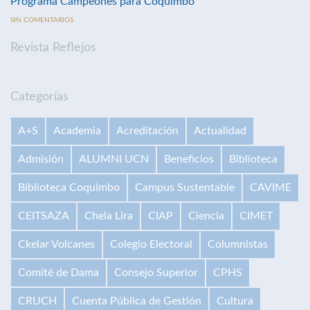
Programa Campeones para Coquimbo
SIN COMENTARIOS
Revista Reflejos
Categorías
A+S
Academia
Acreditación
Actualidad
Admisión
ALUMNI UCN
Beneficios
Biblioteca
Biblioteca Coquimbo
Campus Sustentable
CAVIME
CEITSAZA
Chela Lira
CIAP
Ciencia
CIMET
Ckelar Volcanes
Colegio Electoral
Columnistas
Comité de Dama
Consejo Superior
CPHS
CRUCH
Cuenta Pública de Gestión
Cultura