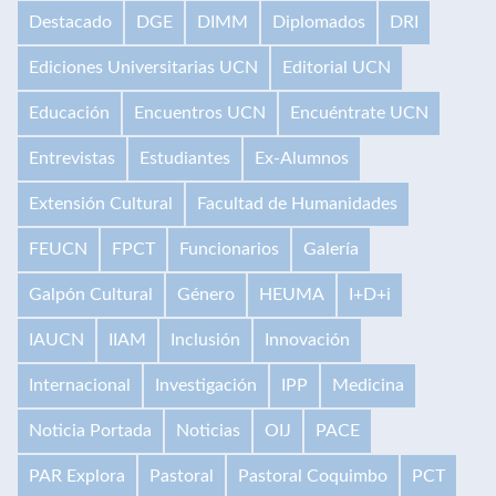
Destacado
DGE
DIMM
Diplomados
DRI
Ediciones Universitarias UCN
Editorial UCN
Educación
Encuentros UCN
Encuéntrate UCN
Entrevistas
Estudiantes
Ex-Alumnos
Extensión Cultural
Facultad de Humanidades
FEUCN
FPCT
Funcionarios
Galería
Galpón Cultural
Género
HEUMA
I+D+i
IAUCN
IIAM
Inclusión
Innovación
Internacional
Investigación
IPP
Medicina
Noticia Portada
Noticias
OIJ
PACE
PAR Explora
Pastoral
Pastoral Coquimbo
PCT