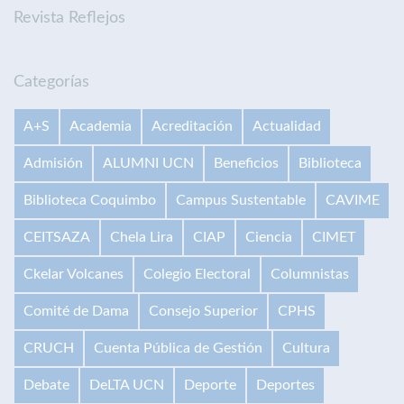
Revista Reflejos
Categorías
A+S
Academia
Acreditación
Actualidad
Admisión
ALUMNI UCN
Beneficios
Biblioteca
Biblioteca Coquimbo
Campus Sustentable
CAVIME
CEITSAZA
Chela Lira
CIAP
Ciencia
CIMET
Ckelar Volcanes
Colegio Electoral
Columnistas
Comité de Dama
Consejo Superior
CPHS
CRUCH
Cuenta Pública de Gestión
Cultura
Debate
DeLTA UCN
Deporte
Deportes