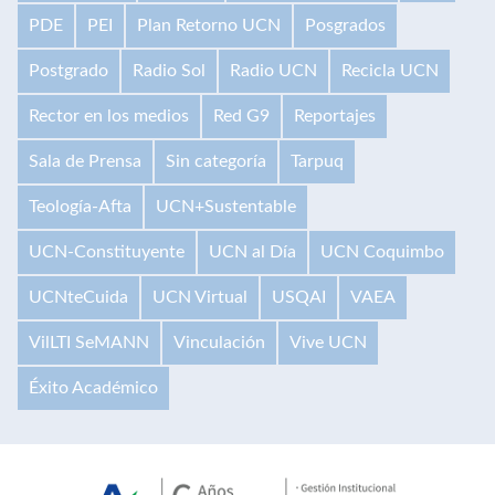
PDE
PEI
Plan Retorno UCN
Posgrados
Postgrado
Radio Sol
Radio UCN
Recicla UCN
Rector en los medios
Red G9
Reportajes
Sala de Prensa
Sin categoría
Tarpuq
Teología-Afta
UCN+Sustentable
UCN-Constituyente
UCN al Día
UCN Coquimbo
UCNteCuida
UCN Virtual
USQAI
VAEA
VilLTI SeMANN
Vinculación
Vive UCN
Éxito Académico