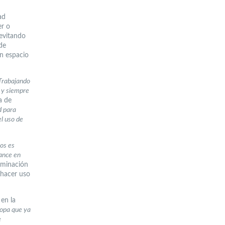
ad
er o
 evitando
de
n espacio
 Trabajando
, y siempre
a de
d para
el uso de
os es
vance en
taminación
 hacer uso
en la
ropa que ya
e