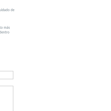
cuidado de
nto más
dentro