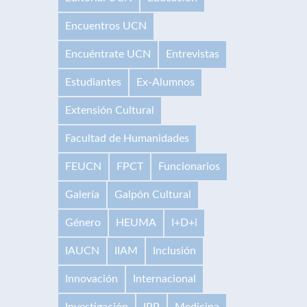
Encuentros UCN
Encuéntrate UCN
Entrevistas
Estudiantes
Ex-Alumnos
Extensión Cultural
Facultad de Humanidades
FEUCN
FPCT
Funcionarios
Galería
Galpón Cultural
Género
HEUMA
I+D+i
IAUCN
IIAM
Inclusión
Innovación
Internacional
Investigación
IPP
Medicina