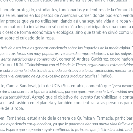
ización de ropa en buen estado para mantener las prendas en circulación.
l horario protegido, estudiantes, funcionarios y miembros de la Comunid
aria se reunieron en los pastos de American Corner, donde pudieron vend
iar prendas que ya no utilizaban, dando así una segunda vida a la ropa y
o prematuro. La iniciativa no sólo ofreció a los participantes una manera 
u clóset de forma económica y ecológica, sino que también sirvió como u
ón sobre el cuidado de la ropa.
etrás de esta feria es generar conciencia sobre los impactos de la moda rápida.
 que estas ferias son muy populares, ya sean de emprendedores o de las pulgas
gente participando y comprando”,
comentó Andrea Gutiérrez, coordinador
 Corner UCN.
“Coincidiendo con el Día de la Tierra, organizamos esta activida
ar sobre cómo la industria de la moda contribuye a la contaminación, mediante 
éticas y el consumo de agua excesivo para producir textiles”,
indicó.
rte, Camila Sandoval, jefa de UCN+Sustentable, comentó que
“para nosotr
 dar a conocer este tipo de iniciativas, porque queremos que la Universidad a
e sustentabilidad”.
Agregó que el objetivo del evento fue visibilizar la con
a el fast fashion en el planeta y también concientizar a las personas para
le de la ropa.
mi Fernández, estudiante de la carrera de Química y Farmacia, participar 
una experiencia enriquecedora, ya que le podemos dar una nueva vida útil a la 
os. Espero que se pueda seguir repitiendo la feria, así que felicito la iniciativa d