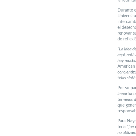
la reutil
Durante e
Universit
intercamb
el desech
renovar s
de reflexi
“La idea d
aquí, noté
hay mucha 
American
concientiz
telas sint
Por su pa
importante
términos d
que gener
responsab
Para Nayo
feria
“fue
no utilizam