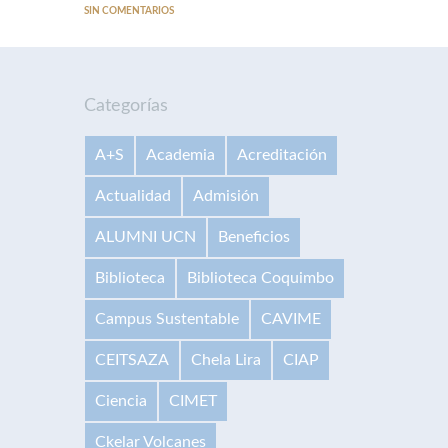
SIN COMENTARIOS
Categorías
A+S
Academia
Acreditación
Actualidad
Admisión
ALUMNI UCN
Beneficios
Biblioteca
Biblioteca Coquimbo
Campus Sustentable
CAVIME
CEITSAZA
Chela Lira
CIAP
Ciencia
CIMET
Ckelar Volcanes