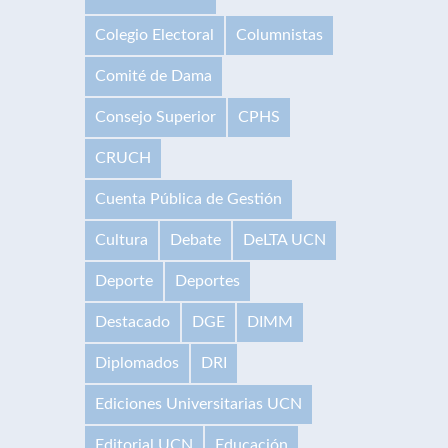
Colegio Electoral
Columnistas
Comité de Dama
Consejo Superior
CPHS
CRUCH
Cuenta Pública de Gestión
Cultura
Debate
DeLTA UCN
Deporte
Deportes
Destacado
DGE
DIMM
Diplomados
DRI
Ediciones Universitarias UCN
Editorial UCN
Educación