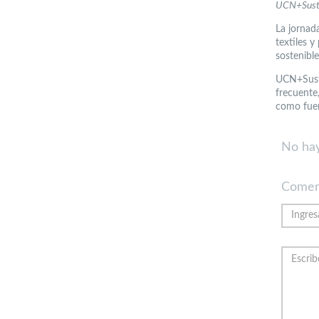
UCN+Suste
La jornad
textiles 
sostenible
UCN+Suste
frecuente
como fuer
No hay
Comen