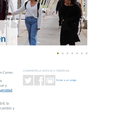
en
1
2
3
4
5
6
7
COMPARTIR LA NOTICIA A TRAVÉS DE:
an Corner.
Enviar a un amigo
la
que y
versidad
il, la
ercambio y