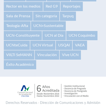
Rector en los medios
Red G9
Reportajes
Sala de Prensa
Sin categoría
Tarpuq
Teología-Afta
UCN+Sustentable
UCN-Constituyente
UCN al Día
UCN Coquimbo
UCNteCuida
UCN Virtual
USQAI
VAEA
VilLTI SeMANN
Vinculación
Vive UCN
Éxito Académico
Derechos Reservados · Dirección de Comunicaciones y Admisión