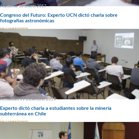
Academia 13 Enero, 2017
Congreso del Futuro: Experto UCN dictó charla sobre
fotografías astronómicas
SIN COMENTARIOS
Actualidad 11 Diciembre, 2015
Experto dictó charla a estudiantes sobre la minería
subterránea en Chile
SIN COMENTARIOS