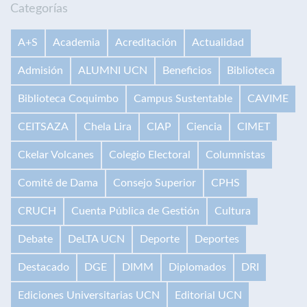
Categorías
A+S
Academia
Acreditación
Actualidad
Admisión
ALUMNI UCN
Beneficios
Biblioteca
Biblioteca Coquimbo
Campus Sustentable
CAVIME
CEITSAZA
Chela Lira
CIAP
Ciencia
CIMET
Ckelar Volcanes
Colegio Electoral
Columnistas
Comité de Dama
Consejo Superior
CPHS
CRUCH
Cuenta Pública de Gestión
Cultura
Debate
DeLTA UCN
Deporte
Deportes
Destacado
DGE
DIMM
Diplomados
DRI
Ediciones Universitarias UCN
Editorial UCN