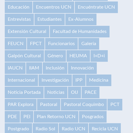
Educación
Encuentros UCN
Encuéntrate UCN
Entrevistas
Estudiantes
Ex-Alumnos
Extensión Cultural
Facultad de Humanidades
FEUCN
FPCT
Funcionarios
Galería
Galpón Cultural
Género
HEUMA
I+D+i
IAUCN
IIAM
Inclusión
Innovación
Internacional
Investigación
IPP
Medicina
Noticia Portada
Noticias
OIJ
PACE
PAR Explora
Pastoral
Pastoral Coquimbo
PCT
PDE
PEI
Plan Retorno UCN
Posgrados
Postgrado
Radio Sol
Radio UCN
Recicla UCN