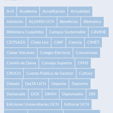
A+S
Academia
Acreditación
Actualidad
Admisión
ALUMNI UCN
Beneficios
Biblioteca
Biblioteca Coquimbo
Campus Sustentable
CAVIME
CEITSAZA
Chela Lira
CIAP
Ciencia
CIMET
Ckelar Volcanes
Colegio Electoral
Columnistas
Comité de Dama
Consejo Superior
CPHS
CRUCH
Cuenta Pública de Gestión
Cultura
Debate
DeLTA UCN
Deporte
Deportes
Destacado
DGE
DIMM
Diplomados
DRI
Ediciones Universitarias UCN
Editorial UCN