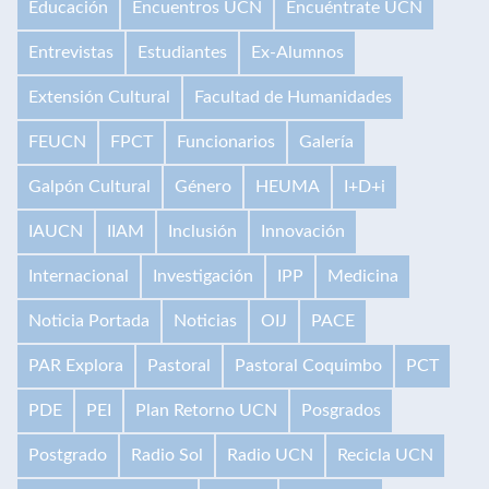
Educación
Encuentros UCN
Encuéntrate UCN
Entrevistas
Estudiantes
Ex-Alumnos
Extensión Cultural
Facultad de Humanidades
FEUCN
FPCT
Funcionarios
Galería
Galpón Cultural
Género
HEUMA
I+D+i
IAUCN
IIAM
Inclusión
Innovación
Internacional
Investigación
IPP
Medicina
Noticia Portada
Noticias
OIJ
PACE
PAR Explora
Pastoral
Pastoral Coquimbo
PCT
PDE
PEI
Plan Retorno UCN
Posgrados
Postgrado
Radio Sol
Radio UCN
Recicla UCN