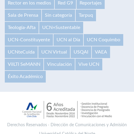
Rector en los medios
Red G9
Reportajes
Sala de Prensa
Sin categoría
Tarpuq
Teología-Afta
UCN+Sustentable
UCN-Constituyente
UCN al Día
UCN Coquimbo
UCNteCuida
UCN Virtual
USQAI
VAEA
VilLTI SeMANN
Vinculación
Vive UCN
Éxito Académico
Derechos Reservados · Dirección de Comunicaciones y Admisión
Universidad Católica del Norte