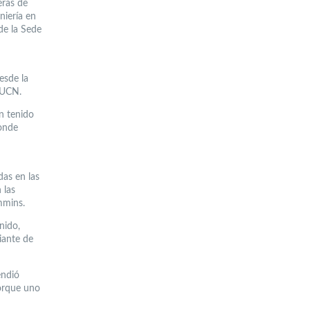
eras de
niería en
 de la Sede
esde la
 UCN.
an tenido
donde
das en las
 las
mmins.
nido,
iante de
endió
porque uno