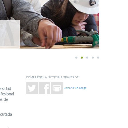
1
2
3
4
5
COMPARTIR LA NOTICIA A TRAVÉS DE:
Enviar a un amigo
ersidad
fesional
es de
ecutada