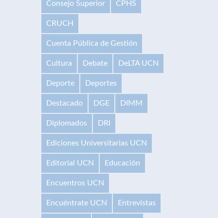
Consejo Superior
CPHS
CRUCH
Cuenta Pública de Gestión
Cultura
Debate
DeLTA UCN
Deporte
Deportes
Destacado
DGE
DIMM
Diplomados
DRI
Ediciones Universitarias UCN
Editorial UCN
Educación
Encuentros UCN
Encuéntrate UCN
Entrevistas