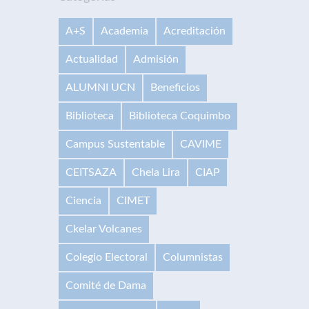
A+S
Academia
Acreditación
Actualidad
Admisión
ALUMNI UCN
Beneficios
Biblioteca
Biblioteca Coquimbo
Campus Sustentable
CAVIME
CEITSAZA
Chela Lira
CIAP
Ciencia
CIMET
Ckelar Volcanes
Colegio Electoral
Columnistas
Comité de Dama