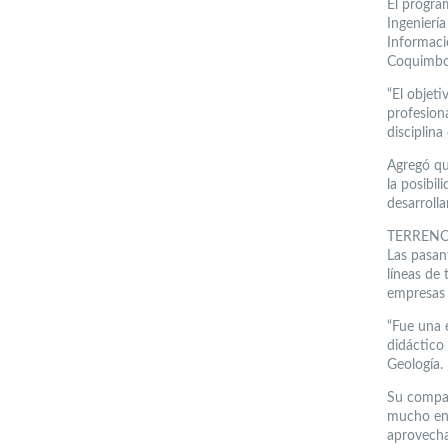
El progra
Ingeniería
Informació
Coquimbo
“El objeti
profesiona
disciplin
Agregó que
la posibil
desarrolla
TERREN
Las pasan
líneas de 
empresas 
“Fue una 
didáctico
Geología.
Su compañ
mucho en 
aprovecha