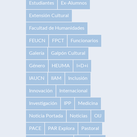
Estudiantes
Ex-Alumnos
Extensión Cultural
Facultad de Humanidades
FEUCN
FPCT
Funcionarios
Galería
Galpón Cultural
Género
HEUMA
I+D+i
IAUCN
IIAM
Inclusión
Innovación
Internacional
Investigación
IPP
Medicina
Noticia Portada
Noticias
OIJ
PACE
PAR Explora
Pastoral