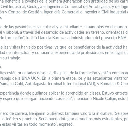
ma beneficia a jóvenes de la primera generación con gratuidad de las carr
 Civil Industrial, Geología e Ingeniería Comercial de Antofagasta; y de Inge
n y Control de Gestión, Ingeniería Comercial e Ingeniería Civil Industrial
.
vo de las pasantías es vincular al y la estudiante, situándolos en el mundo
l y laboral, a través del desarrollo de actividades en terreno, orientadas d
a de formación”, indicó Daniela Barraza, administradora del proyecto BNA
 las visitas han sido positivas, ya que los beneficiarios de la actividad h
idad de interactuar y conocer la experiencia de profesionales en el lugar 
n su trabajo.
O
tías están orientadas desde la disciplina de la formación y están enmarca
trabajo de la BNA UCN. En la primera etapa, los y las estudiantes visitaron
Yamana Gold, Antofagasta Terminal Internacional (ATI), y Komatsu & Cu
experiencia donde pudimos aplicar lo aprendido en clases. Estuvo entrete
 y espero que se sigan haciendo cosas así”, mencionó Nicole Colipe, estud
ero de carrera, Benjamín Gutiérrez, también valoró la iniciativa. “Se apr
lo teórico y práctico. Sería bueno integrar a muchos más estudiantes, 
 estas visitas en todo momento”, expresó.