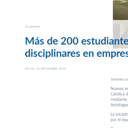
ACADEMIA
Más de 200 estudiante
disciplinares en empre
FECHA: 24 SEPTIEMBRE, 2019
Jóvenes so
Nuevas ex
Católica 
mediante 
Antofaga
La inicia
por el eq