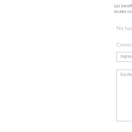
Los benef
locales co
No hay
Comen