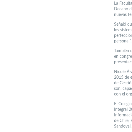
La Facult
Decano de 
nuevas ten
Señaló qu
los siste
perfeccion
personal”.
También de
en congre
presentaci
Nicole Ál
2015 de e
de Gestió
son, capac
con el or
El Colegio
Integral 2
Informaci
de Chile,
Sandoval.