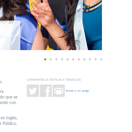
1
2
3
4
5
6
7
8
9
10
11
COMPARTIR LA NOTICIA A TRAVÉS DE:
s.
Enviar a un amigo
ra
ado que se
tando con
en Inglés,
 Público,