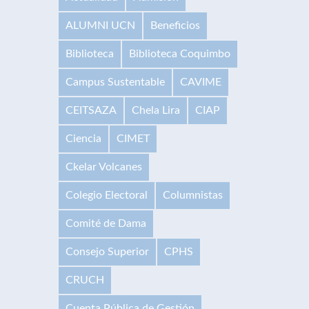
ALUMNI UCN
Beneficios
Biblioteca
Biblioteca Coquimbo
Campus Sustentable
CAVIME
CEITSAZA
Chela Lira
CIAP
Ciencia
CIMET
Ckelar Volcanes
Colegio Electoral
Columnistas
Comité de Dama
Consejo Superior
CPHS
CRUCH
Cuenta Pública de Gestión