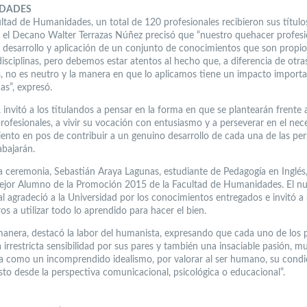
DADES
ultad de Humanidades, un total de 120 profesionales recibieron sus títulos
r, el Decano Walter Terrazas Núñez precisó que “nuestro quehacer profesi
l desarrollo y aplicación de un conjunto de conocimientos que son propio
isciplinas, pero debemos estar atentos al hecho que, a diferencia de otra
as, no es neutro y la manera en que lo aplicamos tiene un impacto import
as”, expresó.
invitó a los titulandos a pensar en la forma en que se plantearán frente a
rofesionales, a vivir su vocación con entusiasmo y a perseverar en el nec
iento en pos de contribuir a un genuino desarrollo de cada una de las pe
abajarán.
a ceremonia, Sebastián Araya Lagunas, estudiante de Pedagogía en Inglés,
ejor Alumno de la Promoción 2015 de la Facultad de Humanidades. El n
al agradeció a la Universidad por los conocimientos entregados e invitó a
s a utilizar todo lo aprendido para hacer el bien.
manera, destacó la labor del humanista, expresando que cada uno de los 
 irrestricta sensibilidad por sus pares y también una insaciable pasión, m
ta como un incomprendido idealismo, por valorar al ser humano, su condi
esto desde la perspectiva comunicacional, psicológica o educacional”.