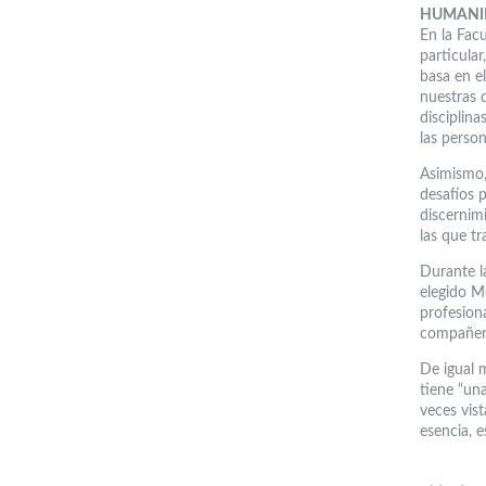
HUMANI
En la Fac
particula
basa en e
nuestras d
disciplin
las person
Asimismo, 
desafíos p
discernim
las que tr
Durante l
elegido M
profesion
compañero
De igual 
tiene “una
veces vis
esencia, 