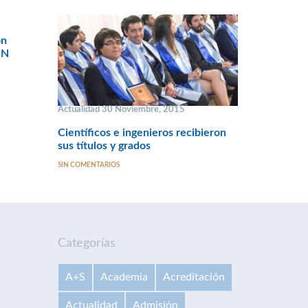
on
CN
Actualidad 30 Noviembre, 2015
Científicos e ingenieros recibieron
sus títulos y grados
SIN COMENTARIOS
Categorías
A+S
Academia
Acreditación
Actualidad
Admisión