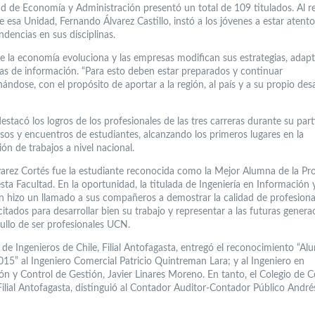
ad de Economía y Administración presentó un total de 109 titulados. Al re
esa Unidad, Fernando Álvarez Castillo, instó a los jóvenes a estar atento
dencias en sus disciplinas.
e la economía evoluciona y las empresas modifican sus estrategias, adap
mas de información. “Para esto deben estar preparados y continuar
ándose, con el propósito de aportar a la región, al país y a su propio desa
stacó los logros de los profesionales de las tres carreras durante su part
sos y encuentros de estudiantes, alcanzando los primeros lugares en la
ón de trabajos a nivel nacional.
varez Cortés fue la estudiante reconocida como la Mejor Alumna de la P
sta Facultad. En la oportunidad, la titulada de Ingeniería en Información 
n hizo un llamado a sus compañeros a demostrar la calidad de profesiona
itados para desarrollar bien su trabajo y representar a las futuras genera
gullo de ser profesionales UCN.
 de Ingenieros de Chile, Filial Antofagasta, entregó el reconocimiento “A
015” al Ingeniero Comercial Patricio Quintreman Lara; y al Ingeniero en
ón y Control de Gestión, Javier Linares Moreno. En tanto, el Colegio de 
 Filial Antofagasta, distinguió al Contador Auditor-Contador Público Andr