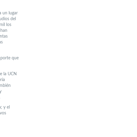
a un lugar
udios del
mil los
 han
ntas
as
 aporte que
de la UCN
ría
ambién
y
.
; y el
evos