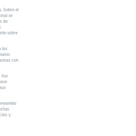
. Sobre el
onal se
s de
s
ante sobre
 los
esario
rsonas con
 fue
uevo
 sus
presentes
uchas
ción y