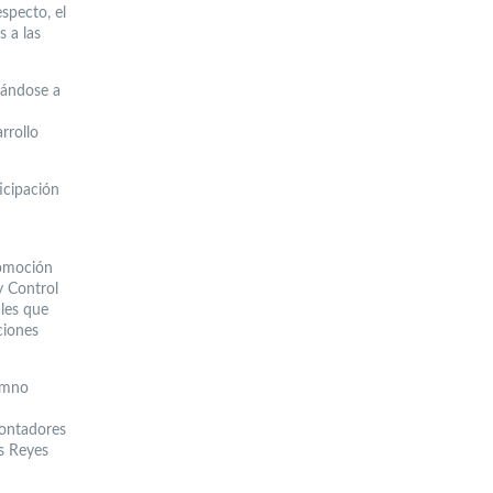
specto, el
s a las
tándose a
rrollo
icipación
romoción
y Control
les que
ciones
lumno
Contadores
és Reyes