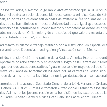
ación.
r a los titulados, el Rector Jorge Tabilo Álvarez destacó que la UCN ocup
gio en el contexto nacional, consolidándose como la principal Casa de Est
país, ad portas de celebrar seis décadas de existencia. “Ya son más de 30 
ales que se han titulado en nuestra Universidad que, al igual que ustedes,
 servicio de la comunidad su conocimiento y competencias desde las disti
dades en pos de un Chile mejor y de una sociedad que valora y respeta a l
 sus distintos talentos”, manifestó.
ad resaltó asimismo el trabajo realizado por la Institución, en especial el
n el ámbito de Docencia, Investigación y Vinculación con el Medio.
entido, mencionó el último ranking de la Revista América Economía, don
mportante posicionamiento, y en especial el logro de la Carrera de Ingenie
 que por dos veces consecutivas figura entre las diez mejores del país. T
elieve los 6 años de Acreditación logrados por las carreras de Periodismo 
, que de la misma forma las sitúan en un lugar destacado a nivel nacional
emonias de titulación, el Secretario General de la UCN, Fernando Orellana
 General (s), Carlos Ruíz Tagle, tomaron el tradicional juramento a los nu
les. Asimismo, los jóvenes recibieron la bendición de los sacerdotes de la
d, Padre Gilberto Garay, y el Vice Gran Canciller, Padre André Hubert.
MÍA