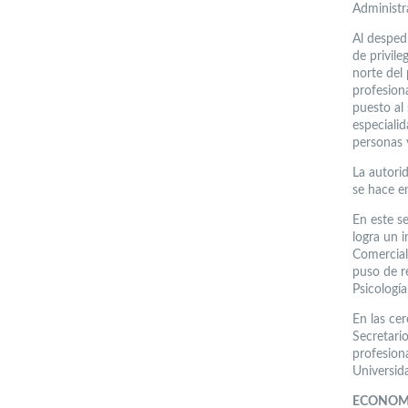
Administr
Al despedi
de privile
norte del 
profesion
puesto al
especiali
personas y
La autorid
se hace e
En este s
logra un i
Comercial
puso de r
Psicología
En las cer
Secretario
profesiona
Universida
ECONO