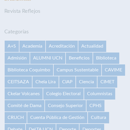
Revista Reflejos
Categorías
A+S
Academia
Acreditación
Actualidad
Admisión
ALUMNI UCN
Beneficios
Biblioteca
Biblioteca Coquimbo
Campus Sustentable
CAVIME
CEITSAZA
Chela Lira
CIAP
Ciencia
CIMET
Ckelar Volcanes
Colegio Electoral
Columnistas
Comité de Dama
Consejo Superior
CPHS
CRUCH
Cuenta Pública de Gestión
Cultura
Debate
DeLTA UCN
Deporte
Deportes