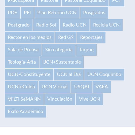
PAR Explora
Pastoral
Pastoral Coquimbo
PCT
PDE
PEI
Plan Retorno UCN
Posgrados
Postgrado
Radio Sol
Radio UCN
Recicla UCN
Rector en los medios
Red G9
Reportajes
Sala de Prensa
Sin categoría
Tarpuq
Teología-Afta
UCN+Sustentable
UCN-Constituyente
UCN al Día
UCN Coquimbo
UCNteCuida
UCN Virtual
USQAI
VAEA
VilLTI SeMANN
Vinculación
Vive UCN
Éxito Académico