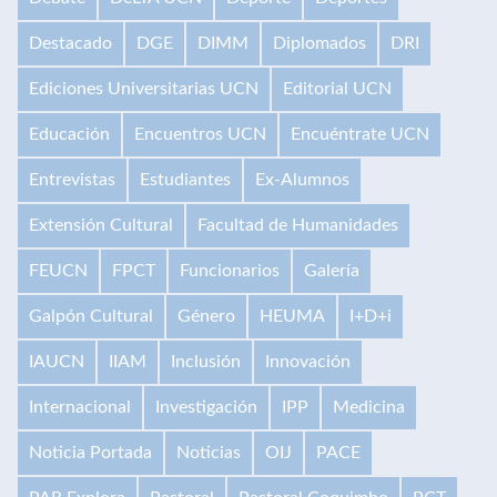
Destacado
DGE
DIMM
Diplomados
DRI
Ediciones Universitarias UCN
Editorial UCN
Educación
Encuentros UCN
Encuéntrate UCN
Entrevistas
Estudiantes
Ex-Alumnos
Extensión Cultural
Facultad de Humanidades
FEUCN
FPCT
Funcionarios
Galería
Galpón Cultural
Género
HEUMA
I+D+i
IAUCN
IIAM
Inclusión
Innovación
Internacional
Investigación
IPP
Medicina
Noticia Portada
Noticias
OIJ
PACE