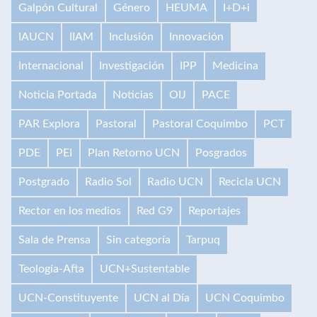
Galpón Cultural
Género
HEUMA
I+D+i
IAUCN
IIAM
Inclusión
Innovación
Internacional
Investigación
IPP
Medicina
Noticia Portada
Noticias
OIJ
PACE
PAR Explora
Pastoral
Pastoral Coquimbo
PCT
PDE
PEI
Plan Retorno UCN
Posgrados
Postgrado
Radio Sol
Radio UCN
Recicla UCN
Rector en los medios
Red G9
Reportajes
Sala de Prensa
Sin categoría
Tarpuq
Teología-Afta
UCN+Sustentable
UCN-Constituyente
UCN al Día
UCN Coquimbo