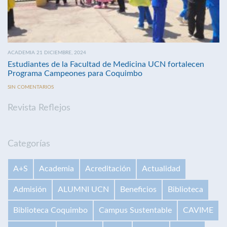
ACADEMIA 21 DICIEMBRE, 2024
Estudiantes de la Facultad de Medicina UCN fortalecen
Programa Campeones para Coquimbo
SIN COMENTARIOS
Revista Reflejos
Categorías
A+S
Academia
Acreditación
Actualidad
Admisión
ALUMNI UCN
Beneficios
Biblioteca
Biblioteca Coquimbo
Campus Sustentable
CAVIME