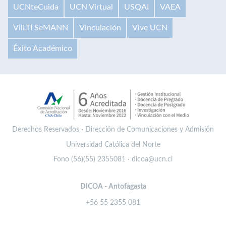
UCNteCuida
UCN Virtual
USQAI
VAEA
VilLTI SeMANN
Vinculación
Vive UCN
Éxito Académico
Derechos Reservados · Dirección de Comunicaciones y Admisión
Universidad Católica del Norte
Fono (56)(55) 2355081 · dicoa@ucn.cl
DICOA - Antofagasta
+56 55 2355 081