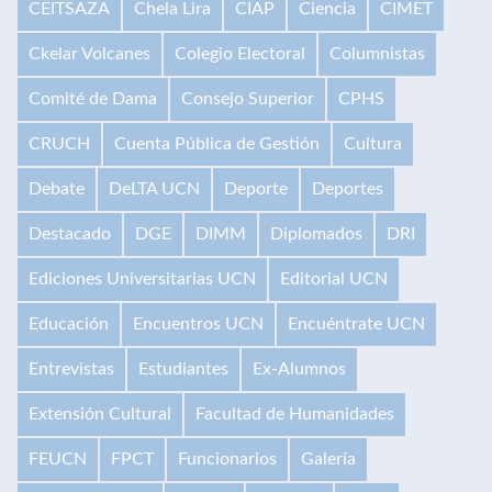
CEITSAZA
Chela Lira
CIAP
Ciencia
CIMET
Ckelar Volcanes
Colegio Electoral
Columnistas
Comité de Dama
Consejo Superior
CPHS
CRUCH
Cuenta Pública de Gestión
Cultura
Debate
DeLTA UCN
Deporte
Deportes
Destacado
DGE
DIMM
Diplomados
DRI
Ediciones Universitarias UCN
Editorial UCN
Educación
Encuentros UCN
Encuéntrate UCN
Entrevistas
Estudiantes
Ex-Alumnos
Extensión Cultural
Facultad de Humanidades
FEUCN
FPCT
Funcionarios
Galería