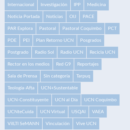
Internacional
Investigación
IPP
Medicina
Noticia Portada
Noticias
OIJ
PACE
PAR Explora
Pastoral
Pastoral Coquimbo
PCT
PDE
PEI
Plan Retorno UCN
Posgrados
Postgrado
Radio Sol
Radio UCN
Recicla UCN
Rector en los medios
Red G9
Reportajes
Sala de Prensa
Sin categoría
Tarpuq
Teología-Afta
UCN+Sustentable
UCN-Constituyente
UCN al Día
UCN Coquimbo
UCNteCuida
UCN Virtual
USQAI
VAEA
VilLTI SeMANN
Vinculación
Vive UCN