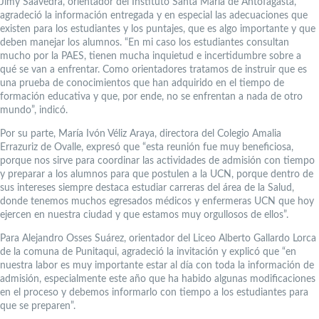
Jimy Saavedra, orientador del Instituto Santa María de Antofagasta,
agradeció la información entregada y en especial las adecuaciones que
existen para los estudiantes y los puntajes, que es algo importante y que
deben manejar los alumnos. “En mi caso los estudiantes consultan
mucho por la PAES, tienen mucha inquietud e incertidumbre sobre a
qué se van a enfrentar. Como orientadores tratamos de instruir que es
una prueba de conocimientos que han adquirido en el tiempo de
formación educativa y que, por ende, no se enfrentan a nada de otro
mundo”, indicó.
Por su parte, María Ivón Véliz Araya, directora del Colegio Amalia
Errazuriz de Ovalle, expresó que “esta reunión fue muy beneficiosa,
porque nos sirve para coordinar las actividades de admisión con tiempo
y preparar a los alumnos para que postulen a la UCN, porque dentro de
sus intereses siempre destaca estudiar carreras del área de la Salud,
donde tenemos muchos egresados médicos y enfermeras UCN que hoy
ejercen en nuestra ciudad y que estamos muy orgullosos de ellos”.
Para Alejandro Osses Suárez, orientador del Liceo Alberto Gallardo Lorca
de la comuna de Punitaqui, agradeció la invitación y explicó que “en
nuestra labor es muy importante estar al día con toda la información de
admisión, especialmente este año que ha habido algunas modificaciones
en el proceso y debemos informarlo con tiempo a los estudiantes para
que se preparen”.