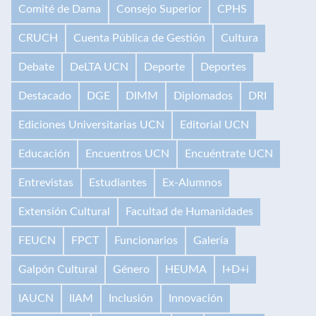
Comité de Dama
Consejo Superior
CPHS
CRUCH
Cuenta Pública de Gestión
Cultura
Debate
DeLTA UCN
Deporte
Deportes
Destacado
DGE
DIMM
Diplomados
DRI
Ediciones Universitarias UCN
Editorial UCN
Educación
Encuentros UCN
Encuéntrate UCN
Entrevistas
Estudiantes
Ex-Alumnos
Extensión Cultural
Facultad de Humanidades
FEUCN
FPCT
Funcionarios
Galería
Galpón Cultural
Género
HEUMA
I+D+i
IAUCN
IIAM
Inclusión
Innovación