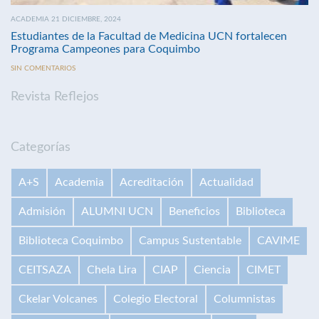
ACADEMIA 21 DICIEMBRE, 2024
Estudiantes de la Facultad de Medicina UCN fortalecen
Programa Campeones para Coquimbo
SIN COMENTARIOS
Revista Reflejos
Categorías
A+S
Academia
Acreditación
Actualidad
Admisión
ALUMNI UCN
Beneficios
Biblioteca
Biblioteca Coquimbo
Campus Sustentable
CAVIME
CEITSAZA
Chela Lira
CIAP
Ciencia
CIMET
Ckelar Volcanes
Colegio Electoral
Columnistas