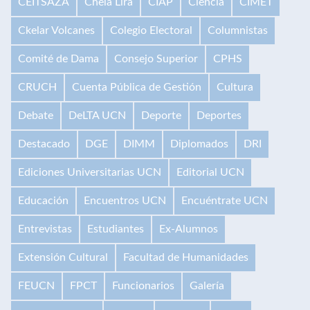
CEITSAZA
Chela Lira
CIAP
Ciencia
CIMET
Ckelar Volcanes
Colegio Electoral
Columnistas
Comité de Dama
Consejo Superior
CPHS
CRUCH
Cuenta Pública de Gestión
Cultura
Debate
DeLTA UCN
Deporte
Deportes
Destacado
DGE
DIMM
Diplomados
DRI
Ediciones Universitarias UCN
Editorial UCN
Educación
Encuentros UCN
Encuéntrate UCN
Entrevistas
Estudiantes
Ex-Alumnos
Extensión Cultural
Facultad de Humanidades
FEUCN
FPCT
Funcionarios
Galería