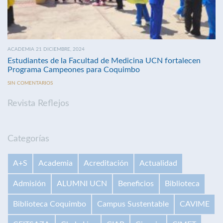
ACADEMIA 21 DICIEMBRE, 2024
Estudiantes de la Facultad de Medicina UCN fortalecen
Programa Campeones para Coquimbo
SIN COMENTARIOS
Revista Reflejos
Categorías
A+S
Academia
Acreditación
Actualidad
Admisión
ALUMNI UCN
Beneficios
Biblioteca
Biblioteca Coquimbo
Campus Sustentable
CAVIME