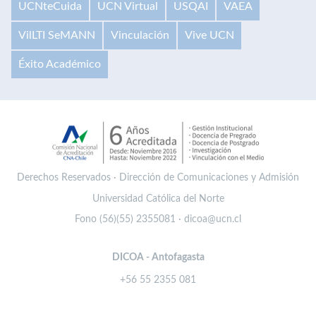
UCNteCuida
UCN Virtual
USQAI
VAEA
VilLTI SeMANN
Vinculación
Vive UCN
Éxito Académico
Derechos Reservados · Dirección de Comunicaciones y Admisión
Universidad Católica del Norte
Fono (56)(55) 2355081 · dicoa@ucn.cl
DICOA - Antofagasta
+56 55 2355 081