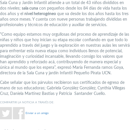
Sala Cuna y Jardín Infantil atiende a un total de 43 niños divididos en
dos niveles;
sala cuna
con pequeños desde los 84 días de vida hasta los
dos años y el
nivel heterogéneo
que va desde los dos años hasta los tres
años once meses. Y cuenta con nueve personas trabajando divididas en
profesionales y técnicos de educación y auxiliar de servicios.
“Como equipo estamos muy orgullosas del proceso de aprendizaje de las
niñas y niños que hoy inician su etapa escolar confiando en que todo lo
aprendido a través del juego y la exploración en nuestras aulas les servirá
para enfrentar esta nueva etapa como individuos llenos de potencial,
imaginación y curiosidad incansable, llevando consigo los valores que
han aprendido y reforzado acá, contribuyendo de manera especial y
única al mundo que los espera”, expresó María Fernanda ramos Goya,
directora de la Sala Cuna y jardín Infantil Pequeño Pirata UCN.
Cabe señalar que los párvulos recibieron sus certificados de egreso de
mano de sus educadoras; Gabriela González González, Cynthia Villegas
Cruz, Daniela Martínez Bastías y Patricia Santander Cuello.
COMPARTIR LA NOTICIA A TRAVÉS DE:
Enviar a un amigo