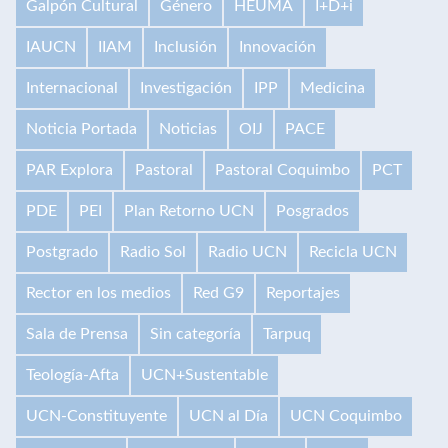
Galpón Cultural
Género
HEUMA
I+D+i
IAUCN
IIAM
Inclusión
Innovación
Internacional
Investigación
IPP
Medicina
Noticia Portada
Noticias
OIJ
PACE
PAR Explora
Pastoral
Pastoral Coquimbo
PCT
PDE
PEI
Plan Retorno UCN
Posgrados
Postgrado
Radio Sol
Radio UCN
Recicla UCN
Rector en los medios
Red G9
Reportajes
Sala de Prensa
Sin categoría
Tarpuq
Teología-Afta
UCN+Sustentable
UCN-Constituyente
UCN al Día
UCN Coquimbo