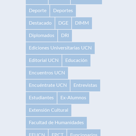
Deporte
Deportes
Destacado
DGE
DIMM
Diplomados
DRI
Ediciones Universitarias UCN
Editorial UCN
Educación
Encuentros UCN
Encuéntrate UCN
Entrevistas
Estudiantes
Ex-Alumnos
Extensión Cultural
Facultad de Humanidades
FEUCN
FPCT
Funcionarios