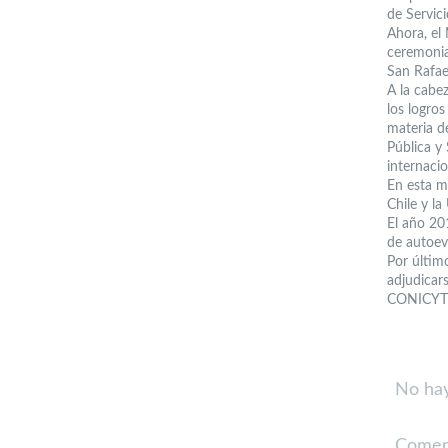
de Servici
Ahora, el
ceremonia
San Rafae
A la cabez
los logro
materia d
Pública y 
internacio
En esta m
Chile y la
El año 20
de autoev
Por últim
adjudicar
CONICYT p
No hay
Comen