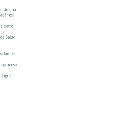
co de una
Arcángel
ca entre
 en
 de Salud
rsidad de
.
en proceso
a logró