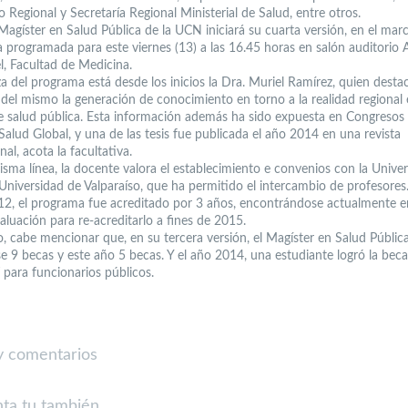
o Regional y Secretaría Regional Ministerial de Salud, entre otros.
 Magíster en Salud Pública de la UCN iniciará su cuarta versión, en el mar
 programada para este viernes (13) a las 16.45 horas en salón auditorio 
l, Facultad de Medicina.
a del programa está desde los inicios la Dra. Muriel Ramírez, quien desta
s del mismo la generación de conocimiento en torno a la realidad regional
e salud pública. Esta información además ha sido expuesta en Congresos
Salud Global, y una de las tesis fue publicada el año 2014 en una revista
nal, acota la facultativa.
isma línea, la docente valora el establecimiento e convenios con la Unive
 Universidad de Valparaíso, que ha permitido el intercambio de profesores
12, el programa fue acreditado por 3 años, encontrándose actualmente 
aluación para re-acreditarlo a fines de 2015.
o, cabe mencionar que, en su tercera versión, el Magíster en Salud Públic
se 9 becas y este año 5 becas. Y el año 2014, una estudiante logró la beca
ara funcionarios públicos.
 comentarios
ta tu también