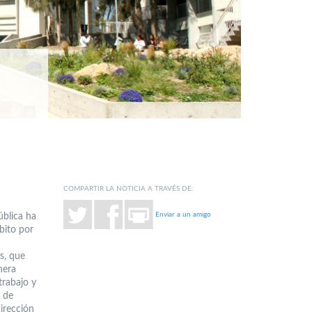
COMPARTIR LA NOTICIA A TRAVÉS DE:
Enviar a un amigo
ública ha
bito por
s, que
nera
trabajo y
s de
irección