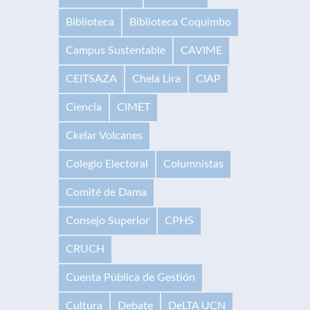
Biblioteca
Biblioteca Coquimbo
Campus Sustentable
CAVIME
CEITSAZA
Chela Lira
CIAP
Ciencia
CIMET
Ckelar Volcanes
Colegio Electoral
Columnistas
Comité de Dama
Consejo Superior
CPHS
CRUCH
Cuenta Pública de Gestión
Cultura
Debate
DeLTA UCN