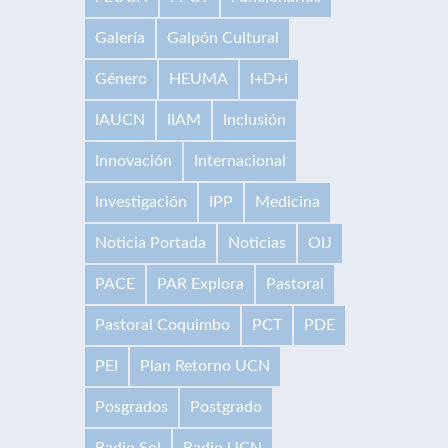
Galería
Galpón Cultural
Género
HEUMA
I+D+i
IAUCN
IIAM
Inclusión
Innovación
Internacional
Investigación
IPP
Medicina
Noticia Portada
Noticias
OIJ
PACE
PAR Explora
Pastoral
Pastoral Coquimbo
PCT
PDE
PEI
Plan Retorno UCN
Posgrados
Postgrado
Radio Sol
Radio UCN