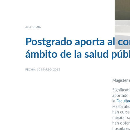
ACADEMIA
Postgrado aporta al co
ámbito de la salud púb
FECHA: 10 MARZO, 2015
Magíster 
Significat
aportado 
la
Facult
Hasta aho
han cursa
mejorar s
han obten
hospitale