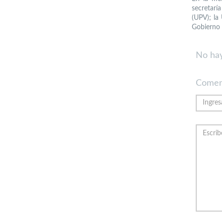
secretarí
(UPV); la
Gobierno 
No hay
Comen