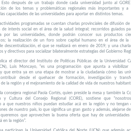
n. Esto después de un trabajo donde cada universidad junto al GORE
ación de los temas y problemáticas regionales más importantes y a 
 las capacidades de las universidades para aportar en distintos temas.
 actividades programadas se cuentan charlas provinciales de difusión de
s de interés social en el área de la salud integral; recorridos guiados p
ía por las universidades, donde podrán conocer sus productos cien
cos; la realización de un foro sobre capital humano en el área de la
e descentralización, el que se realizará en enero de 2019; y una charla 
 y directivos para socializar bilateralmente estrategias del Gobierno Regi
ica el director del Instituto de Políticas Públicas de la Universidad Ca
CN), Luis Moncayo, “es una programación que apunta a visibilizar e
y que entra ya en una etapa de mostrar a la ciudadanía cómo las uni
ontribuir desde el quehacer de formación, investigación y transfe
 de la región y el mejoramiento de la calidad de vida de nuestros habitant
 la consejera regional Paola Cortés, quien preside la mesa y también la C
n y Cultura del Consejo Regional (CORE), sostiene que “nosotro
 a que nuestros niños puedan estudiar acá en la región y no tengan 
ones de nuestro país, lo que significa un gran gasto y además, alejarse de 
 queremos que aprovechen la buena oferta que hay de universidades
á en la región”.
sa participan la Universidad Católica del Norte (UCN) que además a