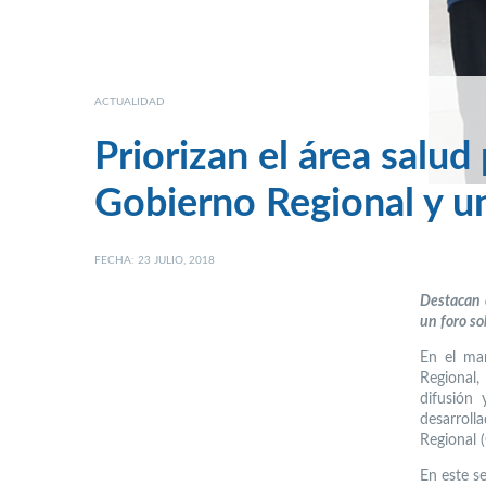
ACTUALIDAD
Priorizan el área salud
Gobierno Regional y un
FECHA: 23 JULIO, 2018
Destacan c
un foro so
En el mar
Regional,
difusión
desarroll
Regional 
En este s