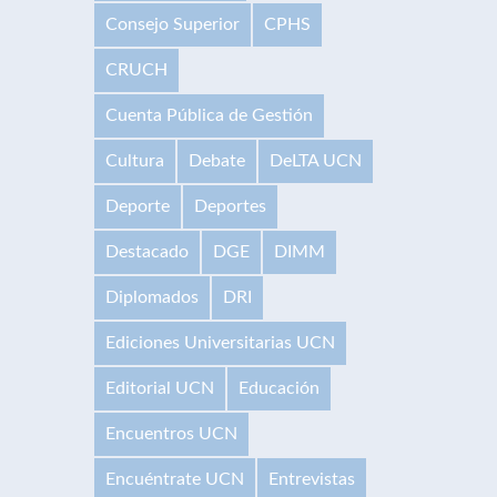
Consejo Superior
CPHS
CRUCH
Cuenta Pública de Gestión
Cultura
Debate
DeLTA UCN
Deporte
Deportes
Destacado
DGE
DIMM
Diplomados
DRI
Ediciones Universitarias UCN
Editorial UCN
Educación
Encuentros UCN
Encuéntrate UCN
Entrevistas