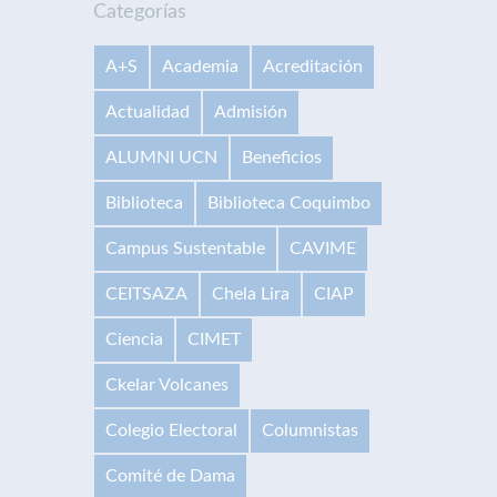
Categorías
A+S
Academia
Acreditación
Actualidad
Admisión
ALUMNI UCN
Beneficios
Biblioteca
Biblioteca Coquimbo
Campus Sustentable
CAVIME
CEITSAZA
Chela Lira
CIAP
Ciencia
CIMET
Ckelar Volcanes
Colegio Electoral
Columnistas
Comité de Dama