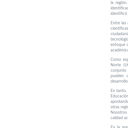
la regió
identific
identificó
Entre las
científica
ciudadan
tecnológi
enfoque d
académicos
Como expl
Norte (U
conjunto 
pueden c
desarrollo
En tanto,
Educació
apostando
otras regi
Nosotros
calidad ac
En la me