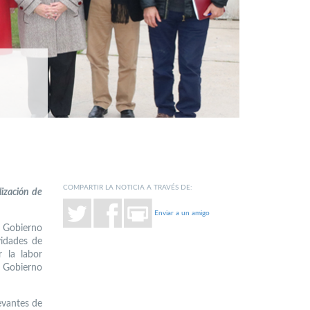
COMPARTIR LA NOTICIA A TRAVÉS DE:
lización de
Enviar a un amigo
l Gobierno
vidades de
 la labor
l Gobierno
evantes de