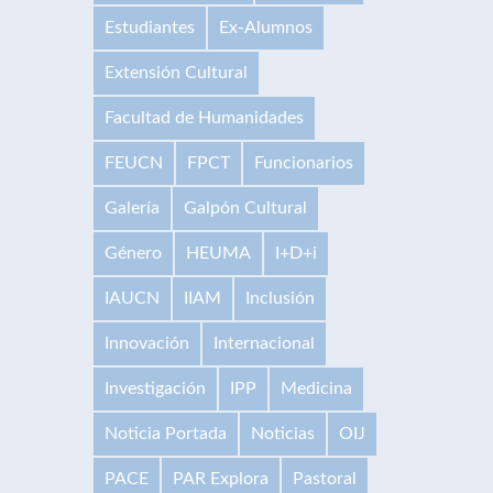
Estudiantes
Ex-Alumnos
Extensión Cultural
Facultad de Humanidades
FEUCN
FPCT
Funcionarios
Galería
Galpón Cultural
Género
HEUMA
I+D+i
IAUCN
IIAM
Inclusión
Innovación
Internacional
Investigación
IPP
Medicina
Noticia Portada
Noticias
OIJ
PACE
PAR Explora
Pastoral