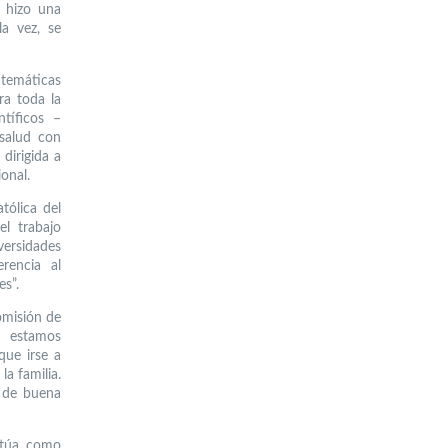
 hizo una
la vez, se
 temáticas
ara toda la
tíficos –
 salud con
dirigida a
onal.
tólica del
l trabajo
versidades
rencia al
es”.
omisión de
s estamos
que irse a
la familia.
 de buena
ctúa como