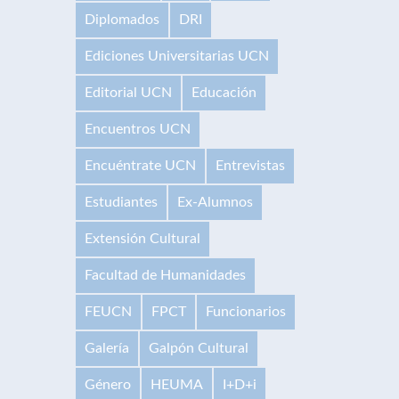
Diplomados
DRI
Ediciones Universitarias UCN
Editorial UCN
Educación
Encuentros UCN
Encuéntrate UCN
Entrevistas
Estudiantes
Ex-Alumnos
Extensión Cultural
Facultad de Humanidades
FEUCN
FPCT
Funcionarios
Galería
Galpón Cultural
Género
HEUMA
I+D+i