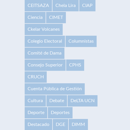
CEITSAZA
Chela Lira
CIAP
Ciencia
CIMET
Ckelar Volcanes
Colegio Electoral
Columnistas
Comité de Dama
Consejo Superior
CPHS
CRUCH
Cuenta Pública de Gestión
Cultura
Debate
DeLTA UCN
Deporte
Deportes
Destacado
DGE
DIMM