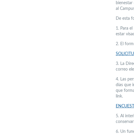
bienestar
al Campus
De esta f
1. Para e
estar vis
2. El for
SOLICIT
3. La Dire
correo ele
4. Las pe
días que i
que forma
link.
ENCUEST
5. Al int
conservar
6. Un fun