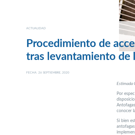
ACTUALIDAD
Procedimiento de acce
tras levantamiento de 
FECHA: 26 SEPTIEMBRE, 2020
Estimada 
Por espec
disposici
Antofagas
conocer l
Si bien e
antofagas
implement