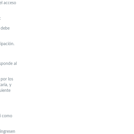
el acceso
:
e debe
ipación.
esponde al
 por los
aria, y
uiente
sí como
 ingresen