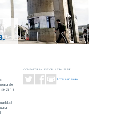
a,
COMPARTIR LA NOTICIA A TRAVÉS DE:
Enviar a un amigo
as
omuna de
l se dan a
omunidad
nuará
l