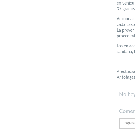
en vehícu
37 grados
Adicional
cada caso 
La preven
procedimi
Los enlac
sanitaria
Afectuosa
Antofagas
No hay
Comen