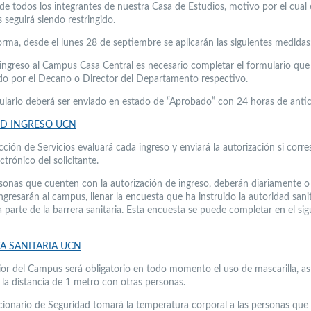
 de todos los integrantes de nuestra Casa de Estudios, motivo por el cual 
 seguirá siendo restringido.
orma, desde el lunes 28 de septiembre se aplicarán las siguientes medidas
l ingreso al Campus Casa Central es necesario completar el formulario qu
ado por el Decano o Director del Departamento respectivo.
mulario deberá ser enviado en estado de “Aprobado” con 24 horas de antic
UD INGRESO UCN
cción de Servicios evaluará cada ingreso y enviará la autorización si corr
ctrónico del solicitante.
rsonas que cuenten con la autorización de ingreso, deberán diariamente o
ngresarán al campus, llenar la encuesta que ha instruido la autoridad sanit
 parte de la barrera sanitaria. Esta encuesta se puede completar en el sig
A SANITARIA UCN
erior del Campus será obligatorio en todo momento el uso de mascarilla, a
 la distancia de 1 metro con otras personas.
cionario de Seguridad tomará la temperatura corporal a las personas que