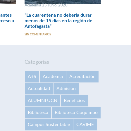
Academia 25 Junio, 2020
iantes
“La cuarentena no debería durar
cceso a
menos de 15 días en la región de
Antofagasta”
SIN COMENTARIOS
Categorías
A+S
Academia
Acreditación
Actualidad
Admisión
ALUMNI UCN
Beneficios
Biblioteca
Biblioteca Coquimbo
Campus Sustentable
CAVIME