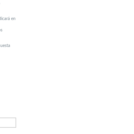
s
dicará en
os
cuesta