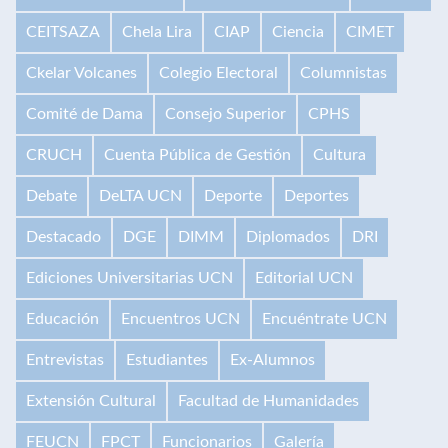
CEITSAZA
Chela Lira
CIAP
Ciencia
CIMET
Ckelar Volcanes
Colegio Electoral
Columnistas
Comité de Dama
Consejo Superior
CPHS
CRUCH
Cuenta Pública de Gestión
Cultura
Debate
DeLTA UCN
Deporte
Deportes
Destacado
DGE
DIMM
Diplomados
DRI
Ediciones Universitarias UCN
Editorial UCN
Educación
Encuentros UCN
Encuéntrate UCN
Entrevistas
Estudiantes
Ex-Alumnos
Extensión Cultural
Facultad de Humanidades
FEUCN
FPCT
Funcionarios
Galería