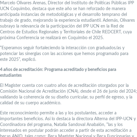
Marcelo Olivares Arenas, Director del Instituto de Políticas Públicas IPP
UCN Coquimbo, destaca que este año se han reforzado de manera
anticipada instancias de metodológicas y el desarrollo temprano del
trabajo de grado, mejorando la experiencia estudiantil. Además, Olivares
subrayo la relevancia de la participación del IPP UCN en la Red de
Centros de Estudios Regionales y Territoriales de Chile REDCERT, cuya
próxima Conferencia se realizará en Coquimbo el 2025.
“Esperamos seguir fortaleciendo la interacción con graduados/as y
potenciar las sinergias con las acciones que hemos programado para
este 2025”, explicó.
4 años de acreditación: Programa acreditado y beneficios para
estudiantes
El Magister cuenta con cuatro años de acreditación otorgados por la
Comisión Nacional de Acreditación (CNA), desde el 26 de junio del 2024;
validando la coherencia de su diseño curricular, su perfil de egreso, y la
calidad de su cuerpo académico.
Este reconocimiento permite a las y los postulantes, acceder a
importantes beneficios. Así lo destaca la directora Alterna del IPP-UCN y
Coordinadora del programa, Natalia Sandoval Anabalón, “las y los
interesados en postular podrán acceder a partir de esta acreditación a
becas ANID, tales como: Beca Magíster Nacional y Beca Funcionarias y