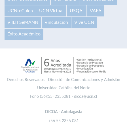
UCNteCuida
UCN Virtual
USQAI
VAEA
VilLTI SeMANN
Vinculación
Vive UCN
Éxito Académico
Derechos Reservados · Dirección de Comunicaciones y Admisión
Universidad Católica del Norte
Fono (56)(55) 2355081 · dicoa@ucn.cl
DICOA - Antofagasta
+56 55 2355 081