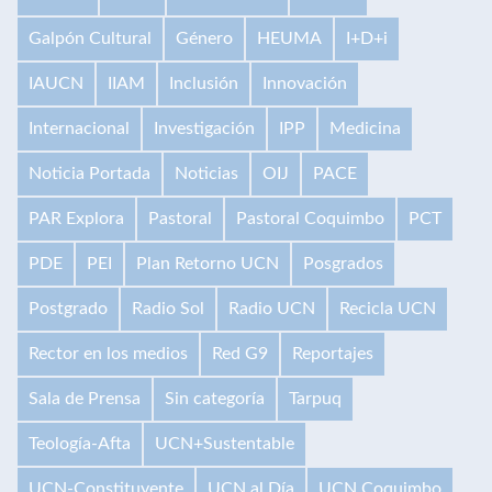
Galpón Cultural
Género
HEUMA
I+D+i
IAUCN
IIAM
Inclusión
Innovación
Internacional
Investigación
IPP
Medicina
Noticia Portada
Noticias
OIJ
PACE
PAR Explora
Pastoral
Pastoral Coquimbo
PCT
PDE
PEI
Plan Retorno UCN
Posgrados
Postgrado
Radio Sol
Radio UCN
Recicla UCN
Rector en los medios
Red G9
Reportajes
Sala de Prensa
Sin categoría
Tarpuq
Teología-Afta
UCN+Sustentable
UCN-Constituyente
UCN al Día
UCN Coquimbo