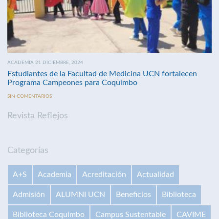
ACADEMIA 21 DICIEMBRE, 2024
Estudiantes de la Facultad de Medicina UCN fortalecen
Programa Campeones para Coquimbo
SIN COMENTARIOS
Revista Reflejos
Categorías
A+S
Academia
Acreditación
Actualidad
Admisión
ALUMNI UCN
Beneficios
Biblioteca
Biblioteca Coquimbo
Campus Sustentable
CAVIME