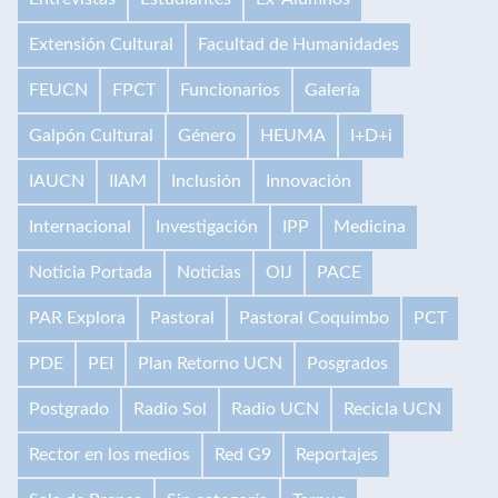
Extensión Cultural
Facultad de Humanidades
FEUCN
FPCT
Funcionarios
Galería
Galpón Cultural
Género
HEUMA
I+D+i
IAUCN
IIAM
Inclusión
Innovación
Internacional
Investigación
IPP
Medicina
Noticia Portada
Noticias
OIJ
PACE
PAR Explora
Pastoral
Pastoral Coquimbo
PCT
PDE
PEI
Plan Retorno UCN
Posgrados
Postgrado
Radio Sol
Radio UCN
Recicla UCN
Rector en los medios
Red G9
Reportajes