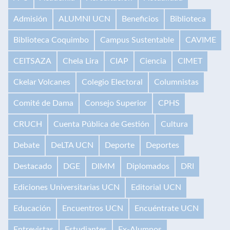
Admisión
ALUMNI UCN
Beneficios
Biblioteca
Biblioteca Coquimbo
Campus Sustentable
CAVIME
CEITSAZA
Chela Lira
CIAP
Ciencia
CIMET
Ckelar Volcanes
Colegio Electoral
Columnistas
Comité de Dama
Consejo Superior
CPHS
CRUCH
Cuenta Pública de Gestión
Cultura
Debate
DeLTA UCN
Deporte
Deportes
Destacado
DGE
DIMM
Diplomados
DRI
Ediciones Universitarias UCN
Editorial UCN
Educación
Encuentros UCN
Encuéntrate UCN
Entrevistas
Estudiantes
Ex-Alumnos