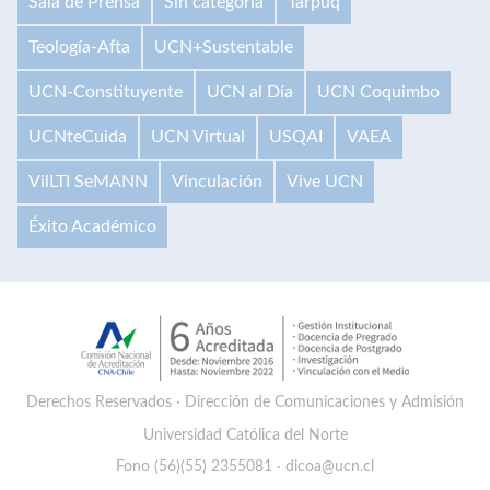
Sala de Prensa
Sin categoría
Tarpuq
Teología-Afta
UCN+Sustentable
UCN-Constituyente
UCN al Día
UCN Coquimbo
UCNteCuida
UCN Virtual
USQAI
VAEA
VilLTI SeMANN
Vinculación
Vive UCN
Éxito Académico
Derechos Reservados · Dirección de Comunicaciones y Admisión
Universidad Católica del Norte
Fono (56)(55) 2355081 · dicoa@ucn.cl