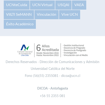
UCNteCuida
UCN Virtual
USQAI
VAEA
VilLTI SeMANN
Vinculación
Vive UCN
Éxito Académico
Derechos Reservados · Dirección de Comunicaciones y Admisión
Universidad Católica del Norte
Fono (56)(55) 2355081 · dicoa@ucn.cl
DICOA - Antofagasta
+56 55 2355 081