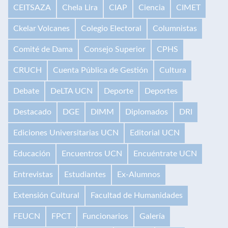
CEITSAZA
Chela Lira
CIAP
Ciencia
CIMET
Ckelar Volcanes
Colegio Electoral
Columnistas
Comité de Dama
Consejo Superior
CPHS
CRUCH
Cuenta Pública de Gestión
Cultura
Debate
DeLTA UCN
Deporte
Deportes
Destacado
DGE
DIMM
Diplomados
DRI
Ediciones Universitarias UCN
Editorial UCN
Educación
Encuentros UCN
Encuéntrate UCN
Entrevistas
Estudiantes
Ex-Alumnos
Extensión Cultural
Facultad de Humanidades
FEUCN
FPCT
Funcionarios
Galería