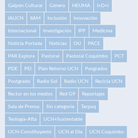
Galpón Cultural
Género
HEUMA
I+D+i
IAUCN
IIAM
Inclusión
Innovación
Internacional
Investigación
IPP
Medicina
Noticia Portada
Noticias
OIJ
PACE
PAR Explora
Pastoral
Pastoral Coquimbo
PCT
PDE
PEI
Plan Retorno UCN
Posgrados
Postgrado
Radio Sol
Radio UCN
Recicla UCN
Rector en los medios
Red G9
Reportajes
Sala de Prensa
Sin categoría
Tarpuq
Teología-Afta
UCN+Sustentable
UCN-Constituyente
UCN al Día
UCN Coquimbo