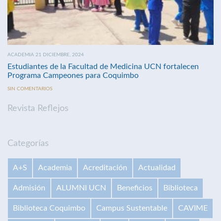
ACADEMIA 21 DICIEMBRE, 2024
Estudiantes de la Facultad de Medicina UCN fortalecen
Programa Campeones para Coquimbo
SIN COMENTARIOS
Revista Reflejos
Categorías
A+S
Academia
Acreditación
Actualidad
Admisión
ALUMNI UCN
Beneficios
Biblioteca
Biblioteca Coquimbo
Campus Sustentable
CAVIME