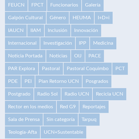
FEUCN
FPCT
Funcionarios
Galería
Galpón Cultural
Género
HEUMA
I+D+i
IAUCN
IIAM
Inclusión
Innovación
Internacional
Investigación
IPP
Medicina
Noticia Portada
Noticias
OIJ
PACE
PAR Explora
Pastoral
Pastoral Coquimbo
PCT
PDE
PEI
Plan Retorno UCN
Posgrados
Postgrado
Radio Sol
Radio UCN
Recicla UCN
Rector en los medios
Red G9
Reportajes
Sala de Prensa
Sin categoría
Tarpuq
Teología-Afta
UCN+Sustentable