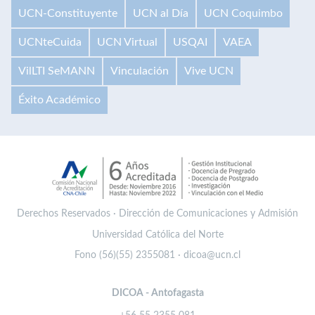
UCN-Constituyente
UCN al Día
UCN Coquimbo
UCNteCuida
UCN Virtual
USQAI
VAEA
VilLTI SeMANN
Vinculación
Vive UCN
Éxito Académico
Derechos Reservados · Dirección de Comunicaciones y Admisión
Universidad Católica del Norte
Fono (56)(55) 2355081 · dicoa@ucn.cl
DICOA - Antofagasta