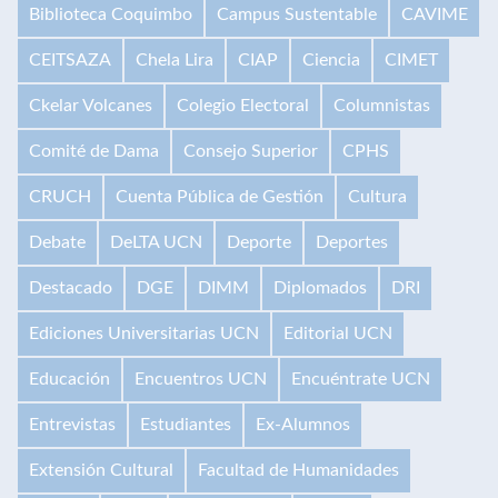
Biblioteca Coquimbo
Campus Sustentable
CAVIME
CEITSAZA
Chela Lira
CIAP
Ciencia
CIMET
Ckelar Volcanes
Colegio Electoral
Columnistas
Comité de Dama
Consejo Superior
CPHS
CRUCH
Cuenta Pública de Gestión
Cultura
Debate
DeLTA UCN
Deporte
Deportes
Destacado
DGE
DIMM
Diplomados
DRI
Ediciones Universitarias UCN
Editorial UCN
Educación
Encuentros UCN
Encuéntrate UCN
Entrevistas
Estudiantes
Ex-Alumnos
Extensión Cultural
Facultad de Humanidades