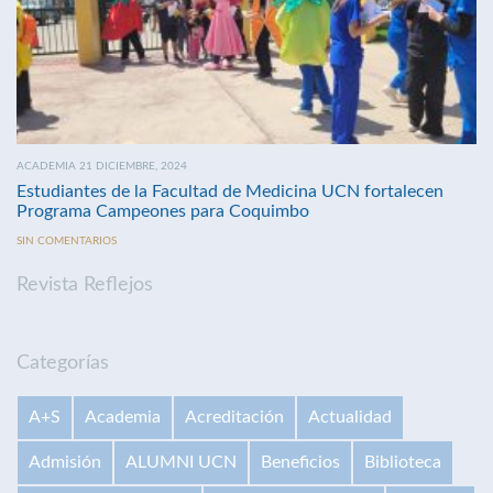
ACADEMIA 21 DICIEMBRE, 2024
Estudiantes de la Facultad de Medicina UCN fortalecen
Programa Campeones para Coquimbo
SIN COMENTARIOS
Revista Reflejos
Categorías
A+S
Academia
Acreditación
Actualidad
Admisión
ALUMNI UCN
Beneficios
Biblioteca