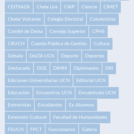
CEITSAZA
Chela Lira
CIAP
Ciencia
CIMET
Ckelar Volcanes
Colegio Electoral
Columnistas
Comité de Dama
Consejo Superior
CPHS
CRUCH
Cuenta Pública de Gestión
Cultura
Debate
DeLTA UCN
Deporte
Deportes
Destacado
DGE
DIMM
Diplomados
DRI
Ediciones Universitarias UCN
Editorial UCN
Educación
Encuentros UCN
Encuéntrate UCN
Entrevistas
Estudiantes
Ex-Alumnos
Extensión Cultural
Facultad de Humanidades
FEUCN
FPCT
Funcionarios
Galería