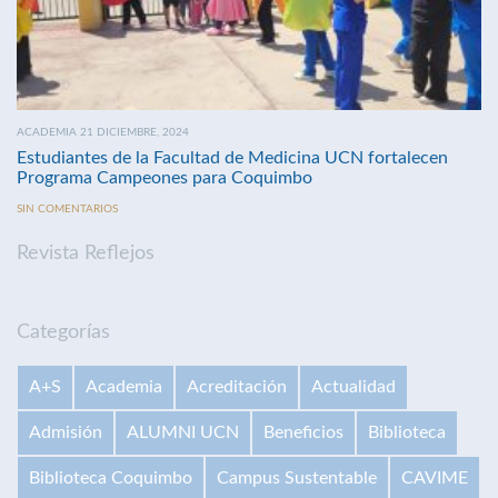
ACADEMIA 21 DICIEMBRE, 2024
Estudiantes de la Facultad de Medicina UCN fortalecen
Programa Campeones para Coquimbo
SIN COMENTARIOS
Revista Reflejos
Categorías
A+S
Academia
Acreditación
Actualidad
Admisión
ALUMNI UCN
Beneficios
Biblioteca
Biblioteca Coquimbo
Campus Sustentable
CAVIME