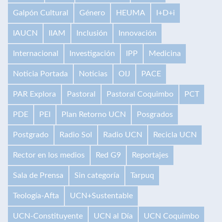
Galpón Cultural
Género
HEUMA
I+D+i
IAUCN
IIAM
Inclusión
Innovación
Internacional
Investigación
IPP
Medicina
Noticia Portada
Noticias
OIJ
PACE
PAR Explora
Pastoral
Pastoral Coquimbo
PCT
PDE
PEI
Plan Retorno UCN
Posgrados
Postgrado
Radio Sol
Radio UCN
Recicla UCN
Rector en los medios
Red G9
Reportajes
Sala de Prensa
Sin categoría
Tarpuq
Teología-Afta
UCN+Sustentable
UCN-Constituyente
UCN al Día
UCN Coquimbo