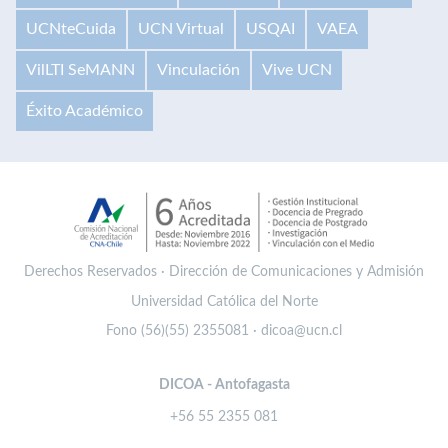
UCNteCuida
UCN Virtual
USQAI
VAEA
VilLTI SeMANN
Vinculación
Vive UCN
Éxito Académico
Derechos Reservados · Dirección de Comunicaciones y Admisión
Universidad Católica del Norte
Fono (56)(55) 2355081 · dicoa@ucn.cl
DICOA - Antofagasta
+56 55 2355 081