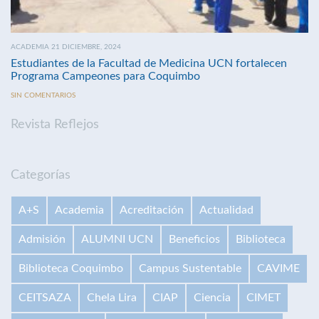
ACADEMIA 21 DICIEMBRE, 2024
Estudiantes de la Facultad de Medicina UCN fortalecen
Programa Campeones para Coquimbo
SIN COMENTARIOS
Revista Reflejos
Categorías
A+S
Academia
Acreditación
Actualidad
Admisión
ALUMNI UCN
Beneficios
Biblioteca
Biblioteca Coquimbo
Campus Sustentable
CAVIME
CEITSAZA
Chela Lira
CIAP
Ciencia
CIMET