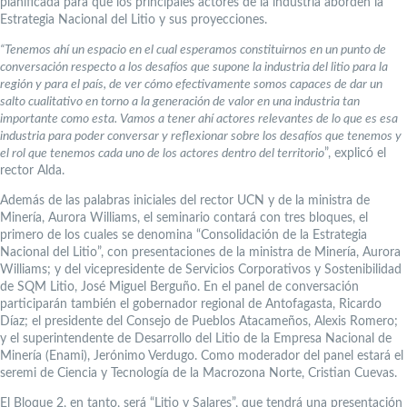
planificada para que los principales actores de la industria aborden la
Estrategia Nacional del Litio y sus proyecciones.
“Tenemos ahí un espacio en el cual esperamos constituirnos en un punto de
conversación respecto a los desafíos que supone la industria del litio para la
región y para el país, de ver cómo efectivamente somos capaces de dar un
salto cualitativo en torno a la generación de valor en una industria tan
importante como esta. Vamos a tener ahí actores relevantes de lo que es esa
industria para poder conversar y reflexionar sobre los desafíos que tenemos y
el rol que tenemos cada uno de los actores dentro del territorio
”, explicó el
rector Alda.
Además de las palabras iniciales del rector UCN y de la ministra de
Minería, Aurora Williams, el seminario contará con tres bloques, el
primero de los cuales se denomina “Consolidación de la Estrategia
Nacional del Litio”, con presentaciones de la ministra de Minería, Aurora
Williams; y del vicepresidente de Servicios Corporativos y Sostenibilidad
de SQM Litio, José Miguel Berguño. En el panel de conversación
participarán también el gobernador regional de Antofagasta, Ricardo
Díaz; el presidente del Consejo de Pueblos Atacameños, Alexis Romero;
y el superintendente de Desarrollo del Litio de la Empresa Nacional de
Minería (Enami), Jerónimo Verdugo. Como moderador del panel estará el
seremi de Ciencia y Tecnología de la Macrozona Norte, Cristian Cuevas.
El Bloque 2, en tanto, será “Litio y Salares”, que tendrá una presentación