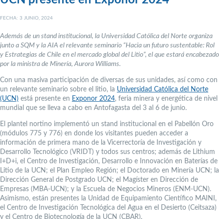
UCN presente en Exponor 2024
FECHA: 3 JUNIO, 2024
Además de un stand institucional, la Universidad Católica del Norte organiza
junto a SQM y la AIA el relevante seminario “Hacia un futuro sustentable: Rol
y Estrategias de Chile en el mercado global del Litio”, el que estará encabezado
por la ministra de Minería, Aurora Williams.
Con una masiva participación de diversas de sus unidades, así como con
un relevante seminario sobre el litio, la
Universidad Católica del Norte
(UCN)
está presente en
Exponor 2024
, feria minera y energética de nivel
mundial que se lleva a cabo en Antofagasta del 3 al 6 de junio.
El plantel nortino implementó un stand institucional en el Pabellón Oro
(módulos 775 y 776) en donde los visitantes pueden acceder a
información de primera mano de la Vicerrectoría de Investigación y
Desarrollo Tecnológico (VRIDT) y todos sus centros; además de Lithium
I+D+i, el Centro de Investigación, Desarrollo e Innovación en Baterías de
Litio de la UCN; el Plan Empleo Región; el Doctorado en Minería UCN; la
Dirección General de Postgrado UCN; el Magíster en Dirección de
Empresas (MBA-UCN); y la Escuela de Negocios Mineros (ENM-UCN).
Asimismo, están presentes la Unidad de Equipamiento Científico MAINI,
el Centro de Investigación Tecnológica del Agua en el Desierto (Ceitsaza)
y el Centro de Biotecnología de la UCN (CBAR).