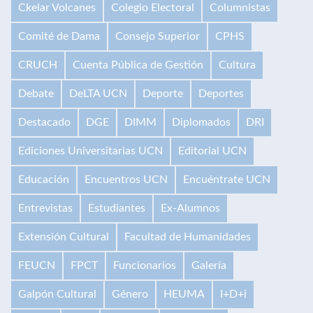
Ckelar Volcanes
Colegio Electoral
Columnistas
Comité de Dama
Consejo Superior
CPHS
CRUCH
Cuenta Pública de Gestión
Cultura
Debate
DeLTA UCN
Deporte
Deportes
Destacado
DGE
DIMM
Diplomados
DRI
Ediciones Universitarias UCN
Editorial UCN
Educación
Encuentros UCN
Encuéntrate UCN
Entrevistas
Estudiantes
Ex-Alumnos
Extensión Cultural
Facultad de Humanidades
FEUCN
FPCT
Funcionarios
Galería
Galpón Cultural
Género
HEUMA
I+D+i