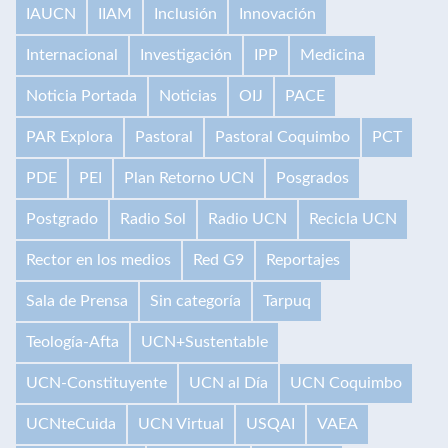
IAUCN
IIAM
Inclusión
Innovación
Internacional
Investigación
IPP
Medicina
Noticia Portada
Noticias
OIJ
PACE
PAR Explora
Pastoral
Pastoral Coquimbo
PCT
PDE
PEI
Plan Retorno UCN
Posgrados
Postgrado
Radio Sol
Radio UCN
Recicla UCN
Rector en los medios
Red G9
Reportajes
Sala de Prensa
Sin categoría
Tarpuq
Teología-Afta
UCN+Sustentable
UCN-Constituyente
UCN al Día
UCN Coquimbo
UCNteCuida
UCN Virtual
USQAI
VAEA