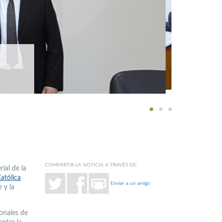
1
2
3
COMPARTIR LA NOTICIA A TRAVÉS DE:
ial de la
atólica
Enviar a un amigo
e y la
ionales de