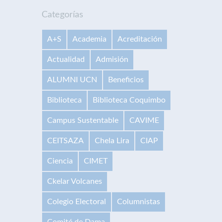
Categorías
A+S
Academia
Acreditación
Actualidad
Admisión
ALUMNI UCN
Beneficios
Biblioteca
Biblioteca Coquimbo
Campus Sustentable
CAVIME
CEITSAZA
Chela Lira
CIAP
Ciencia
CIMET
Ckelar Volcanes
Colegio Electoral
Columnistas
Comité de Dama