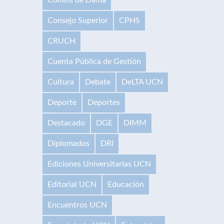
Consejo Superior
CPHS
CRUCH
Cuenta Pública de Gestión
Cultura
Debate
DeLTA UCN
Deporte
Deportes
Destacado
DGE
DIMM
Diplomados
DRI
Ediciones Universitarias UCN
Editorial UCN
Educación
Encuentros UCN