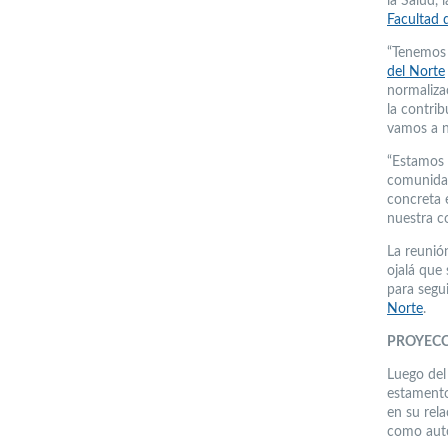
la Salud, 
Facultad 
“Tenemos 
del Norte
normaliza
la contri
vamos a ne
“Estamos 
comunidad
concreta 
nuestra c
La reunión
ojalá que
para segui
Norte
.
PROYEC
Luego del
estamento
en su rel
como auto