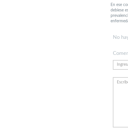
En ese con
debiese es
prevalenc
enfermeda
No hay
Comen