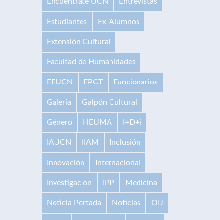
Encuéntrate UCN
Entrevistas
Estudiantes
Ex-Alumnos
Extensión Cultural
Facultad de Humanidades
FEUCN
FPCT
Funcionarios
Galería
Galpón Cultural
Género
HEUMA
I+D+i
IAUCN
IIAM
Inclusión
Innovación
Internacional
Investigación
IPP
Medicina
Noticia Portada
Noticias
OIJ