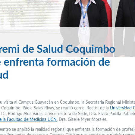
remi de Salud Coquimbo
e enfrenta formación de
ud
u visita al Campus Guayacán en Coquimbo, la Secretaria Regional Minister
 Coquimbo, Paola Salas Rivas, se reunió con el Rector de la
Universidad C
, Dr. Rodrigo Alda Varas, la Vicerrectora de Sede, Dra. Elvira Padilla Poblet
 la Facultad de Medicina UCN
, Dra. Giselle Myer Morales.
entro se analizó la realidad regional que enfrenta la formación de profes