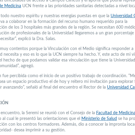
las dificultades de acceso a Campos Clínicos y el aporte que podría repres
de Medicina
UCN frente a las prioridades sanitarias detectadas a nivel loca
todo nuestro espíritu y nuestras energías puestas en que la
Universidad 
va a colaborar en la formación del recurso humano requerido para la
ción de los 3 hospitales más grandes de la región. Se necesitan 600 médi
bución de profesionales de la Universidad llegaremos a un gran porcentaje
cesitar”, explicó la Dra. Salas.
muy contentos porque la Vinculación con el Medio significa responder a 
 necesita y eso es lo que la UCN siempre ha hecho. Y, este acto de mi vis
el hecho de que podamos validar esa vinculación que tiene la Universida
omunidad”, agregó.
 fue percibida como el inicio de un positivo trabajo de coordinación. “Me 
 sea un espacio productivo el de hoy y reitero mi invitación para explorar
r avanzando”, señaló al final del encuentro el Rector de la
Universidad Cat
CIÓN
 encuentro, la Seremi se reunió con el Consejo de la
Facultad de Medicin
 al cual le presentó las orientaciones que el
Ministerio de Salud
se ha pr
ación con los centros formadores. Además, dio a conocer la impronta loca
ridad- desea imprimir a su gestión.