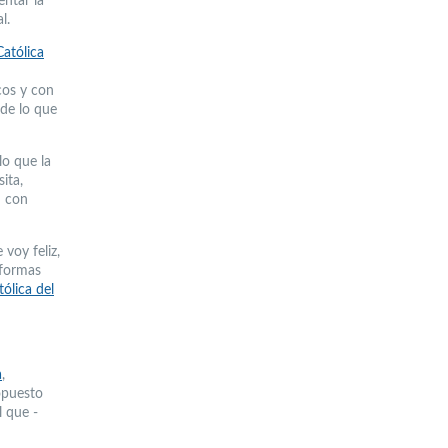
entar la
l.
Católica
cos y con
 de lo que
lo que la
ita,
d con
voy feliz,
 formas
ólica del
a
,
opuesto
l que -