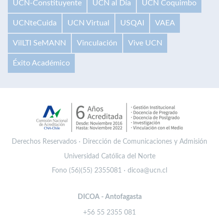
UCN-Constituyente
UCN al Día
UCN Coquimbo
UCNteCuida
UCN Virtual
USQAI
VAEA
VilLTI SeMANN
Vinculación
Vive UCN
Éxito Académico
Derechos Reservados · Dirección de Comunicaciones y Admisión
Universidad Católica del Norte
Fono (56)(55) 2355081 · dicoa@ucn.cl
DICOA - Antofagasta
+56 55 2355 081