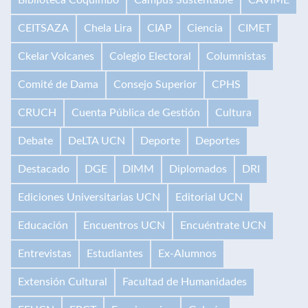
CEITSAZA
Chela Lira
CIAP
Ciencia
CIMET
Ckelar Volcanes
Colegio Electoral
Columnistas
Comité de Dama
Consejo Superior
CPHS
CRUCH
Cuenta Pública de Gestión
Cultura
Debate
DeLTA UCN
Deporte
Deportes
Destacado
DGE
DIMM
Diplomados
DRI
Ediciones Universitarias UCN
Editorial UCN
Educación
Encuentros UCN
Encuéntrate UCN
Entrevistas
Estudiantes
Ex-Alumnos
Extensión Cultural
Facultad de Humanidades