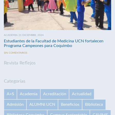
ACADEMIA 21 DICIEMBRE, 2024
Estudiantes de la Facultad de Medicina UCN fortalecen
Programa Campeones para Coquimbo
SIN COMENTARIOS
Revista Reflejos
Categorías
A+S
Academia
Acreditación
Actualidad
Admisión
ALUMNI UCN
Beneficios
Biblioteca
Biblioteca Coquimbo
Campus Sustentable
CAVIME