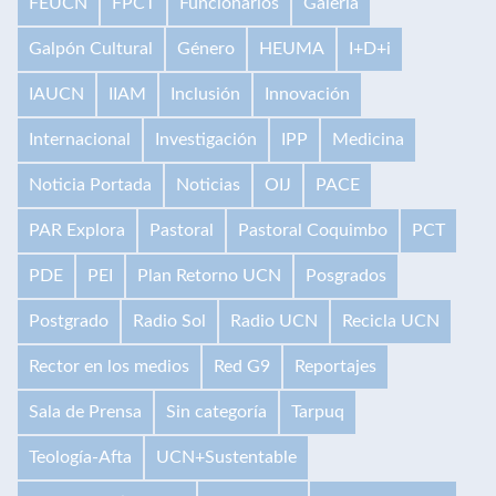
FEUCN
FPCT
Funcionarios
Galería
Galpón Cultural
Género
HEUMA
I+D+i
IAUCN
IIAM
Inclusión
Innovación
Internacional
Investigación
IPP
Medicina
Noticia Portada
Noticias
OIJ
PACE
PAR Explora
Pastoral
Pastoral Coquimbo
PCT
PDE
PEI
Plan Retorno UCN
Posgrados
Postgrado
Radio Sol
Radio UCN
Recicla UCN
Rector en los medios
Red G9
Reportajes
Sala de Prensa
Sin categoría
Tarpuq
Teología-Afta
UCN+Sustentable