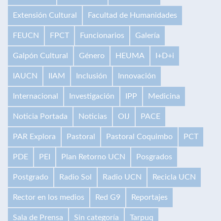
Extensión Cultural
Facultad de Humanidades
FEUCN
FPCT
Funcionarios
Galería
Galpón Cultural
Género
HEUMA
I+D+i
IAUCN
IIAM
Inclusión
Innovación
Internacional
Investigación
IPP
Medicina
Noticia Portada
Noticias
OIJ
PACE
PAR Explora
Pastoral
Pastoral Coquimbo
PCT
PDE
PEI
Plan Retorno UCN
Posgrados
Postgrado
Radio Sol
Radio UCN
Recicla UCN
Rector en los medios
Red G9
Reportajes
Sala de Prensa
Sin categoría
Tarpuq