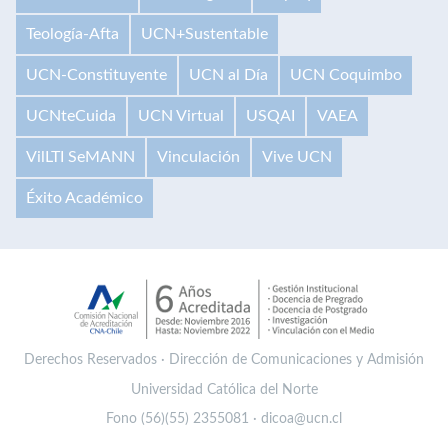
Teología-Afta
UCN+Sustentable
UCN-Constituyente
UCN al Día
UCN Coquimbo
UCNteCuida
UCN Virtual
USQAI
VAEA
VilLTI SeMANN
Vinculación
Vive UCN
Éxito Académico
Derechos Reservados · Dirección de Comunicaciones y Admisión
Universidad Católica del Norte
Fono (56)(55) 2355081 · dicoa@ucn.cl