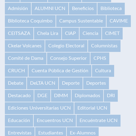
Admisión
ALUMNI UCN
Beneficios
Biblioteca
Biblioteca Coquimbo
Campus Sustentable
CAVIME
CEITSAZA
Chela Lira
CIAP
Ciencia
CIMET
Ckelar Volcanes
Colegio Electoral
Columnistas
Comité de Dama
Consejo Superior
CPHS
CRUCH
Cuenta Pública de Gestión
Cultura
Debate
DeLTA UCN
Deporte
Deportes
Destacado
DGE
DIMM
Diplomados
DRI
Ediciones Universitarias UCN
Editorial UCN
Educación
Encuentros UCN
Encuéntrate UCN
Entrevistas
Estudiantes
Ex-Alumnos