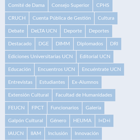
Comité de Dama
Consejo Superior
CPHS
CRUCH
Cuenta Pública de Gestión
Cultura
Debate
DeLTA UCN
Deporte
Deportes
Destacado
DGE
DIMM
Diplomados
DRI
Ediciones Universitarias UCN
Editorial UCN
Educación
Encuentros UCN
Encuéntrate UCN
Entrevistas
Estudiantes
Ex-Alumnos
Extensión Cultural
Facultad de Humanidades
FEUCN
FPCT
Funcionarios
Galería
Galpón Cultural
Género
HEUMA
I+D+i
IAUCN
IIAM
Inclusión
Innovación