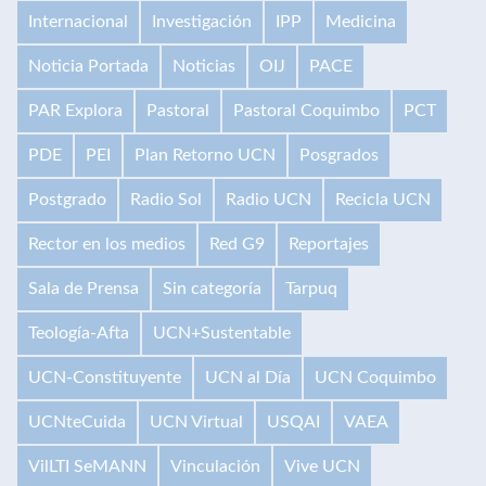
Internacional
Investigación
IPP
Medicina
Noticia Portada
Noticias
OIJ
PACE
PAR Explora
Pastoral
Pastoral Coquimbo
PCT
PDE
PEI
Plan Retorno UCN
Posgrados
Postgrado
Radio Sol
Radio UCN
Recicla UCN
Rector en los medios
Red G9
Reportajes
Sala de Prensa
Sin categoría
Tarpuq
Teología-Afta
UCN+Sustentable
UCN-Constituyente
UCN al Día
UCN Coquimbo
UCNteCuida
UCN Virtual
USQAI
VAEA
VilLTI SeMANN
Vinculación
Vive UCN