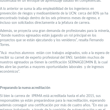
sustentada en un enfoque de aprendizaje basado en competencias.
A lo anterior se suma la alta empleabilidad de los ingenieros en
prevención de riesgos y medioambiente de la UCN: cerca del 80% ya ha
encontrado trabajo dentro de los seis primeros meses de egreso, e
incluso son solicitados directamente a la jefatura de carrera.
Además, se proyecta una gran demanda de profesionales para la minería,
“donde nuestros egresados están jugando un rol principal en los
proyectos que se están ejecutando y los venideros”, resalta Fernando
Torres.
“Acá muchos alumnos están con trabajos asignados, solo a la espera de
recibir su carnet de experto profesional del SNS; también muchos de
nuestros egresados ya tienen la certificación SERNAGEOMIN B, la cual
les abre las puertas a mayores oportunidades laborales y de ingresos
económicos”.
Preparando la nueva acreditación
Si bien la carrera de IPRMA está acreditada hasta el año 2015, sus
responsables ya están preparándose para la reacreditación, esperando
además conseguir una certificación por más de cuatro años. “En eso ya
estamos trabajando a través de la comisión de autoevaluación y en el