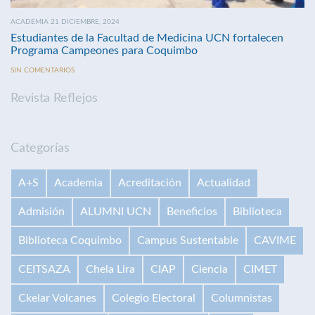
ACADEMIA 21 DICIEMBRE, 2024
Estudiantes de la Facultad de Medicina UCN fortalecen
Programa Campeones para Coquimbo
SIN COMENTARIOS
Revista Reflejos
Categorías
A+S
Academia
Acreditación
Actualidad
Admisión
ALUMNI UCN
Beneficios
Biblioteca
Biblioteca Coquimbo
Campus Sustentable
CAVIME
CEITSAZA
Chela Lira
CIAP
Ciencia
CIMET
Ckelar Volcanes
Colegio Electoral
Columnistas