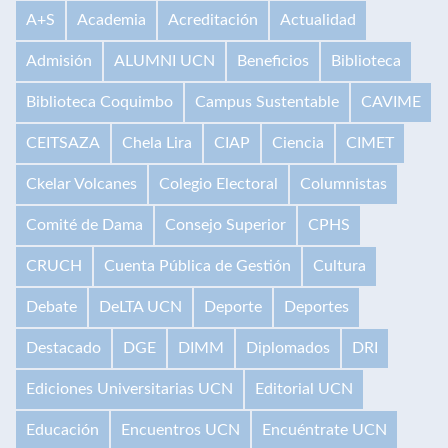
A+S
Academia
Acreditación
Actualidad
Admisión
ALUMNI UCN
Beneficios
Biblioteca
Biblioteca Coquimbo
Campus Sustentable
CAVIME
CEITSAZA
Chela Lira
CIAP
Ciencia
CIMET
Ckelar Volcanes
Colegio Electoral
Columnistas
Comité de Dama
Consejo Superior
CPHS
CRUCH
Cuenta Pública de Gestión
Cultura
Debate
DeLTA UCN
Deporte
Deportes
Destacado
DGE
DIMM
Diplomados
DRI
Ediciones Universitarias UCN
Editorial UCN
Educación
Encuentros UCN
Encuéntrate UCN