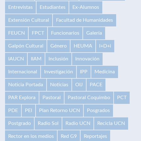
Entrevistas
Estudiantes
Ex-Alumnos
Extensión Cultural
Facultad de Humanidades
FEUCN
FPCT
Funcionarios
Galería
Galpón Cultural
Género
HEUMA
I+D+i
IAUCN
IIAM
Inclusión
Innovación
Internacional
Investigación
IPP
Medicina
Noticia Portada
Noticias
OIJ
PACE
PAR Explora
Pastoral
Pastoral Coquimbo
PCT
PDE
PEI
Plan Retorno UCN
Posgrados
Postgrado
Radio Sol
Radio UCN
Recicla UCN
Rector en los medios
Red G9
Reportajes