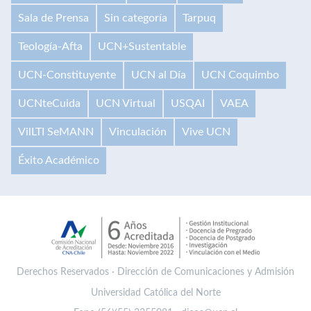
Sala de Prensa
Sin categoría
Tarpuq
Teología-Afta
UCN+Sustentable
UCN-Constituyente
UCN al Día
UCN Coquimbo
UCNteCuida
UCN Virtual
USQAI
VAEA
VilLTI SeMANN
Vinculación
Vive UCN
Éxito Académico
Derechos Reservados · Dirección de Comunicaciones y Admisión
Universidad Católica del Norte