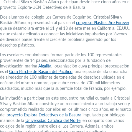
– Cristobal Silva y Bastián Alfaro participan desde hace cinco años en el
proyecto Explora-UCN Detectives de la Basura
Dos alumnos del colegio Los Carrera de Coquimbo,
Cristobal Silva
y
Bastián Alfaro
, representarán al país en el
congreso Plastics Are Forever
que se desarrollará entre el 11 y el 13 de este mes en California, EE.UU.,
y que estará dedicado a conocer las iniciativas impulsadas por jóvenes
de diversos países frente al creciente problema generado por los
desechos plásticos.
Los escolares coquimbanos forman parte de los 100 representantes
provenientes de 14 países, seleccionados por la fundación de
investigación marina
Algalita
, organización cuya principal preocupación
es el
Gran Parche de Basura del Pacífico
, una especie de isla o mancha
de alrededor de 100 millones de toneladas de desechos ubicada en el
océano del mismo nombre, que cubre cerca de 700 mil kilómetros
cuadrados, mucho más que la superficie total de Francia, por ejemplo.
La invitación a participar en este encuentro mundial cursada a Cristobal
Silva y Bastián Alfaro constituye un reconocimiento a un trabajo serio y
comprometido realizado por ellos en los últimos cinco años, en el marco
del
proyecto Explora Detectives de la Basura
impulsado por biólogos
marinos de la
Universidad Católica del Norte
, en conjunto con varios
colegios de la región, entre ellos el Los Carrera. Además, ambos
jóvenes lideran desde el año pasado un proyecto dedicado