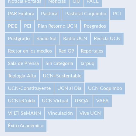
Noticia Portada
Noticias
OIJ
PACE
PAR Explora
Pastoral
Pastoral Coquimbo
PCT
PDE
PEI
Plan Retorno UCN
Posgrados
Postgrado
Radio Sol
Radio UCN
Recicla UCN
Rector en los medios
Red G9
Reportajes
Sala de Prensa
Sin categoría
Tarpuq
Teología-Afta
UCN+Sustentable
UCN-Constituyente
UCN al Día
UCN Coquimbo
UCNteCuida
UCN Virtual
USQAI
VAEA
VilLTI SeMANN
Vinculación
Vive UCN
Éxito Académico