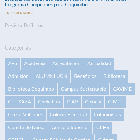
Programa Campeones para Coquimbo
SIN COMENTARIOS
Revista Reflejos
Categorías
A+S
Academia
Acreditación
Actualidad
Admisión
ALUMNI UCN
Beneficios
Biblioteca
Biblioteca Coquimbo
Campus Sustentable
CAVIME
CEITSAZA
Chela Lira
CIAP
Ciencia
CIMET
Ckelar Volcanes
Colegio Electoral
Columnistas
Comité de Dama
Consejo Superior
CPHS