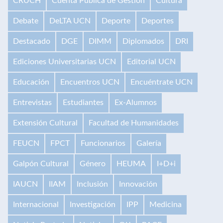
CRUCH
Cuenta Pública de Gestión
Cultura
Debate
DeLTA UCN
Deporte
Deportes
Destacado
DGE
DIMM
Diplomados
DRI
Ediciones Universitarias UCN
Editorial UCN
Educación
Encuentros UCN
Encuéntrate UCN
Entrevistas
Estudiantes
Ex-Alumnos
Extensión Cultural
Facultad de Humanidades
FEUCN
FPCT
Funcionarios
Galería
Galpón Cultural
Género
HEUMA
I+D+i
IAUCN
IIAM
Inclusión
Innovación
Internacional
Investigación
IPP
Medicina