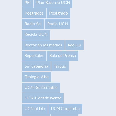
PEI
Plan Retorno UCN
Posgrados
Postgrado
Radio Sol
Radio UCN
Recicla UCN
Rector en los medios
Red G9
Reportajes
Sala de Prensa
Sin categoría
Tarpuq
Teología-Afta
UCN+Sustentable
UCN-Constituyente
UCN al Día
UCN Coquimbo