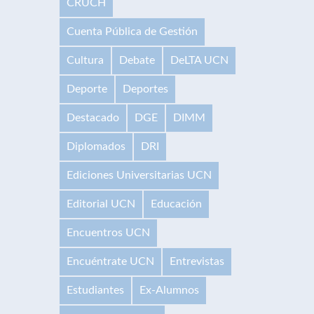
CRUCH
Cuenta Pública de Gestión
Cultura
Debate
DeLTA UCN
Deporte
Deportes
Destacado
DGE
DIMM
Diplomados
DRI
Ediciones Universitarias UCN
Editorial UCN
Educación
Encuentros UCN
Encuéntrate UCN
Entrevistas
Estudiantes
Ex-Alumnos