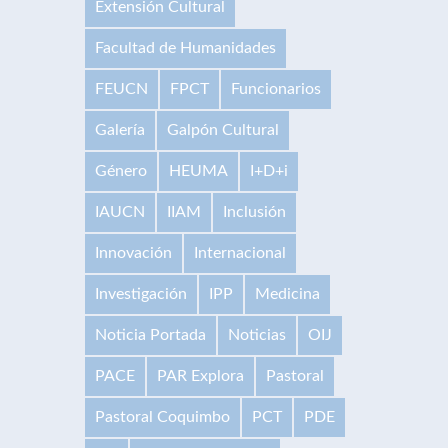
Extensión Cultural
Facultad de Humanidades
FEUCN
FPCT
Funcionarios
Galería
Galpón Cultural
Género
HEUMA
I+D+i
IAUCN
IIAM
Inclusión
Innovación
Internacional
Investigación
IPP
Medicina
Noticia Portada
Noticias
OIJ
PACE
PAR Explora
Pastoral
Pastoral Coquimbo
PCT
PDE