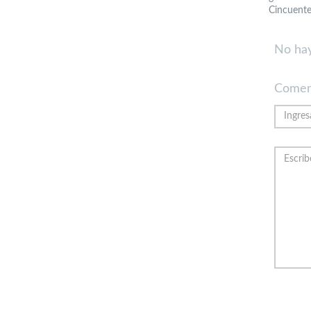
Cincuente
No hay
Comen