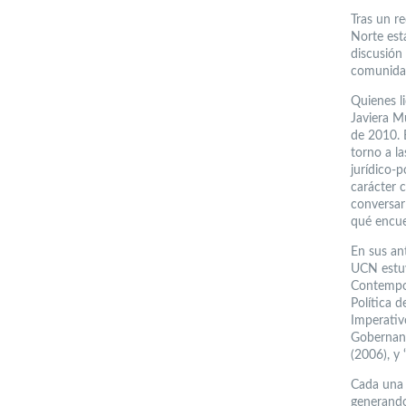
Tras un r
Norte está
discusión
comunidad
Quienes l
Javiera M
de 2010. 
torno a l
jurídico-p
carácter 
conversar
qué encue
En sus ant
UCN estuv
Contempor
Política 
Imperativ
Gobernanz
(2006), y
Cada una 
generando