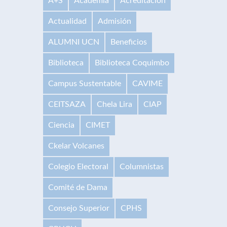
A+S
Academia
Acreditación
Actualidad
Admisión
ALUMNI UCN
Beneficios
Biblioteca
Biblioteca Coquimbo
Campus Sustentable
CAVIME
CEITSAZA
Chela Lira
CIAP
Ciencia
CIMET
Ckelar Volcanes
Colegio Electoral
Columnistas
Comité de Dama
Consejo Superior
CPHS