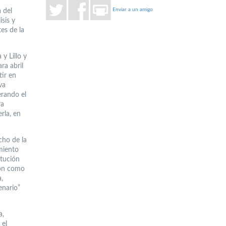
Enviar a un amigo
 del
isis y
es de la
y Lillo y
ra abril
tir en
va
erando el
ra
rla, en
cho de la
miento
itución
ión como
,
enario”
a,
 el