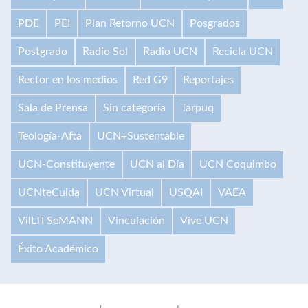
PDE
PEI
Plan Retorno UCN
Posgrados
Postgrado
Radio Sol
Radio UCN
Recicla UCN
Rector en los medios
Red G9
Reportajes
Sala de Prensa
Sin categoría
Tarpuq
Teología-Afta
UCN+Sustentable
UCN-Constituyente
UCN al Día
UCN Coquimbo
UCNteCuida
UCN Virtual
USQAI
VAEA
VilLTI SeMANN
Vinculación
Vive UCN
Éxito Académico