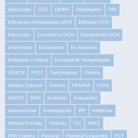
Destacado
DGE
DIMM
Diplomados
DRI
Ediciones Universitarias UCN
Editorial UCN
Educación
Encuentros UCN
Encuéntrate UCN
Entrevistas
Estudiantes
Ex-Alumnos
Extensión Cultural
Facultad de Humanidades
FEUCN
FPCT
Funcionarios
Galería
Galpón Cultural
Género
HEUMA
I+D+i
IAUCN
IIAM
Inclusión
Innovación
Internacional
Investigación
IPP
Medicina
Noticia Portada
Noticias
OIJ
PACE
PAR Explora
Pastoral
Pastoral Coquimbo
PCT