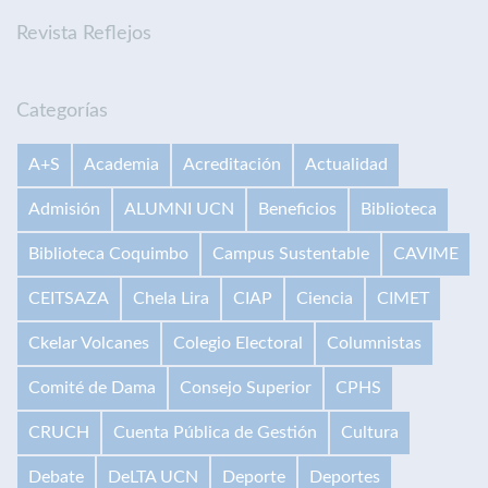
Revista Reflejos
Categorías
A+S
Academia
Acreditación
Actualidad
Admisión
ALUMNI UCN
Beneficios
Biblioteca
Biblioteca Coquimbo
Campus Sustentable
CAVIME
CEITSAZA
Chela Lira
CIAP
Ciencia
CIMET
Ckelar Volcanes
Colegio Electoral
Columnistas
Comité de Dama
Consejo Superior
CPHS
CRUCH
Cuenta Pública de Gestión
Cultura
Debate
DeLTA UCN
Deporte
Deportes