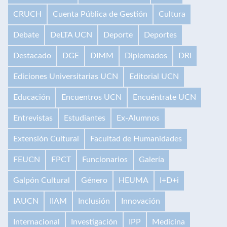
CRUCH
Cuenta Pública de Gestión
Cultura
Debate
DeLTA UCN
Deporte
Deportes
Destacado
DGE
DIMM
Diplomados
DRI
Ediciones Universitarias UCN
Editorial UCN
Educación
Encuentros UCN
Encuéntrate UCN
Entrevistas
Estudiantes
Ex-Alumnos
Extensión Cultural
Facultad de Humanidades
FEUCN
FPCT
Funcionarios
Galería
Galpón Cultural
Género
HEUMA
I+D+i
IAUCN
IIAM
Inclusión
Innovación
Internacional
Investigación
IPP
Medicina