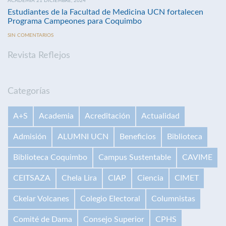
ACADEMIA 21 DICIEMBRE, 2024
Estudiantes de la Facultad de Medicina UCN fortalecen
Programa Campeones para Coquimbo
SIN COMENTARIOS
Revista Reflejos
Categorías
A+S
Academia
Acreditación
Actualidad
Admisión
ALUMNI UCN
Beneficios
Biblioteca
Biblioteca Coquimbo
Campus Sustentable
CAVIME
CEITSAZA
Chela Lira
CIAP
Ciencia
CIMET
Ckelar Volcanes
Colegio Electoral
Columnistas
Comité de Dama
Consejo Superior
CPHS