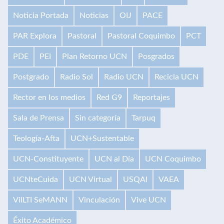
Noticia Portada
Noticias
OIJ
PACE
PAR Explora
Pastoral
Pastoral Coquimbo
PCT
PDE
PEI
Plan Retorno UCN
Posgrados
Postgrado
Radio Sol
Radio UCN
Recicla UCN
Rector en los medios
Red G9
Reportajes
Sala de Prensa
Sin categoría
Tarpuq
Teología-Afta
UCN+Sustentable
UCN-Constituyente
UCN al Día
UCN Coquimbo
UCNteCuida
UCN Virtual
USQAI
VAEA
VilLTI SeMANN
Vinculación
Vive UCN
Éxito Académico