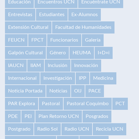
Educación
Encuentros UCN
Encuéntrate UCN
Entrevistas
Estudiantes
Ex-Alumnos
Extensión Cultural
Facultad de Humanidades
FEUCN
FPCT
Funcionarios
Galería
Galpón Cultural
Género
HEUMA
I+D+i
IAUCN
IIAM
Inclusión
Innovación
Internacional
Investigación
IPP
Medicina
Noticia Portada
Noticias
OIJ
PACE
PAR Explora
Pastoral
Pastoral Coquimbo
PCT
PDE
PEI
Plan Retorno UCN
Posgrados
Postgrado
Radio Sol
Radio UCN
Recicla UCN