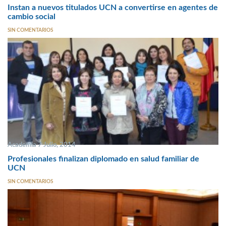
Instan a nuevos titulados UCN a convertirse en agentes de
cambio social
SIN COMENTARIOS
Academia 7 Julio, 2014
Profesionales finalizan diplomado en salud familiar de
UCN
SIN COMENTARIOS