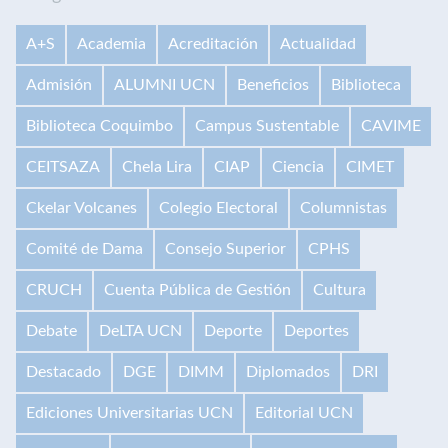
A+S
Academia
Acreditación
Actualidad
Admisión
ALUMNI UCN
Beneficios
Biblioteca
Biblioteca Coquimbo
Campus Sustentable
CAVIME
CEITSAZA
Chela Lira
CIAP
Ciencia
CIMET
Ckelar Volcanes
Colegio Electoral
Columnistas
Comité de Dama
Consejo Superior
CPHS
CRUCH
Cuenta Pública de Gestión
Cultura
Debate
DeLTA UCN
Deporte
Deportes
Destacado
DGE
DIMM
Diplomados
DRI
Ediciones Universitarias UCN
Editorial UCN