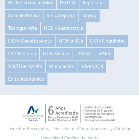
Rector en los medios
Red G9
Reportajes
Sala de Prensa
Sin categoría
Tarpuq
Teología-Afta
UCN+Sustentable
UCN-Constituyente
UCN al Día
UCN Coquimbo
UCNteCuida
UCN Virtual
USQAI
VAEA
VilLTI SeMANN
Vinculación
Vive UCN
Éxito Académico
Derechos Reservados · Dirección de Comunicaciones y Admisión
Universidad Católica del Norte