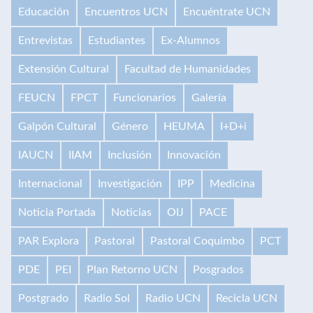
Educación
Encuentros UCN
Encuéntrate UCN
Entrevistas
Estudiantes
Ex-Alumnos
Extensión Cultural
Facultad de Humanidades
FEUCN
FPCT
Funcionarios
Galería
Galpón Cultural
Género
HEUMA
I+D+i
IAUCN
IIAM
Inclusión
Innovación
Internacional
Investigación
IPP
Medicina
Noticia Portada
Noticias
OIJ
PACE
PAR Explora
Pastoral
Pastoral Coquimbo
PCT
PDE
PEI
Plan Retorno UCN
Posgrados
Postgrado
Radio Sol
Radio UCN
Recicla UCN