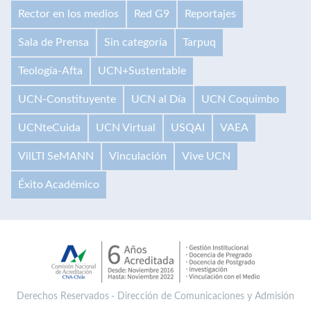
Rector en los medios
Red G9
Reportajes
Sala de Prensa
Sin categoría
Tarpuq
Teología-Afta
UCN+Sustentable
UCN-Constituyente
UCN al Día
UCN Coquimbo
UCNteCuida
UCN Virtual
USQAI
VAEA
VilLTI SeMANN
Vinculación
Vive UCN
Éxito Académico
Derechos Reservados · Dirección de Comunicaciones y Admisión