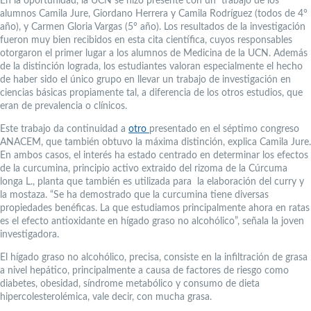
En la oportunidad, la UCN se hizo presente con un trabajo de los
alumnos Camila Jure, Giordano Herrera y Camila Rodríguez (todos de 4°
año), y Carmen Gloria Vargas (5° año). Los resultados de la investigación
fueron muy bien recibidos en esta cita científica, cuyos responsables
otorgaron el primer lugar a los alumnos de Medicina de la UCN. Además
de la distinción lograda, los estudiantes valoran especialmente el hecho
de haber sido el único grupo en llevar un trabajo de investigación en
ciencias básicas propiamente tal, a diferencia de los otros estudios, que
eran de prevalencia o clínicos.
Este trabajo da continuidad a
otro
presentado en el séptimo congreso
ANACEM, que también obtuvo la máxima distinción, explica Camila Jure.
En ambos casos, el interés ha estado centrado en determinar los efectos
de la curcumina, principio activo extraido del rizoma de la Cúrcuma
longa L., planta que también es utilizada para la elaboración del curry y
la mostaza. “Se ha demostrado que la curcumina tiene diversas
propiedades benéficas. La que estudiamos principalmente ahora en ratas
es el efecto antioxidante en hígado graso no alcohólico”, señala la joven
investigadora.
El hígado graso no alcohólico, precisa, consiste en la infiltración de grasa
a nivel hepático, principalmente a causa de factores de riesgo como
diabetes, obesidad, síndrome metabólico y consumo de dieta
hipercolesterolémica, vale decir, con mucha grasa.