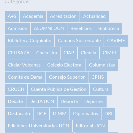
Categorías
A+S
Academia
Acreditación
Actualidad
Admisión
ALUMNI UCN
Beneficios
Biblioteca
Biblioteca Coquimbo
Campus Sustentable
CAVIME
CEITSAZA
Chela Lira
CIAP
Ciencia
CIMET
Ckelar Volcanes
Colegio Electoral
Columnistas
Comité de Dama
Consejo Superior
CPHS
CRUCH
Cuenta Pública de Gestión
Cultura
Debate
DeLTA UCN
Deporte
Deportes
Destacado
DGE
DIMM
Diplomados
DRI
Ediciones Universitarias UCN
Editorial UCN