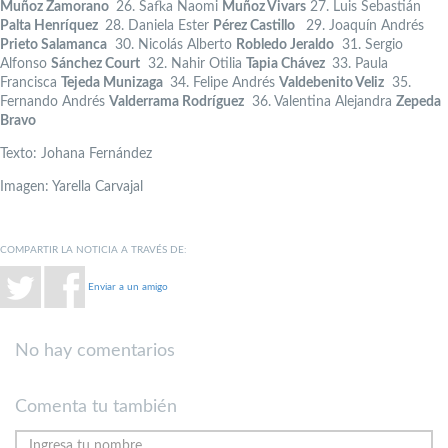
Muñoz Zamorano
26. Safka Naomi
Muñoz Vivars
27. Luis Sebastián
Palta Henríquez
28. Daniela Ester
Pérez Castillo
29. Joaquín Andrés
Prieto Salamanca
30. Nicolás Alberto
Robledo Jeraldo
31. Sergio
Alfonso
Sánchez Court
32. Nahir Otilia
Tapia Chávez
33. Paula
Francisca
Tejeda Munizaga
34. Felipe Andrés
Valdebenito Veliz
35.
Fernando Andrés
Valderrama Rodríguez
36. Valentina Alejandra
Zepeda
Bravo
Texto: Johana Fernández
Imagen: Yarella Carvajal
COMPARTIR LA NOTICIA A TRAVÉS DE:
Enviar a un amigo
No hay comentarios
Comenta tu también