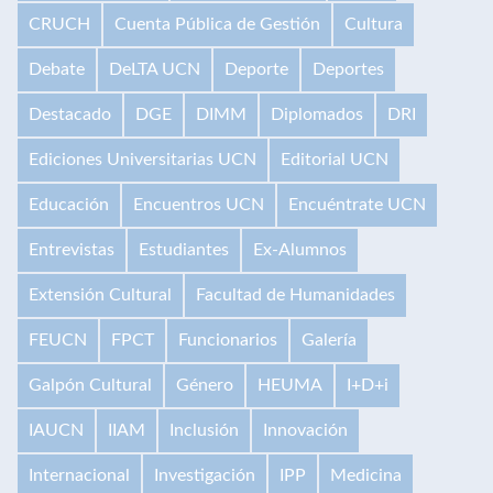
CRUCH
Cuenta Pública de Gestión
Cultura
Debate
DeLTA UCN
Deporte
Deportes
Destacado
DGE
DIMM
Diplomados
DRI
Ediciones Universitarias UCN
Editorial UCN
Educación
Encuentros UCN
Encuéntrate UCN
Entrevistas
Estudiantes
Ex-Alumnos
Extensión Cultural
Facultad de Humanidades
FEUCN
FPCT
Funcionarios
Galería
Galpón Cultural
Género
HEUMA
I+D+i
IAUCN
IIAM
Inclusión
Innovación
Internacional
Investigación
IPP
Medicina