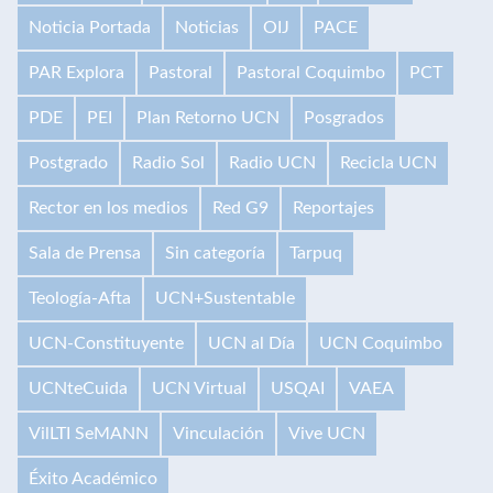
Noticia Portada
Noticias
OIJ
PACE
PAR Explora
Pastoral
Pastoral Coquimbo
PCT
PDE
PEI
Plan Retorno UCN
Posgrados
Postgrado
Radio Sol
Radio UCN
Recicla UCN
Rector en los medios
Red G9
Reportajes
Sala de Prensa
Sin categoría
Tarpuq
Teología-Afta
UCN+Sustentable
UCN-Constituyente
UCN al Día
UCN Coquimbo
UCNteCuida
UCN Virtual
USQAI
VAEA
VilLTI SeMANN
Vinculación
Vive UCN
Éxito Académico