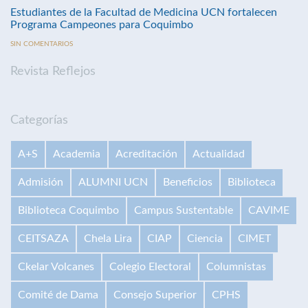
Estudiantes de la Facultad de Medicina UCN fortalecen
Programa Campeones para Coquimbo
SIN COMENTARIOS
Revista Reflejos
Categorías
A+S
Academia
Acreditación
Actualidad
Admisión
ALUMNI UCN
Beneficios
Biblioteca
Biblioteca Coquimbo
Campus Sustentable
CAVIME
CEITSAZA
Chela Lira
CIAP
Ciencia
CIMET
Ckelar Volcanes
Colegio Electoral
Columnistas
Comité de Dama
Consejo Superior
CPHS