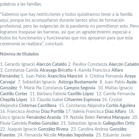
palabras a las familias.
“Sabemos que hay restricciones y todos quisiéramos tener a la familia
aquí, porque los acompañaron durante tantos años de formación
profesional, pero las exigencias de la pandemia no permitieron esto. Pero
logramos traspasar las barreras, así que un agradecimiento especial a
todos los funcionarios y funcionarias que nos apoyaron para que esta
ceremonia se realizara”, concluyó.
Nómina de titulados
1. Gerardo Ignacio
Alarcón Cataldo
2. Paulina Constanza
Alarcón Cataldo
3. Constanza Camila
Alcayaga Briceño
4. Kamila Francisca
Alfaro
Fernández
5. Juan Pablo
Arancibia Mancini
6. Cristina Fernanda
Araya
Carvaja
l 7. Sebastián Ignacio
Astorga Bustamante
8. Juan Pablo
Ayala
González
9. María Pía Constanza
Campos Segovia
10. Matías Ignacio
Castillo Cortes
11. Bárbara Fabiola
Castillo López
12. Camila Fernanda
Chepilla López
13. Claudia Isabel
Cifuentes Espinosa
14. Crystal
Alejandra
Cisternas Cantillana
15. Constanza Alejandra
Cortés Aguilera
16. Francisca Andrea
Díaz Portilla
17. Valeria Francisca
Díaz Alfaro
18.
Linco Ignacio
Fernández Aranda
19. Natalia Belen
Ferreira Manquez
20.
Paula Gabriela
Fredes González
21. Sebastián Ignacio
Galleguillos Ortiz
22. Joaquín Ignacio
González Rivera
23. Carolina Andrea
González
Fuentes
24. Fernanda Nicolle
Morales Sepúlveda
25. Eduardo Javier