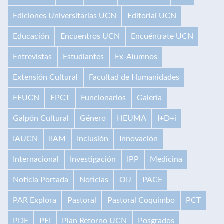
Ediciones Universitarias UCN
Editorial UCN
Educación
Encuentros UCN
Encuéntrate UCN
Entrevistas
Estudiantes
Ex-Alumnos
Extensión Cultural
Facultad de Humanidades
FEUCN
FPCT
Funcionarios
Galería
Galpón Cultural
Género
HEUMA
I+D+i
IAUCN
IIAM
Inclusión
Innovación
Internacional
Investigación
IPP
Medicina
Noticia Portada
Noticias
OIJ
PACE
PAR Explora
Pastoral
Pastoral Coquimbo
PCT
PDE
PEI
Plan Retorno UCN
Posgrados