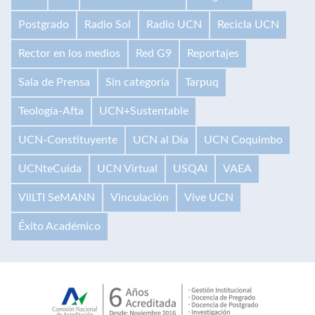
Postgrado
Radio Sol
Radio UCN
Recicla UCN
Rector en los medios
Red G9
Reportajes
Sala de Prensa
Sin categoría
Tarpuq
Teología-Afta
UCN+Sustentable
UCN-Constituyente
UCN al Día
UCN Coquimbo
UCNteCuida
UCN Virtual
USQAI
VAEA
VilLTI SeMANN
Vinculación
Vive UCN
Éxito Académico