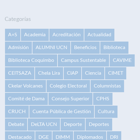
Categorías
A+S
Academia
Acreditación
Actualidad
Admisión
ALUMNI UCN
Beneficios
Biblioteca
Biblioteca Coquimbo
Campus Sustentable
CAVIME
CEITSAZA
Chela Lira
CIAP
Ciencia
CIMET
Ckelar Volcanes
Colegio Electoral
Columnistas
Comité de Dama
Consejo Superior
CPHS
CRUCH
Cuenta Pública de Gestión
Cultura
Debate
DeLTA UCN
Deporte
Deportes
Destacado
DGE
DIMM
Diplomados
DRI