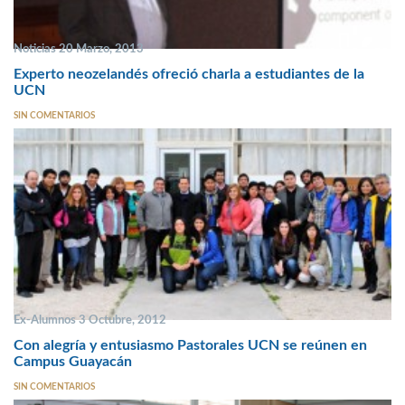
Noticias 20 Marzo, 2013
Experto neozelandés ofreció charla a estudiantes de la
UCN
SIN COMENTARIOS
Ex-Alumnos 3 Octubre, 2012
Con alegría y entusiasmo Pastorales UCN se reúnen en
Campus Guayacán
SIN COMENTARIOS