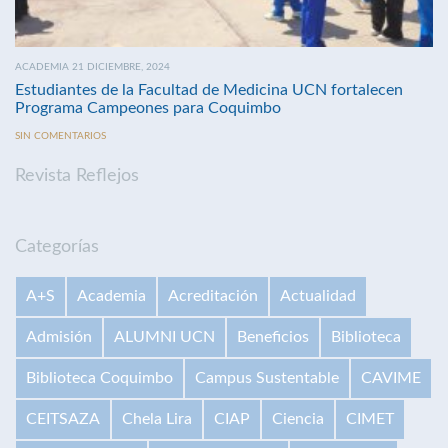
ACADEMIA 21 DICIEMBRE, 2024
Estudiantes de la Facultad de Medicina UCN fortalecen
Programa Campeones para Coquimbo
SIN COMENTARIOS
Revista Reflejos
Categorías
A+S
Academia
Acreditación
Actualidad
Admisión
ALUMNI UCN
Beneficios
Biblioteca
Biblioteca Coquimbo
Campus Sustentable
CAVIME
CEITSAZA
Chela Lira
CIAP
Ciencia
CIMET