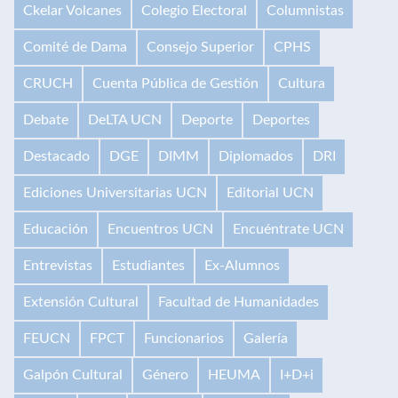
Ckelar Volcanes
Colegio Electoral
Columnistas
Comité de Dama
Consejo Superior
CPHS
CRUCH
Cuenta Pública de Gestión
Cultura
Debate
DeLTA UCN
Deporte
Deportes
Destacado
DGE
DIMM
Diplomados
DRI
Ediciones Universitarias UCN
Editorial UCN
Educación
Encuentros UCN
Encuéntrate UCN
Entrevistas
Estudiantes
Ex-Alumnos
Extensión Cultural
Facultad de Humanidades
FEUCN
FPCT
Funcionarios
Galería
Galpón Cultural
Género
HEUMA
I+D+i