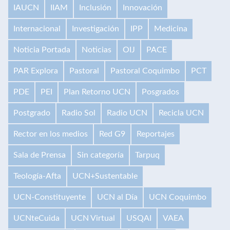
IAUCN
IIAM
Inclusión
Innovación
Internacional
Investigación
IPP
Medicina
Noticia Portada
Noticias
OIJ
PACE
PAR Explora
Pastoral
Pastoral Coquimbo
PCT
PDE
PEI
Plan Retorno UCN
Posgrados
Postgrado
Radio Sol
Radio UCN
Recicla UCN
Rector en los medios
Red G9
Reportajes
Sala de Prensa
Sin categoría
Tarpuq
Teología-Afta
UCN+Sustentable
UCN-Constituyente
UCN al Día
UCN Coquimbo
UCNteCuida
UCN Virtual
USQAI
VAEA