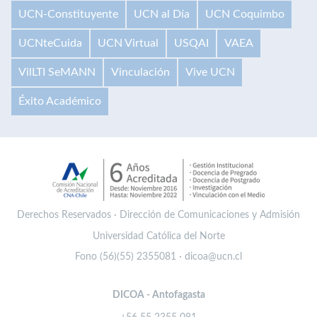
UCN-Constituyente
UCN al Día
UCN Coquimbo
UCNteCuida
UCN Virtual
USQAI
VAEA
VilLTI SeMANN
Vinculación
Vive UCN
Éxito Académico
Derechos Reservados · Dirección de Comunicaciones y Admisión
Universidad Católica del Norte
Fono (56)(55) 2355081 · dicoa@ucn.cl
DICOA - Antofagasta