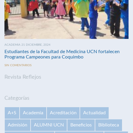
ACADEMIA 21 DICIEMBRE, 2024
Estudiantes de la Facultad de Medicina UCN fortalecen
Programa Campeones para Coquimbo
SIN COMENTARIOS
Revista Reflejos
Categorías
A+S
Academia
Acreditación
Actualidad
Admisión
ALUMNI UCN
Beneficios
Biblioteca