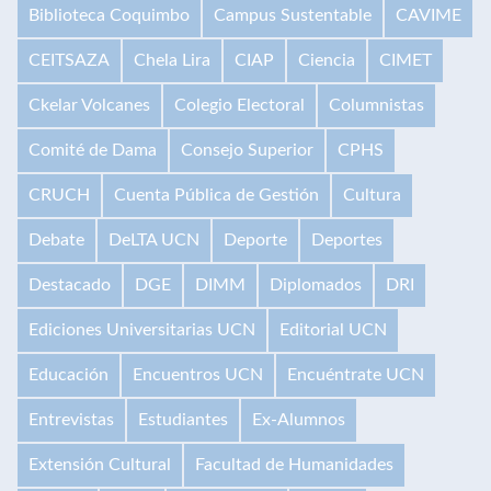
Biblioteca Coquimbo
Campus Sustentable
CAVIME
CEITSAZA
Chela Lira
CIAP
Ciencia
CIMET
Ckelar Volcanes
Colegio Electoral
Columnistas
Comité de Dama
Consejo Superior
CPHS
CRUCH
Cuenta Pública de Gestión
Cultura
Debate
DeLTA UCN
Deporte
Deportes
Destacado
DGE
DIMM
Diplomados
DRI
Ediciones Universitarias UCN
Editorial UCN
Educación
Encuentros UCN
Encuéntrate UCN
Entrevistas
Estudiantes
Ex-Alumnos
Extensión Cultural
Facultad de Humanidades