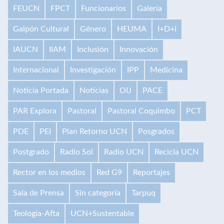
FEUCN
FPCT
Funcionarios
Galería
Galpón Cultural
Género
HEUMA
I+D+i
IAUCN
IIAM
Inclusión
Innovación
Internacional
Investigación
IPP
Medicina
Noticia Portada
Noticias
OIJ
PACE
PAR Explora
Pastoral
Pastoral Coquimbo
PCT
PDE
PEI
Plan Retorno UCN
Posgrados
Postgrado
Radio Sol
Radio UCN
Recicla UCN
Rector en los medios
Red G9
Reportajes
Sala de Prensa
Sin categoría
Tarpuq
Teología-Afta
UCN+Sustentable