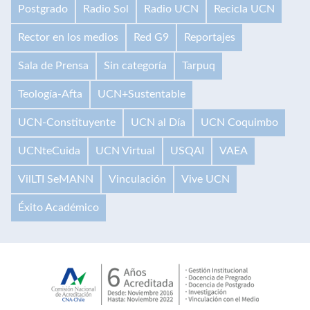
Postgrado
Radio Sol
Radio UCN
Recicla UCN
Rector en los medios
Red G9
Reportajes
Sala de Prensa
Sin categoría
Tarpuq
Teología-Afta
UCN+Sustentable
UCN-Constituyente
UCN al Día
UCN Coquimbo
UCNteCuida
UCN Virtual
USQAI
VAEA
VilLTI SeMANN
Vinculación
Vive UCN
Éxito Académico