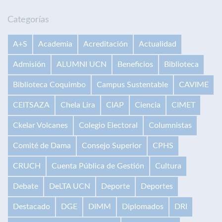
Categorías
A+S
Academia
Acreditación
Actualidad
Admisión
ALUMNI UCN
Beneficios
Biblioteca
Biblioteca Coquimbo
Campus Sustentable
CAVIME
CEITSAZA
Chela Lira
CIAP
Ciencia
CIMET
Ckelar Volcanes
Colegio Electoral
Columnistas
Comité de Dama
Consejo Superior
CPHS
CRUCH
Cuenta Pública de Gestión
Cultura
Debate
DeLTA UCN
Deporte
Deportes
Destacado
DGE
DIMM
Diplomados
DRI