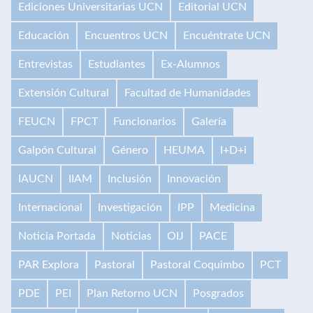
Ediciones Universitarias UCN
Editorial UCN
Educación
Encuentros UCN
Encuéntrate UCN
Entrevistas
Estudiantes
Ex-Alumnos
Extensión Cultural
Facultad de Humanidades
FEUCN
FPCT
Funcionarios
Galería
Galpón Cultural
Género
HEUMA
I+D+i
IAUCN
IIAM
Inclusión
Innovación
Internacional
Investigación
IPP
Medicina
Noticia Portada
Noticias
OIJ
PACE
PAR Explora
Pastoral
Pastoral Coquimbo
PCT
PDE
PEI
Plan Retorno UCN
Posgrados