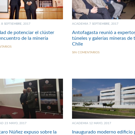
8 SEPTIEMBRE, 2017
ACADEMIA 7 SEPTIEMBRE, 2017
ad de potenciar el clúster
Antofagasta reunió a experto
ncuentro de la minería
túneles y galerías mineras de
Chile
NTARIOS
SIN COMENTARIOS
D 23 MAYO, 2017
ACADEMIA 12 MAYO, 2017
taro Núñez expuso sobre la
Inaugurado moderno edificio p