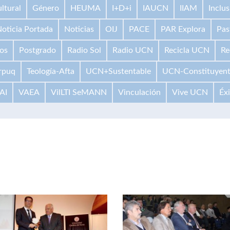
ltural
Género
HEUMA
I+D+i
IAUCN
IIAM
Inclus
oticia Portada
Noticias
OIJ
PACE
PAR Explora
Pas
os
Postgrado
Radio Sol
Radio UCN
Recicla UCN
Re
rpuq
Teología-Afta
UCN+Sustentable
UCN-Constituyen
AI
VAEA
VilLTI SeMANN
Vinculación
Vive UCN
Éx