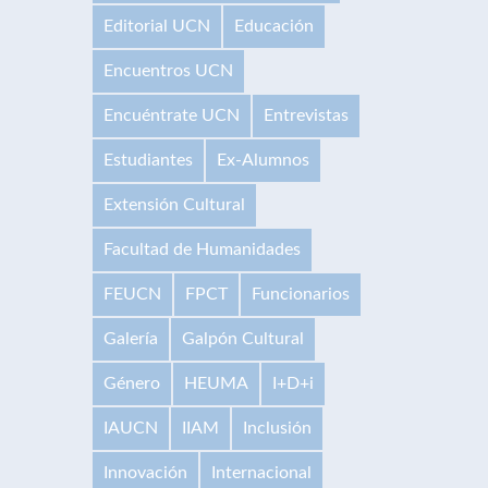
Editorial UCN
Educación
Encuentros UCN
Encuéntrate UCN
Entrevistas
Estudiantes
Ex-Alumnos
Extensión Cultural
Facultad de Humanidades
FEUCN
FPCT
Funcionarios
Galería
Galpón Cultural
Género
HEUMA
I+D+i
IAUCN
IIAM
Inclusión
Innovación
Internacional