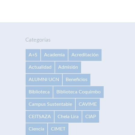
Categorías
A+S
Academia
Acreditación
Actualidad
Admisión
ALUMNI UCN
Beneficios
Biblioteca
Biblioteca Coquimbo
Campus Sustentable
CAVIME
CEITSAZA
Chela Lira
CIAP
Ciencia
CIMET