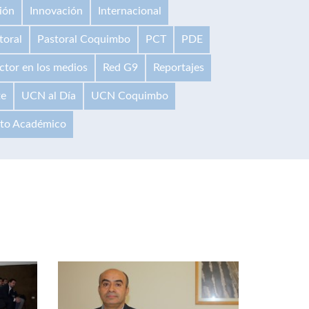
ión
Innovación
Internacional
toral
Pastoral Coquimbo
PCT
PDE
ctor en los medios
Red G9
Reportajes
te
UCN al Día
UCN Coquimbo
ito Académico