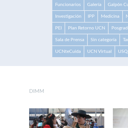
Funcionarios
Galería
Galpón Cu
Investigación
IPP
Medicina
N
PEI
Plan Retorno UCN
Posgrad
Sala de Prensa
Sin categoría
Ta
UCNteCuida
UCN Virtual
USQ
DIMM