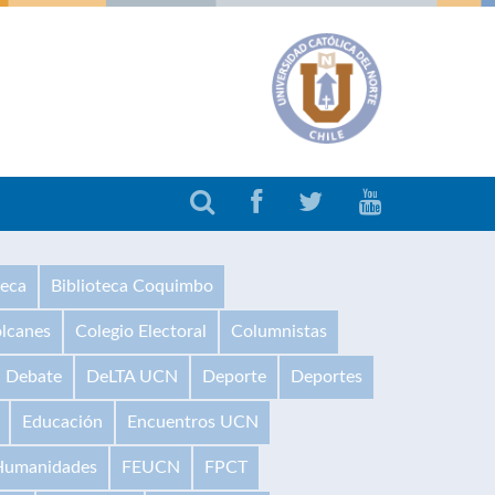
teca
Biblioteca Coquimbo
olcanes
Colegio Electoral
Columnistas
Debate
DeLTA UCN
Deporte
Deportes
Educación
Encuentros UCN
 Humanidades
FEUCN
FPCT