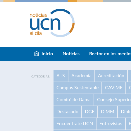
Inicio
Noticias
Rector en los medio
A+S
Academia
Acreditación
CATEGORIAS:
Campus Sustentable
CAVIME
Comité de Dama
Consejo Superio
Destacado
DGE
DIMM
Dipl
Encuéntrate UCN
Entrevistas
E