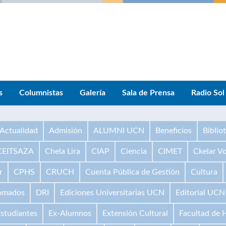
s
Columnistas
Galería
Sala de Prensa
Radio Sol
Actualidad
Admisión
ALUMNI UCN
Beneficios
Biblio
CEITSAZA
Chela Lira
CIAP
Ciencia
CIMET
Ckelar V
r
CPHS
CRUCH
Cuenta Pública de Gestión
Cultura
omados
DRI
Ediciones Universitarias UCN
Editorial UCN
studiantes
Ex-Alumnos
Extensión Cultural
Facultad de