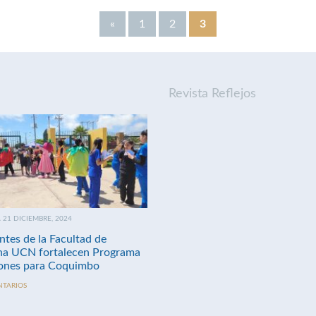
«
1
2
3
Revista Reflejos
21 DICIEMBRE, 2024
ntes de la Facultad de
na UCN fortalecen Programa
nes para Coquimbo
NTARIOS