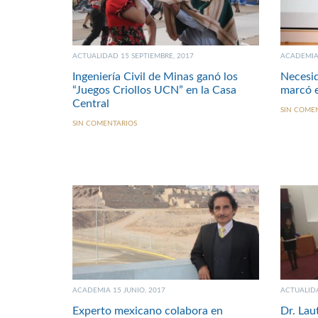
ACTUALIDAD 15 SEPTIEMBRE, 2017
ACADEMIA 
Ingeniería Civil de Minas ganó los
Necesid
“Juegos Criollos UCN” en la Casa
marcó e
Central
SIN COME
SIN COMENTARIOS
ACADEMIA 15 JUNIO, 2017
ACTUALIDA
Experto mexicano colabora en
Dr. Lau