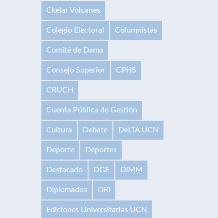
Ckelar Volcanes
Colegio Electoral
Columnistas
Comité de Dama
Consejo Superior
CPHS
CRUCH
Cuenta Pública de Gestión
Cultura
Debate
DeLTA UCN
Deporte
Deportes
Destacado
DGE
DIMM
Diplomados
DRI
Ediciones Universitarias UCN