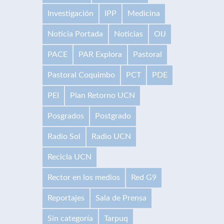
Investigación
IPP
Medicina
Noticia Portada
Noticias
OIJ
PACE
PAR Explora
Pastoral
Pastoral Coquimbo
PCT
PDE
PEI
Plan Retorno UCN
Posgrados
Postgrado
Radio Sol
Radio UCN
Recicla UCN
Rector en los medios
Red G9
Reportajes
Sala de Prensa
Sin categoría
Tarpuq