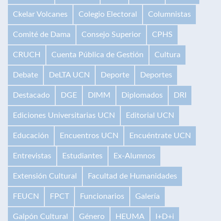
Ckelar Volcanes
Colegio Electoral
Columnistas
Comité de Dama
Consejo Superior
CPHS
CRUCH
Cuenta Pública de Gestión
Cultura
Debate
DeLTA UCN
Deporte
Deportes
Destacado
DGE
DIMM
Diplomados
DRI
Ediciones Universitarias UCN
Editorial UCN
Educación
Encuentros UCN
Encuéntrate UCN
Entrevistas
Estudiantes
Ex-Alumnos
Extensión Cultural
Facultad de Humanidades
FEUCN
FPCT
Funcionarios
Galería
Galpón Cultural
Género
HEUMA
I+D+i