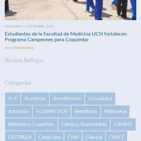
ACADEMIA 21 DICIEMBRE, 2024
Estudiantes de la Facultad de Medicina UCN fortalecen
Programa Campeones para Coquimbo
SIN COMENTARIOS
Revista Reflejos
Categorías
A+S
Academia
Acreditación
Actualidad
Admisión
ALUMNI UCN
Beneficios
Biblioteca
Biblioteca Coquimbo
Campus Sustentable
CAVIME
CEITSAZA
Chela Lira
CIAP
Ciencia
CIMET