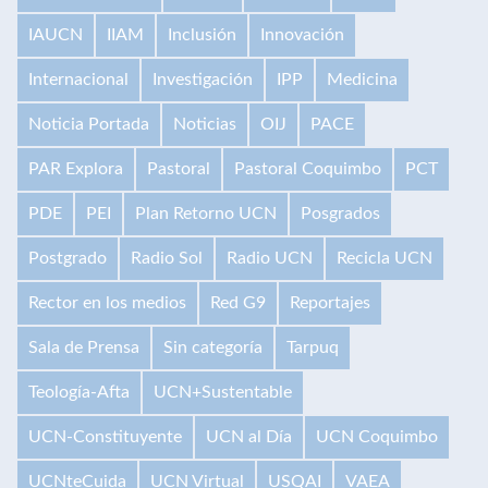
IAUCN
IIAM
Inclusión
Innovación
Internacional
Investigación
IPP
Medicina
Noticia Portada
Noticias
OIJ
PACE
PAR Explora
Pastoral
Pastoral Coquimbo
PCT
PDE
PEI
Plan Retorno UCN
Posgrados
Postgrado
Radio Sol
Radio UCN
Recicla UCN
Rector en los medios
Red G9
Reportajes
Sala de Prensa
Sin categoría
Tarpuq
Teología-Afta
UCN+Sustentable
UCN-Constituyente
UCN al Día
UCN Coquimbo
UCNteCuida
UCN Virtual
USQAI
VAEA