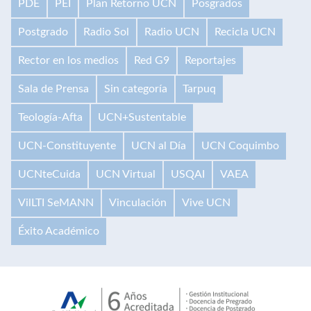
PDE
PEI
Plan Retorno UCN
Posgrados
Postgrado
Radio Sol
Radio UCN
Recicla UCN
Rector en los medios
Red G9
Reportajes
Sala de Prensa
Sin categoría
Tarpuq
Teología-Afta
UCN+Sustentable
UCN-Constituyente
UCN al Día
UCN Coquimbo
UCNteCuida
UCN Virtual
USQAI
VAEA
VilLTI SeMANN
Vinculación
Vive UCN
Éxito Académico