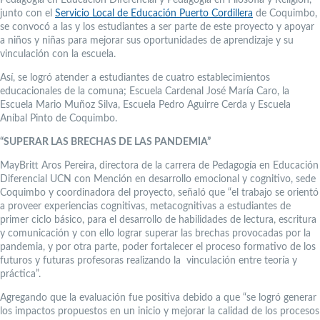
Pedagogía en Educación Diferencial y Pedagogía en Filosofía y Religión,
junto con el
Servicio Local de Educación Puerto Cordillera
de Coquimbo,
se convocó a las y los estudiantes a ser parte de este proyecto y apoyar
a niños y niñas para mejorar sus oportunidades de aprendizaje y su
vinculación con la escuela.
Así, se logró atender a estudiantes de cuatro establecimientos
educacionales de la comuna; Escuela Cardenal José María Caro, la
Escuela Mario Muñoz Silva, Escuela Pedro Aguirre Cerda y Escuela
Aníbal Pinto de Coquimbo.
“SUPERAR LAS BRECHAS DE LAS PANDEMIA”
MayBritt Aros Pereira, directora de la carrera de Pedagogía en Educación
Diferencial UCN con Mención en desarrollo emocional y cognitivo, sede
Coquimbo y coordinadora del proyecto, señaló que “el trabajo se orientó
a proveer experiencias cognitivas, metacognitivas a estudiantes de
primer ciclo básico, para el desarrollo de habilidades de lectura, escritura
y comunicación y con ello lograr superar las brechas provocadas por la
pandemia, y por otra parte, poder fortalecer el proceso formativo de los
futuros y futuras profesoras realizando la vinculación entre teoría y
práctica”.
Agregando que la evaluación fue positiva debido a que “se logró generar
los impactos propuestos en un inicio y mejorar la calidad de los procesos