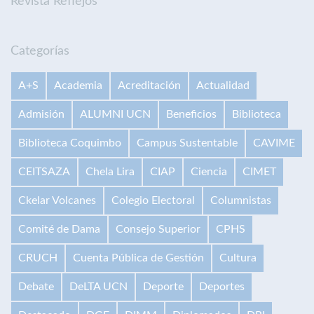
Revista Reflejos
Categorías
A+S
Academia
Acreditación
Actualidad
Admisión
ALUMNI UCN
Beneficios
Biblioteca
Biblioteca Coquimbo
Campus Sustentable
CAVIME
CEITSAZA
Chela Lira
CIAP
Ciencia
CIMET
Ckelar Volcanes
Colegio Electoral
Columnistas
Comité de Dama
Consejo Superior
CPHS
CRUCH
Cuenta Pública de Gestión
Cultura
Debate
DeLTA UCN
Deporte
Deportes