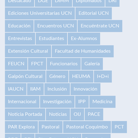
Destacado
DGE
DIMM
Diplomados
DRI
Ediciones Universitarias UCN
Editorial UCN
Educación
Encuentros UCN
Encuéntrate UCN
Entrevistas
Estudiantes
Ex-Alumnos
Extensión Cultural
Facultad de Humanidades
FEUCN
FPCT
Funcionarios
Galería
Galpón Cultural
Género
HEUMA
I+D+i
IAUCN
IIAM
Inclusión
Innovación
Internacional
Investigación
IPP
Medicina
Noticia Portada
Noticias
OIJ
PACE
PAR Explora
Pastoral
Pastoral Coquimbo
PCT